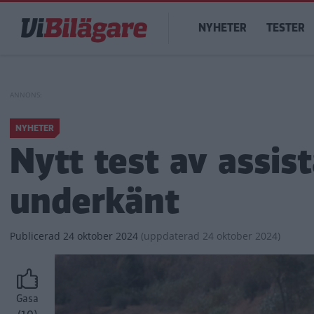
Hoppa
Main
till
NYHETER
TESTER
navigation
huvudinnehåll
NYHETER
Nytt test av assis
underkänt
Publicerad
24 oktober 2024
(
uppdaterad
24 oktober 2024)
Gasa