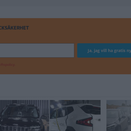
OCKSÄKERHET
ftspolicy.