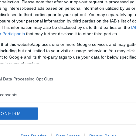
r selection. Please note that after your opt-out request is processed y
eing interest-based ads based on personal information utilized by us or
disclosed to third parties prior to your opt-out. You may separately opt-
losure of your personal information by third parties on the IAB’s list of
. This information may also be disclosed by us to third parties on the
IA
Participants
that may further disclose it to other third parties.
 that this website/app uses one or more Google services and may gath
including but not limited to your visit or usage behaviour. You may click 
 to Google and its third-party tags to use your data for below specifi
ogle consent section.
40, och syskonmodell till EX40/XC40) får betyget ”bra” 
ända men de allra mest sofistikerade finesserna som 
l Data Processing Opt Outs
consents
menderas inte”. Den så kallade ”intelligenta” adaptiv
en läser hastighetsskyltar fel och om föraren tappar
CONFIRM
llningsassistansen av samtidigt som bilen fortsätter
Data Deletion
Data Access
Privacy Policy