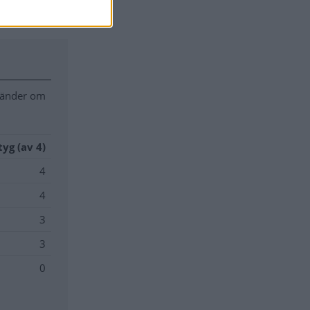
 händer om
yg (av 4)
4
4
3
3
0