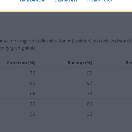
am åt sitt öde”, skriver Euro NCAP i en kommentar.
ur väl de fungerar i olika situationer (funktion) och dels vad som
en fyrgradig skala.
Funktion (%)
Backup (%)
Bet
76
90
85
97
66
78
70
80
55
35