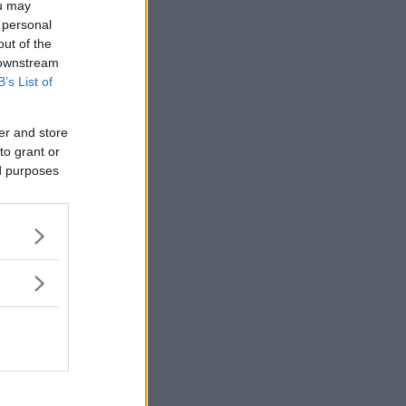
ou may
 personal
out of the
 downstream
B’s List of
er and store
to grant or
ed purposes
vilket
finns i
a
 köra på