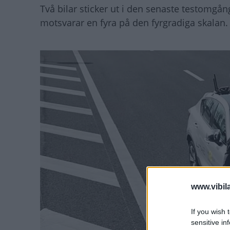
Två bilar sticker ut i den senaste testomgå
motsvarar en fyra på den fyrgradiga skalan. B
www.vibil
If you wish 
sensitive in