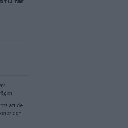
BYD får
 av
vägen.
rots att de
ioner och