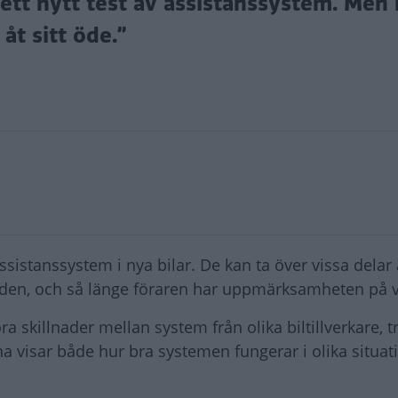
tt nytt test av assistanssystem. Men 
åt sitt öde.”
sistanssystem i nya bilar. De kan ta över vissa delar
nden, och så länge föraren har uppmärksamheten på 
ora skillnader mellan system från olika biltillverkare, t
na visar både hur bra systemen fungerar i olika situat