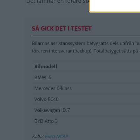
”Det lämnar en förare som inte är uppmärks
SÅ GICK DET I TESTET
Bilarnas assistanssystem betygsätts dels utifrån h
föraren inte svarar (backup). Totalbetyget sätts på 
Bilmodell
BMW i5
Mercedes C-klass
Volvo EC40
Volkswagen ID.7
BYD Atto 3
Källa:
Euro NCAP