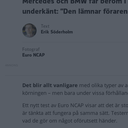
Mercedes och BMW får beröm i e
underkänt: ”Den lämnar föraren 
Text
Erik Söderholm
Fotograf
Euro NCAP
Det blir allt vanligare
med olika typer av as
körningen – men bara under vissa förhålla
Ett nytt test av Euro NCAP visar att det är st
är tänkta att fungera på samma sätt. Tester
vad de gör om något oförutsett händer.