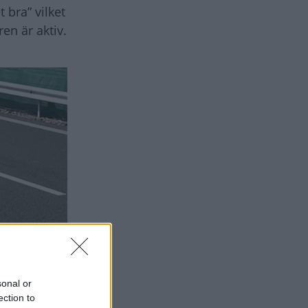
 bra” vilket
en är aktiv.
sonal or
ection to