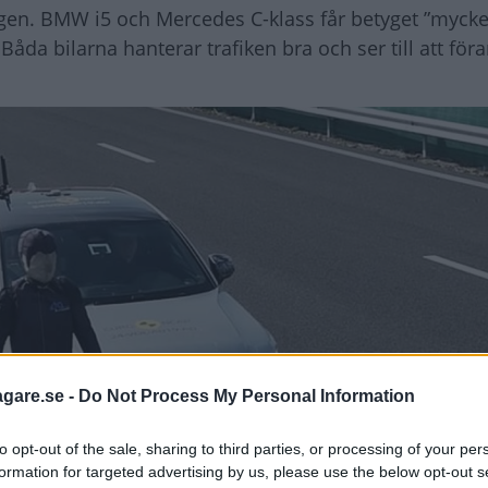
ngen. BMW i5 och Mercedes C-klass får betyget ”mycket
åda bilarna hanterar trafiken bra och ser till att förar
agare.se -
Do Not Process My Personal Information
to opt-out of the sale, sharing to third parties, or processing of your per
formation for targeted advertising by us, please use the below opt-out s