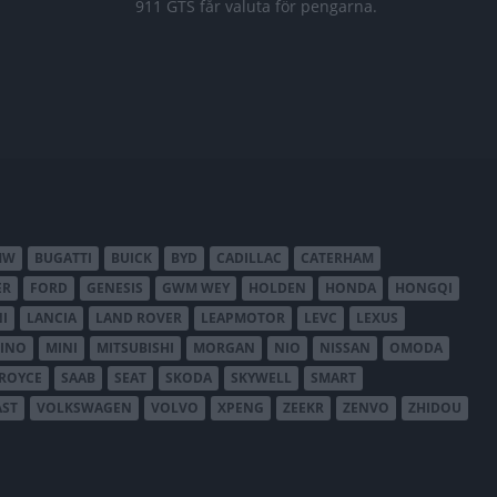
911 GTS får valuta för pengarna.
MW
BUGATTI
BUICK
BYD
CADILLAC
CATERHAM
ER
FORD
GENESIS
GWM WEY
HOLDEN
HONDA
HONGQI
I
LANCIA
LAND ROVER
LEAPMOTOR
LEVC
LEXUS
INO
MINI
MITSUBISHI
MORGAN
NIO
NISSAN
OMODA
-ROYCE
SAAB
SEAT
SKODA
SKYWELL
SMART
AST
VOLKSWAGEN
VOLVO
XPENG
ZEEKR
ZENVO
ZHIDOU