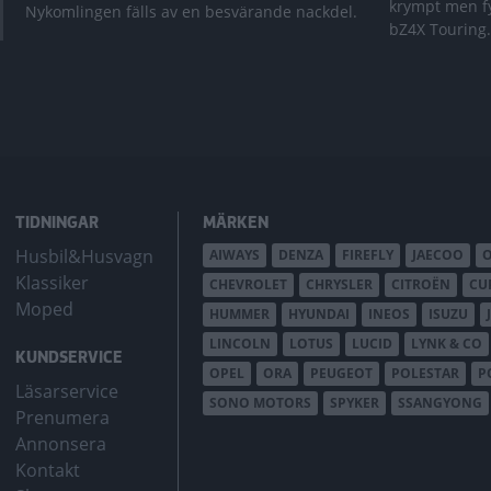
krympt men fy
Nykomlingen fälls av en besvärande nackdel.
bZ4X Touring.
TIDNINGAR
MÄRKEN
Husbil&Husvagn
AIWAYS
DENZA
FIREFLY
JAECOO
Klassiker
CHEVROLET
CHRYSLER
CITROËN
CU
Moped
HUMMER
HYUNDAI
INEOS
ISUZU
LINCOLN
LOTUS
LUCID
LYNK & CO
KUNDSERVICE
OPEL
ORA
PEUGEOT
POLESTAR
P
Läsarservice
SONO MOTORS
SPYKER
SSANGYONG
Prenumera
Annonsera
Kontakt