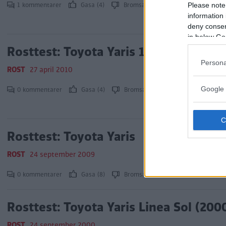
1 kommentarer
Gasa (4)
Bromsa (2)
Please note
information 
deny consent
in below Go
Rosttest: Toyota Yaris 1,4 D-4D
Persona
ROST
27 april 2010
Google 
0 kommentarer
Gasa (4)
Bromsa (3)
Rosttest: Toyota Yaris
ROST
24 september 2009
0 kommentarer
Gasa (8)
Bromsa (6)
Rosttest: Toyota Yaris Linea Sol (200
ROST
24 september 2000