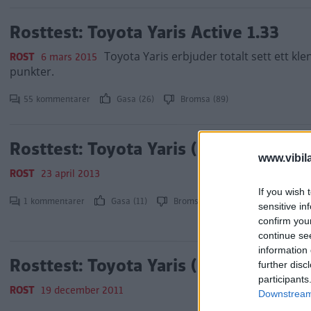
Rosttest: Toyota Yaris Active 1.33
Toyota Yaris erbjuder totalt sett ett kle
ROST
6 mars 2015
punkter.
55 kommentarer
Gasa (26)
Bromsa (89)
Rosttest: Toyota Yaris (2013)
www.vibil
ROST
23 april 2013
If you wish 
1 kommentarer
Gasa (11)
Bromsa (15)
sensitive in
confirm you
continue se
information 
Rosttest: Toyota Yaris (2011)
further disc
participants
ROST
19 december 2011
Downstream 