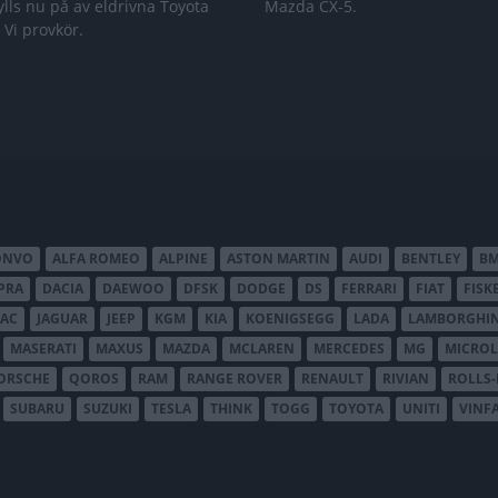
lls nu på av eldrivna Toyota
Mazda CX-5.
 Vi provkör.
ONVO
ALFA ROMEO
ALPINE
ASTON MARTIN
AUDI
BENTLEY
B
PRA
DACIA
DAEWOO
DFSK
DODGE
DS
FERRARI
FIAT
FISK
JAC
JAGUAR
JEEP
KGM
KIA
KOENIGSEGG
LADA
LAMBORGHIN
MASERATI
MAXUS
MAZDA
MCLAREN
MERCEDES
MG
MICROL
ORSCHE
QOROS
RAM
RANGE ROVER
RENAULT
RIVIAN
ROLLS
SUBARU
SUZUKI
TESLA
THINK
TOGG
TOYOTA
UNITI
VINF