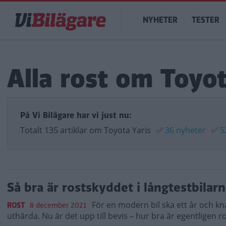
Hoppa
Main
till
NYHETER
TESTER
navigation
huvudinnehåll
Alla rost om Toyot
På Vi Bilägare har vi just nu:
Totalt 135 artiklar om Toyota Yaris
✅
36 nyheter
✅
5
Så bra är rostskyddet i långtestbilarn
För en modern bil ska ett år och kn
ROST
8 december 2021
uthärda. Nu är det upp till bevis – hur bra är egentligen r