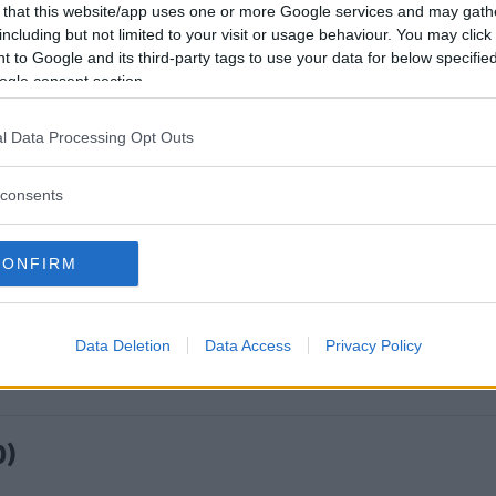
 that this website/app uses one or more Google services and may gath
including but not limited to your visit or usage behaviour. You may click 
 to Google and its third-party tags to use your data for below specifi
ogle consent section.
l Data Processing Opt Outs
consents
CONFIRM
Data Deletion
Data Access
Privacy Policy
0)