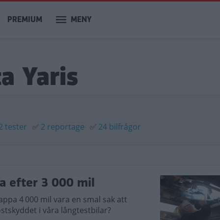
PREMIUM
MENY
a Yaris
2 tester
✅
2 reportage
✅
24 bilfrågor
a efter 3 000 mil
appa 4 000 mil vara en smal sak att
ostskyddet i våra långtestbilar?