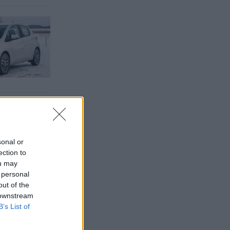
sonal or
ection to
ou may
 personal
out of the
 downstream
B’s List of