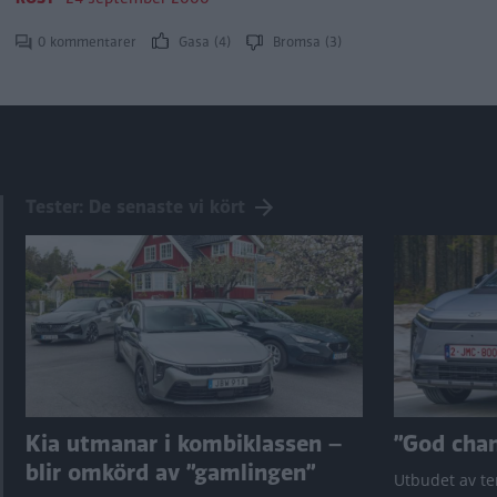
0 kommentarer
Gasa (4)
Bromsa (3)
Tester: De senaste vi kört
Kia utmanar i kombiklassen –
”God chans
blir omkörd av ”gamlingen”
Utbudet av te