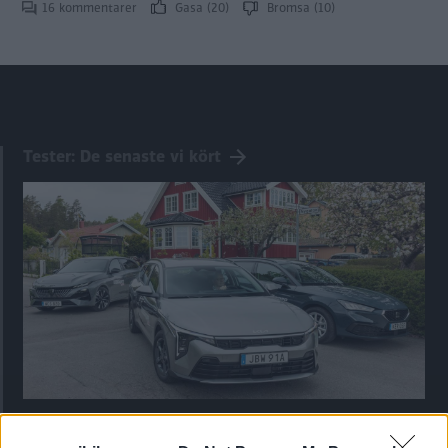
16 kommentarer
Gasa (20)
Bromsa (10)
Tester: De senaste vi kört
Kia utmanar i kombiklassen – blir omkörd