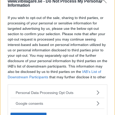
av ”gamlingen”
www.vibilagare.se -
Do Not Process My Personal
Information
Nykomlingen fälls av en besvärande nackdel.
If you wish to opt-out of the sale, sharing to third parties, or
processing of your personal or sensitive information for
targeted advertising by us, please use the below opt-out
section to confirm your selection. Please note that after your
opt-out request is processed you may continue seeing
interest-based ads based on personal information utilized by
us or personal information disclosed to third parties prior to
your opt-out. You may separately opt-out of the further
disclosure of your personal information by third parties on the
IAB’s list of downstream participants. This information may
also be disclosed by us to third parties on the
IAB’s List of
”God chans att bli ny favorit”
Downstream Participants
that may further disclose it to other
third parties.
Utbudet av terrängdugliga kombibilar har krympt men fylls
nu på av eldrivna Toyota bZ4X Touring. Vi provkör.
Please note that this website/app uses one or more Google
Personal Data Processing Opt Outs
services and may gather and store information including but
not limited to your visit or usage behaviour. You may click to
Google consents
grant or deny consent to Google and its third-party tags to
use your data for below specified purposes in below Google