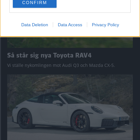
CONFIRM
consent section.
Data Deletion
Data Access
Privacy Policy
Så står sig nya Toyota RAV4
Vi ställe nykomlingen mot Audi Q3 och Mazda CX-5.