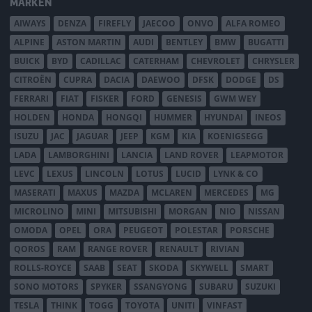
MÄRKEN
AIWAYS
DENZA
FIREFLY
JAECOO
ONVO
ALFA ROMEO
ALPINE
ASTON MARTIN
AUDI
BENTLEY
BMW
BUGATTI
BUICK
BYD
CADILLAC
CATERHAM
CHEVROLET
CHRYSLER
CITROËN
CUPRA
DACIA
DAEWOO
DFSK
DODGE
DS
FERRARI
FIAT
FISKER
FORD
GENESIS
GWM WEY
HOLDEN
HONDA
HONGQI
HUMMER
HYUNDAI
INEOS
ISUZU
JAC
JAGUAR
JEEP
KGM
KIA
KOENIGSEGG
LADA
LAMBORGHINI
LANCIA
LAND ROVER
LEAPMOTOR
LEVC
LEXUS
LINCOLN
LOTUS
LUCID
LYNK & CO
MASERATI
MAXUS
MAZDA
MCLAREN
MERCEDES
MG
MICROLINO
MINI
MITSUBISHI
MORGAN
NIO
NISSAN
OMODA
OPEL
ORA
PEUGEOT
POLESTAR
PORSCHE
QOROS
RAM
RANGE ROVER
RENAULT
RIVIAN
ROLLS-ROYCE
SAAB
SEAT
SKODA
SKYWELL
SMART
SONO MOTORS
SPYKER
SSANGYONG
SUBARU
SUZUKI
TESLA
THINK
TOGG
TOYOTA
UNITI
VINFAST