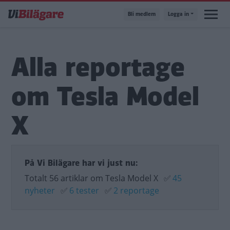
Hoppa
Bli medlem
Logga in
till
huvudinnehåll
Alla reportage
om Tesla Model
X
På Vi Bilägare har vi just nu:
Totalt 56 artiklar om Tesla Model X
✅
45
nyheter
✅
6 tester
✅
2 reportage