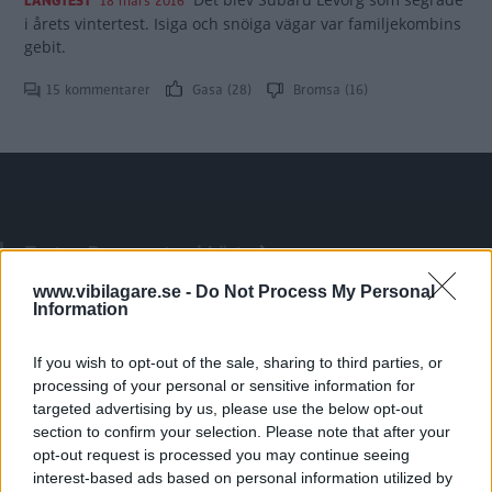
LÅNGTEST
18 mars 2016
i årets vintertest. Isiga och snöiga vägar var familjekombins
gebit.
15 kommentarer
Gasa (28)
Bromsa (16)
Tester: De senaste vi kört
www.vibilagare.se -
Do Not Process My Personal
Information
If you wish to opt-out of the sale, sharing to third parties, or
processing of your personal or sensitive information for
targeted advertising by us, please use the below opt-out
section to confirm your selection. Please note that after your
opt-out request is processed you may continue seeing
interest-based ads based on personal information utilized by