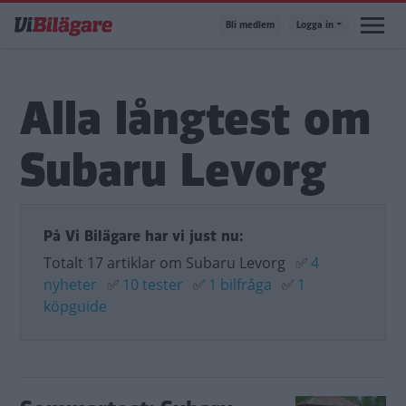
Hoppa
Bli medlem
Logga in
till
huvudinnehåll
Alla långtest om
Subaru Levorg
På Vi Bilägare har vi just nu:
Totalt 17 artiklar om Subaru Levorg
✅
4
nyheter
✅
10 tester
✅
1 bilfråga
✅
1
köpguide