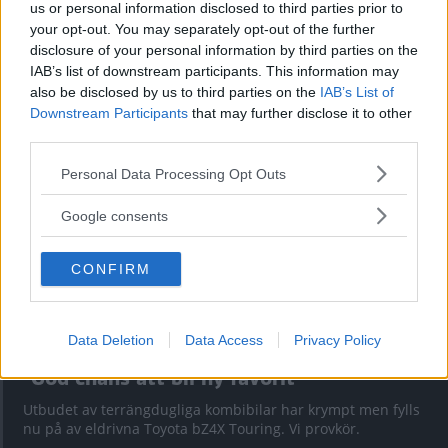
us or personal information disclosed to third parties prior to
your opt-out. You may separately opt-out of the further
Kia utmanar i kombiklassen – blir omkörd
disclosure of your personal information by third parties on the
av ”gamlingen”
IAB’s list of downstream participants. This information may
also be disclosed by us to third parties on the
IAB’s List of
Nykomlingen fälls av en besvärande nackdel.
Downstream Participants
that may further disclose it to other
third parties.
Please note that this website/app uses one or more Google
Personal Data Processing Opt Outs
services and may gather and store information including but
not limited to your visit or usage behaviour. You may click to
Google consents
grant or deny consent to Google and its third-party tags to
use your data for below specified purposes in below Google
CONFIRM
consent section.
Data Deletion
Data Access
Privacy Policy
”God chans att bli ny favorit”
Utbudet av terrängdugliga kombibilar har krympt men fylls
nu på av eldrivna Toyota bZ4X Touring. Vi provkör.