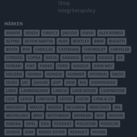
Shop
Integritetspolicy
MÄRKEN
AIWAYS
DENZA
FIREFLY
JAECOO
ONVO
ALFA ROMEO
ALPINE
ASTON MARTIN
AUDI
BENTLEY
BMW
BUGATTI
BUICK
BYD
CADILLAC
CATERHAM
CHEVROLET
CHRYSLER
CITROËN
CUPRA
DACIA
DAEWOO
DFSK
DODGE
DS
FERRARI
FIAT
FISKER
FORD
GENESIS
GWM WEY
HOLDEN
HONDA
HONGQI
HUMMER
HYUNDAI
INEOS
ISUZU
JAC
JAGUAR
JEEP
KGM
KIA
KOENIGSEGG
LADA
LAMBORGHINI
LANCIA
LAND ROVER
LEAPMOTOR
LEVC
LEXUS
LINCOLN
LOTUS
LUCID
LYNK & CO
MASERATI
MAXUS
MAZDA
MCLAREN
MERCEDES
MG
MICROLINO
MINI
MITSUBISHI
MORGAN
NIO
NISSAN
OMODA
OPEL
ORA
PEUGEOT
POLESTAR
PORSCHE
QOROS
RAM
RANGE ROVER
RENAULT
RIVIAN