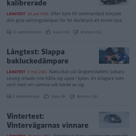
kalibrerade
Efter byte till sommardäck började
LÅNGTEST
28 juni 2016
den gula varningslampan för fel däcktryck att envist lysa.
15 kommentarer
Gasa (14)
Bromsa (16)
Långtest: Slappa
bakluckedämpare
Bakluckan på långteststallets Subaru
LÅNGTEST
2 maj 2016
Levorg orkade inte hålla sig uppe i kylan. En bilägare som
varit med om samma sak hörde av sig.
5 kommentarer
Gasa (8)
Bromsa (16)
Vintertest:
Vintervägarnas vinnare
Det blev Subaru Levorg som segrade