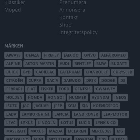
Klassiker
Prenumera
Moped
Annonsera
Kontakt
Shop
Integritetspolicy
MÄRKEN
AIWAYS
DENZA
FIREFLY
JAECOO
ONVO
ALFA ROMEO
ALPINE
ASTON MARTIN
AUDI
BENTLEY
BMW
BUGATTI
BUICK
BYD
CADILLAC
CATERHAM
CHEVROLET
CHRYSLER
CITROËN
CUPRA
DACIA
DAEWOO
DFSK
DODGE
DS
FERRARI
FIAT
FISKER
FORD
GENESIS
GWM WEY
HOLDEN
HONDA
HONGQI
HUMMER
HYUNDAI
INEOS
ISUZU
JAC
JAGUAR
JEEP
KGM
KIA
KOENIGSEGG
LADA
LAMBORGHINI
LANCIA
LAND ROVER
LEAPMOTOR
LEVC
LEXUS
LINCOLN
LOTUS
LUCID
LYNK & CO
MASERATI
MAXUS
MAZDA
MCLAREN
MERCEDES
MG
MICROLINO
MINI
MITSUBISHI
MORGAN
NIO
NISSAN