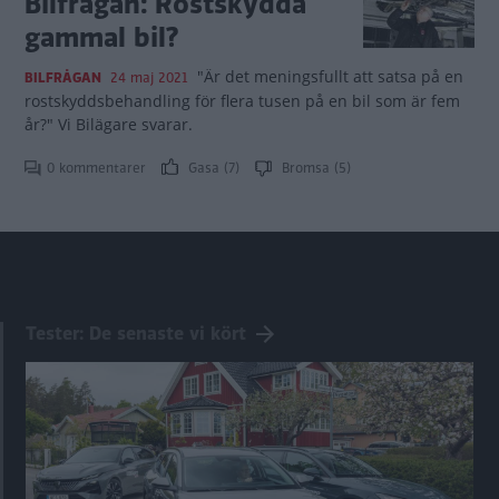
Bilfrågan: Rostskydda
gammal bil?
"Är det meningsfullt att satsa på en
BILFRÅGAN
24 maj 2021
rostskyddsbehandling för flera tusen på en bil som är fem
år?" Vi Bilägare svarar.
0 kommentarer
Gasa (7)
Bromsa (5)
Tester: De senaste vi kört