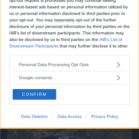
opt-out request is processed you may continue seeing
interest-based ads based on personal information utilized by
Utbudet av terrängdugliga kombibilar har krympt men fylls
us or personal information disclosed to third parties prior to
nu på av eldrivna Toyota bZ4X Touring. Vi provkör.
your opt-out. You may separately opt-out of the further
disclosure of your personal information by third parties on the
IAB’s list of downstream participants. This information may
also be disclosed by us to third parties on the
IAB’s List of
Downstream Participants
that may further disclose it to other
third parties.
Please note that this website/app uses one or more Google
Personal Data Processing Opt Outs
services and may gather and store information including but
not limited to your visit or usage behaviour. You may click to
Google consents
grant or deny consent to Google and its third-party tags to
use your data for below specified purposes in below Google
CONFIRM
consent section.
Så står sig nya Toyota RAV4
Vi ställe nykomlingen mot Audi Q3 och Mazda CX-5.
Data Deletion
Data Access
Privacy Policy