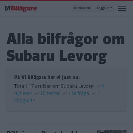
Hoppa
Bli medlem
Logga in
till
huvudinnehåll
Alla bilfrågor om
Subaru Levorg
På Vi Bilägare har vi just nu:
Totalt 17 artiklar om Subaru Levorg
✅
4
nyheter
✅
10 tester
✅
1 bilfråga
✅
1
köpguide