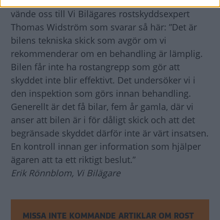
begagnad bil, men det är en intressant fråga. Vi
vände oss till Vi Bilägares rostskyddsexpert
Thomas Widström som svarar så här: ”Det är
bilens tekniska skick som avgör om vi
rekommenderar om en behandling är lämplig.
Bilen får inte ha rostangrepp som gör att
skyddet inte blir effektivt. Det undersöker vi i
den inspektion som görs innan behandling.
Generellt är det få bilar, fem år gamla, där vi
anser att bilen är i för dåligt skick och att det
begränsade skyddet därför inte är värt insatsen.
En kontroll innan ger information som hjälper
ägaren att ta ett riktigt beslut.”
Erik Rönnblom, Vi Bilägare
MISSA INTE KOMMANDE ARTIKLAR OM ROST