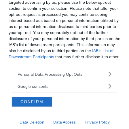
targeted advertising by us, please use the below opt-out
Fråga
:
section to confirm your selection. Please note that after your
Har köpt en Subaru Levorg av årsmodell 2016.
opt-out request is processed you may continue seeing
Den ser bra ut och verkar vara bra underhållen
interest-based ads based on personal information utilized by
us or personal information disclosed to third parties prior to
med dokumenterad service. Men vid er rosttest
your opt-out. You may separately opt-out of the further
fick bilen bara en tvåa med anmärkning på
disclosure of your personal information by third parties on the
behandling i balkar och hålrum. Så jag undrar
IAB’s list of downstream participants. This information may
om det är meningsfullt att satsa på en
also be disclosed by us to third parties on the
IAB’s List of
Downstream Participants
that may further disclose it to other
rostskyddsbehandling för flera tusen på en bil
third parties.
som är fem år? Kommer den att klara sig mot
Please note that this website/app uses one or more Google
rost längre, eller är det för sent att behandla?
Personal Data Processing Opt Outs
services and may gather and store information including but
Harry Andersson
not limited to your visit or usage behaviour. You may click to
Google consents
grant or deny consent to Google and its third-party tags to
use your data for below specified purposes in below Google
Svar
:
CONFIRM
consent section.
Grundtipset är att behandla en bil med
bristfälligt rostskydd så tidigt som möjligt. Det
är förstås inte möjligt när man köper en
Data Deletion
Data Access
Privacy Policy