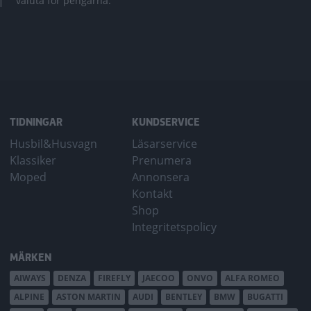
valuta för pengarna.
TIDNINGAR
KUNDSERVICE
Husbil&Husvagn
Läsarservice
Klassiker
Prenumera
Moped
Annonsera
Kontakt
Shop
Integritetspolicy
MÄRKEN
AIWAYS
DENZA
FIREFLY
JAECOO
ONVO
ALFA ROMEO
ALPINE
ASTON MARTIN
AUDI
BENTLEY
BMW
BUGATTI