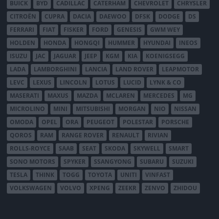
BUICK
BYD
CADILLAC
CATERHAM
CHEVROLET
CHRYSLER
CITROËN
CUPRA
DACIA
DAEWOO
DFSK
DODGE
DS
FERRARI
FIAT
FISKER
FORD
GENESIS
GWM WEY
HOLDEN
HONDA
HONGQI
HUMMER
HYUNDAI
INEOS
ISUZU
JAC
JAGUAR
JEEP
KGM
KIA
KOENIGSEGG
LADA
LAMBORGHINI
LANCIA
LAND ROVER
LEAPMOTOR
LEVC
LEXUS
LINCOLN
LOTUS
LUCID
LYNK & CO
MASERATI
MAXUS
MAZDA
MCLAREN
MERCEDES
MG
MICROLINO
MINI
MITSUBISHI
MORGAN
NIO
NISSAN
OMODA
OPEL
ORA
PEUGEOT
POLESTAR
PORSCHE
QOROS
RAM
RANGE ROVER
RENAULT
RIVIAN
ROLLS-ROYCE
SAAB
SEAT
SKODA
SKYWELL
SMART
SONO MOTORS
SPYKER
SSANGYONG
SUBARU
SUZUKI
TESLA
THINK
TOGG
TOYOTA
UNITI
VINFAST
VOLKSWAGEN
VOLVO
XPENG
ZEEKR
ZENVO
ZHIDOU