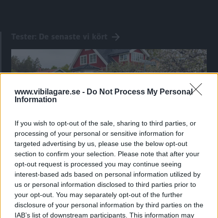
Tester: De senaste vi kört
www.vibilagare.se -
Do Not Process My Personal
Information
If you wish to opt-out of the sale, sharing to third parties, or
processing of your personal or sensitive information for
targeted advertising by us, please use the below opt-out
section to confirm your selection. Please note that after your
Kia utmanar i kombiklassen – blir omkörd
opt-out request is processed you may continue seeing
interest-based ads based on personal information utilized by
av ”gamlingen”
us or personal information disclosed to third parties prior to
Nykomlingen fälls av en besvärande nackdel.
your opt-out. You may separately opt-out of the further
disclosure of your personal information by third parties on the
IAB’s list of downstream participants. This information may