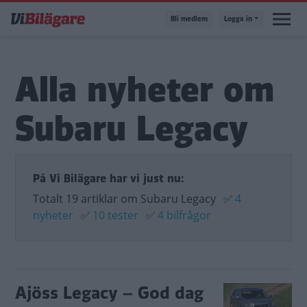
Hoppa
Bli medlem
Logga in
till
huvudinnehåll
Alla nyheter om
Subaru Legacy
På Vi Bilägare har vi just nu:
Totalt 19 artiklar om Subaru Legacy
✅
4
nyheter
✅
10 tester
✅
4 bilfrågor
Ajöss Legacy – God dag