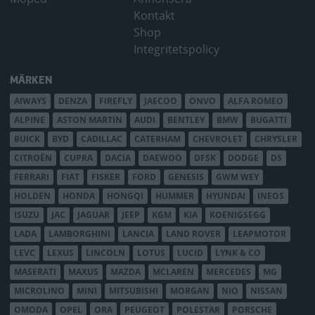
Kontakt
Shop
Integritetspolicy
MÄRKEN
AIWAYS
DENZA
FIREFLY
JAECOO
ONVO
ALFA ROMEO
ALPINE
ASTON MARTIN
AUDI
BENTLEY
BMW
BUGATTI
BUICK
BYD
CADILLAC
CATERHAM
CHEVROLET
CHRYSLER
CITROËN
CUPRA
DACIA
DAEWOO
DFSK
DODGE
DS
FERRARI
FIAT
FISKER
FORD
GENESIS
GWM WEY
HOLDEN
HONDA
HONGQI
HUMMER
HYUNDAI
INEOS
ISUZU
JAC
JAGUAR
JEEP
KGM
KIA
KOENIGSEGG
LADA
LAMBORGHINI
LANCIA
LAND ROVER
LEAPMOTOR
LEVC
LEXUS
LINCOLN
LOTUS
LUCID
LYNK & CO
MASERATI
MAXUS
MAZDA
MCLAREN
MERCEDES
MG
MICROLINO
MINI
MITSUBISHI
MORGAN
NIO
NISSAN
OMODA
OPEL
ORA
PEUGEOT
POLESTAR
PORSCHE