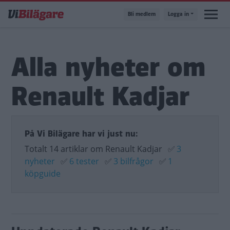
Hoppa
Bli medlem
Logga in
till
huvudinnehåll
Alla nyheter om
Renault Kadjar
På Vi Bilägare har vi just nu:
Totalt 14 artiklar om Renault Kadjar
✅
3
nyheter
✅
6 tester
✅
3 bilfrågor
✅
1
köpguide