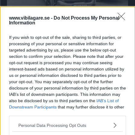
www.vibilagare.se -
Do Not Process My Personal
Information
Kia utmanar i kombiklassen – blir omkörd
av ”gamlingen”
If you wish to opt-out of the sale, sharing to third parties, or
Nykomlingen fälls av en besvärande nackdel.
processing of your personal or sensitive information for
targeted advertising by us, please use the below opt-out
section to confirm your selection. Please note that after your
opt-out request is processed you may continue seeing
interest-based ads based on personal information utilized by
us or personal information disclosed to third parties prior to
your opt-out. You may separately opt-out of the further
disclosure of your personal information by third parties on the
IAB’s list of downstream participants. This information may
also be disclosed by us to third parties on the
IAB’s List of
Downstream Participants
that may further disclose it to other
third parties.
”God chans att bli ny favorit”
Please note that this website/app uses one or more Google
Personal Data Processing Opt Outs
services and may gather and store information including but
Utbudet av terrängdugliga kombibilar har krympt men fylls