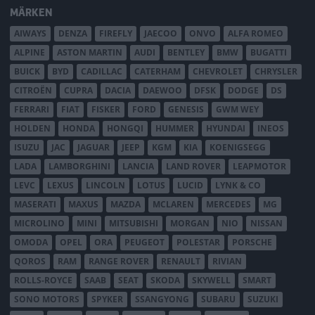
MÄRKEN
AIWAYS
DENZA
FIREFLY
JAECOO
ONVO
ALFA ROMEO
ALPINE
ASTON MARTIN
AUDI
BENTLEY
BMW
BUGATTI
BUICK
BYD
CADILLAC
CATERHAM
CHEVROLET
CHRYSLER
CITROËN
CUPRA
DACIA
DAEWOO
DFSK
DODGE
DS
FERRARI
FIAT
FISKER
FORD
GENESIS
GWM WEY
HOLDEN
HONDA
HONGQI
HUMMER
HYUNDAI
INEOS
ISUZU
JAC
JAGUAR
JEEP
KGM
KIA
KOENIGSEGG
LADA
LAMBORGHINI
LANCIA
LAND ROVER
LEAPMOTOR
LEVC
LEXUS
LINCOLN
LOTUS
LUCID
LYNK & CO
MASERATI
MAXUS
MAZDA
MCLAREN
MERCEDES
MG
MICROLINO
MINI
MITSUBISHI
MORGAN
NIO
NISSAN
OMODA
OPEL
ORA
PEUGEOT
POLESTAR
PORSCHE
QOROS
RAM
RANGE ROVER
RENAULT
RIVIAN
ROLLS-ROYCE
SAAB
SEAT
SKODA
SKYWELL
SMART
SONO MOTORS
SPYKER
SSANGYONG
SUBARU
SUZUKI