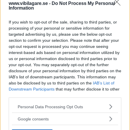
www.vibilagare.se -
Do Not Process My Personal
Corsa tar igen på andra områden.
Information
0 kommentarer
Gasa (3)
Bromsa (3)
If you wish to opt-out of the sale, sharing to third parties, or
processing of your personal or sensitive information for
Ljustest: Peugeot 207
targeted advertising by us, please use the below opt-out
section to confirm your selection. Please note that after your
1,4 X-Line 5d
opt-out request is processed you may continue seeing
interest-based ads based on personal information utilized by
LJUS
29 oktober 2006
us or personal information disclosed to third parties prior to
your opt-out. You may separately opt-out of the further
0 kommentarer
Gasa (4)
Bromsa (3)
disclosure of your personal information by third parties on the
IAB’s list of downstream participants. This information may
Biltest: Opel Corsa, Peugeot 207
also be disclosed by us to third parties on the
IAB’s List of
Downstream Participants
that may further disclose it to other
Peugeot 207 har en yngre,
NYBILSTEST
25 september 2006
third parties.
fräckare utstrålning och en starkare, rappare dieselmotor,
Please note that this website/app uses one or more Google
men Opel Corsa tar igen på andra områden. Den tyska
Personal Data Processing Opt Outs
services and may gather and store information including but
kvalitetskänslan är lite bättre och i Opel Corsa går det att
not limited to your visit or usage behaviour. You may click to
hitta flera innovativa och praktiska detaljer. Ljud- och
Google consents
grant or deny consent to Google and its third-party tags to
sittkomforten (i framsätet) är högre. Opelägarnas
use your data for below specified purposes in below Google