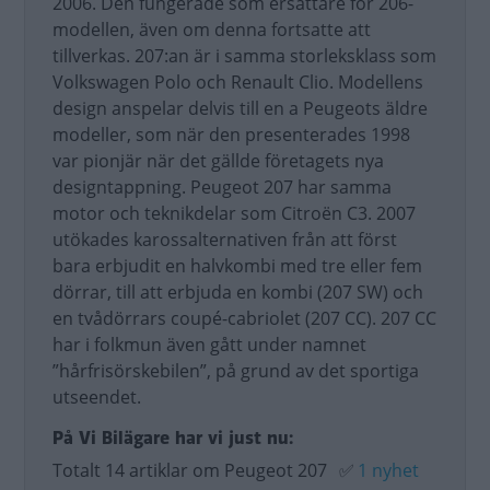
2006. Den fungerade som ersättare för 206-
modellen, även om denna fortsatte att
tillverkas. 207:an är i samma storleksklass som
Volkswagen Polo och Renault Clio. Modellens
design anspelar delvis till en a Peugeots äldre
modeller, som när den presenterades 1998
var pionjär när det gällde företagets nya
designtappning. Peugeot 207 har samma
motor och teknikdelar som Citroën C3. 2007
utökades karossalternativen från att först
bara erbjudit en halvkombi med tre eller fem
dörrar, till att erbjuda en kombi (207 SW) och
en tvådörrars coupé-cabriolet (207 CC). 207 CC
har i folkmun även gått under namnet
”hårfrisörskebilen”, på grund av det sportiga
utseendet.
På Vi Bilägare har vi just nu:
Totalt 14 artiklar om Peugeot 207
✅
1 nyhet