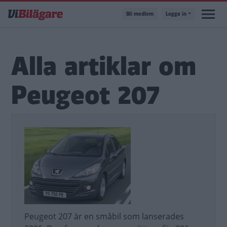
Hoppa
Bli medlem
Logga in
till
huvudinnehåll
Alla artiklar om
Peugeot 207
Peugeot 207 är en småbil som lanserades