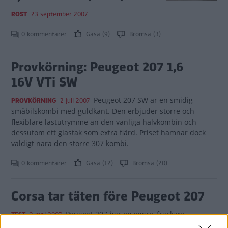
ROST
23 september 2007
0 kommentarer
Gasa (9)
Bromsa (3)
Provkörning: Peugeot 207 1,6
16V VTi SW
Peugeot 207 SW är en smidig
PROVKÖRNING
2 juli 2007
småbilskombi med guldkant. Den erbjuder större och
flexiblare lastutrymme än den vanliga halvkombin och
dessutom ett glastak som extra flärd. Priset hamnar dock
väldigt nära den större 307 kombi.
0 kommentarer
Gasa (12)
Bromsa (20)
Corsa tar täten före Peugeot 207
Peugeot 207 har en yngre, fräckare
TEST
2 maj 2007
utstrålning och en starkare, rappare dieselmotor, men Opel