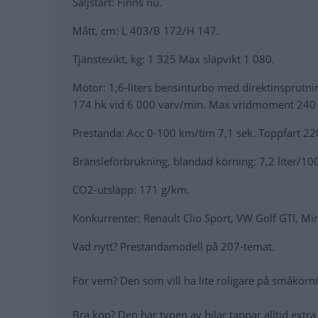
Säljstart
: Finns nu.
Mått
, cm: L 403/B 172/H 147.
Tjänstevikt
, kg: 1 325 Max släpvikt 1 080.
Motor
: 1,6-liters bensinturbo med direktinsprut
174 hk vid 6 000 varv/min. Max vridmoment 240
Prestanda
: Acc 0-100 km/tim 7,1 sek. Toppfart 2
Bränsleförbrukning
, blandad körning: 7,2 liter/10
CO2
-utsläpp: 171 g/km.
Konkurrenter
: Renault Clio Sport, VW Golf GTI, Mi
Vad nytt?
Prestandamodell på 207-temat.
För vem?
Den som vill ha lite roligare på småkörn
Bra köp?
Den här typen av bilar tappar alltid extra