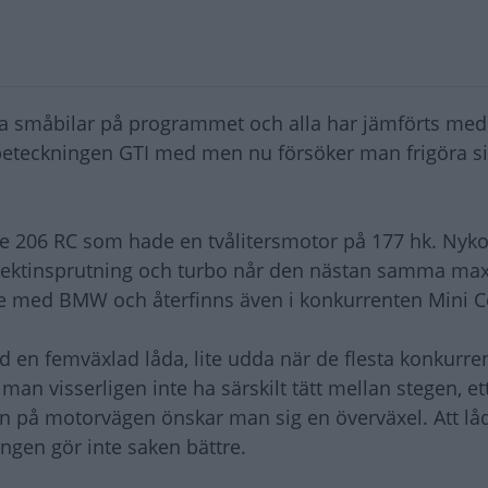
tra småbilar på programmet och alla har jämförts me
beteckningen GTI med men nu försöker man frigöra si
e 206 RC som hade en tvålitersmotor på 177 hk. Nyk
ektinsprutning och turbo når den nästan samma maxe
te med BMW och återfinns även i konkurrenten Mini C
 en femväxlad låda, lite udda när de flesta konkurre
an visserligen inte ha särskilt tätt mellan stegen, e
en på motorvägen önskar man sig en överväxel. Att lå
ngen gör inte saken bättre.