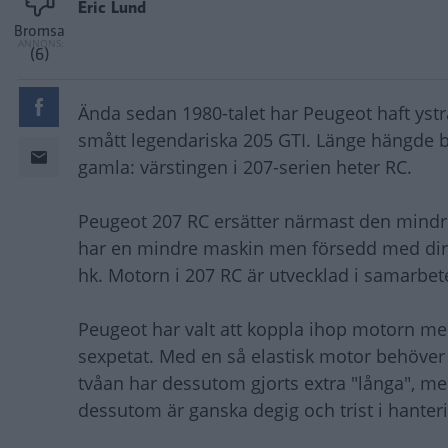
Eric Lund
Bromsa
(6)
Ända sedan 1980-talet har Peugeot haft ys
smått legendariska 205 GTI. Länge hängde 
gamla: värstingen i 207-serien heter RC.
Peugeot 207 RC ersätter närmast den mindr
har en mindre maskin men försedd med dir
hk. Motorn i 207 RC är utvecklad i samarbe
Peugeot har valt att koppla ihop motorn med
sexpetat. Med en så elastisk motor behöver m
tvåan har dessutom gjorts extra "långa", m
dessutom är ganska degig och trist i hanteri