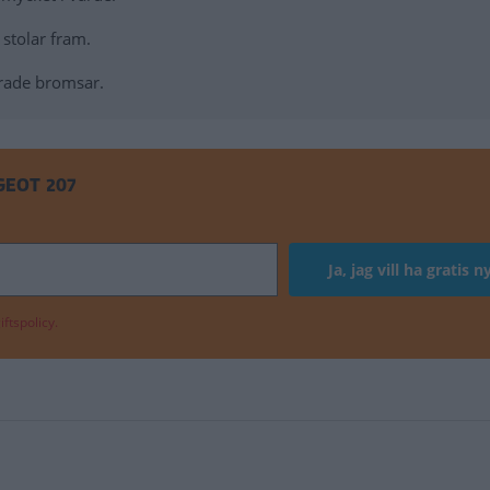
 stolar fram.
rerade bromsar.
GEOT 207
ftspolicy.