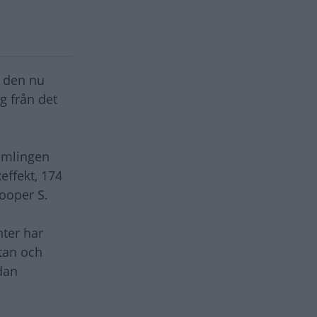
d den nu
g från det
omlingen
ffekt, 174
ooper S.
nter har
ttan och
dan