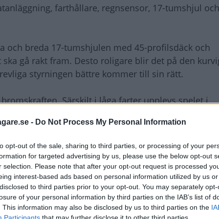
tanläggning, farthållare, regnsensor, 17-tumshjul och
ora och breda 17-tumshjulen med 45-profilsdäck och
t ska gå rakt fram. Desto roligare blir det på den kurv
vliga styrningen bättre kommer till sin rätt.
romskraften. Särskilt i låga farter upplevs spelet i
vika ryckiga inbromsningar är nästan omöjligt. Det är
agare.se -
Do Not Process My Personal Information
r att den kanske känns lite för vuxen för sitt eget 
lite mer direkt, lite råare i karaktären. Den supersmid
to opt-out of the sale, sharing to third parties, or processing of your per
 kicken uteblir på grund av det jämna effektflödet.
formation for targeted advertising by us, please use the below opt-out s
r selection. Please note that after your opt-out request is processed y
eing interest-based ads based on personal information utilized by us or
disclosed to third parties prior to your opt-out. You may separately opt-
losure of your personal information by third parties on the IAB’s list of
. This information may also be disclosed by us to third parties on the
IA
Participants
that may further disclose it to other third parties.