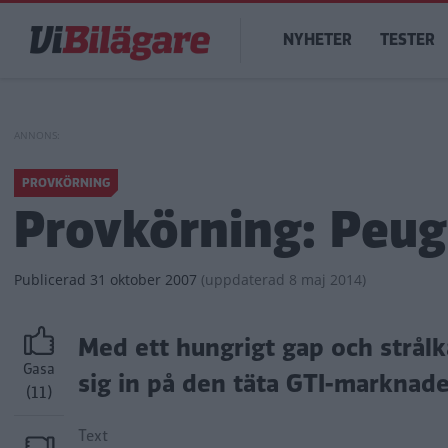
Hoppa
Main
till
NYHETER
TESTER
navigation
huvudinnehåll
PROVKÖRNING
Provkörning: Peug
Publicerad
31 oktober 2007
(
uppdaterad
8 maj 2014)
Med ett hungrigt gap och strålk
Gasa
sig in på den täta GTI-marknad
(11)
Text