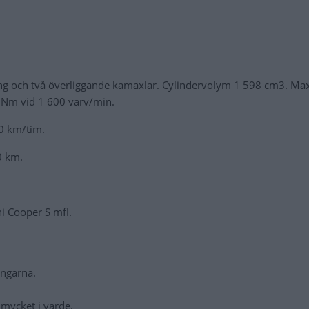
ning och två överliggande kamaxlar. Cylindervolym 1 598 cm3. Max
 Nm vid 1 600 varv/min.
20 km/tim.
0 km.
ni Cooper S mfl.
ingarna.
 mycket i värde.