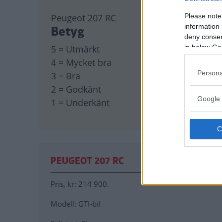
Peugeot 207 RC
Please note
information 
Betyg
deny consent
5 = Utmärkt
in below Go
4 = Mycket bra
Persona
3 = Bra
2 = Godkänt
Google 
1 = Underkänt
PEUGEOT 207 RC
Pris
, kr: 214 900.
Modell
: GTI-bil