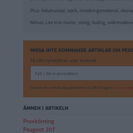
Plus
: Välutrustad, stark, inredningsmaterial, sköna
Minus
: Lite trist motor, stötig, bullrig, svårmode
MISSA INTE KOMMANDE ARTIKLAR OM PEU
Få vårt nyhetsbrev utan kostnad
Genom att anmäla dig godkänner du OK-förlagets
personuppgi
ÄMNEN I ARTIKELN
Provkörning
Peugeot 207