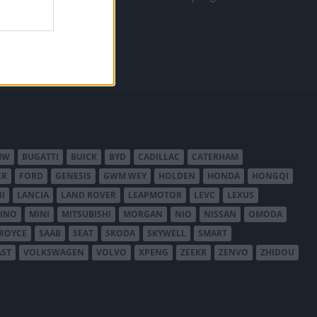
MW
BUGATTI
BUICK
BYD
CADILLAC
CATERHAM
ER
FORD
GENESIS
GWM WEY
HOLDEN
HONDA
HONGQI
I
LANCIA
LAND ROVER
LEAPMOTOR
LEVC
LEXUS
INO
MINI
MITSUBISHI
MORGAN
NIO
NISSAN
OMODA
-ROYCE
SAAB
SEAT
SKODA
SKYWELL
SMART
AST
VOLKSWAGEN
VOLVO
XPENG
ZEEKR
ZENVO
ZHIDOU