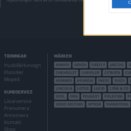
bZ4X Touring.
TIDNINGAR
MÄRKEN
Husbil&Husvagn
AIWAYS
DENZA
FIREFLY
JAECOO
Klassiker
CHEVROLET
CHRYSLER
CITROËN
CU
Moped
HUMMER
HYUNDAI
INEOS
ISUZU
LINCOLN
LOTUS
LUCID
LYNK & CO
KUNDSERVICE
OPEL
ORA
PEUGEOT
POLESTAR
P
Läsarservice
SONO MOTORS
SPYKER
SSANGYONG
Prenumera
Annonsera
Kontakt
Shop