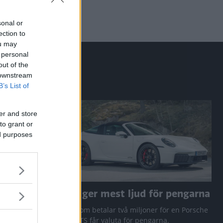
sonal or
ection to
ou may
 personal
out of the
 downstream
B’s List of
er and store
to grant or
ed purposes
a RAV4
Den ger mest ljud för pengarna
 Q3 och
Den som betalar två miljoner för en Porsche
911 GTS får valuta för pengarna.