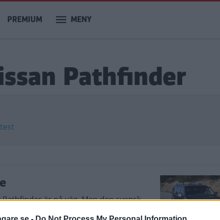
PREMIUM
MENY
issan Pathfinder
 test
ge
ny Pathfinder är på väg. Men den svensk
agare.se -
Do Not Process My Personal Information