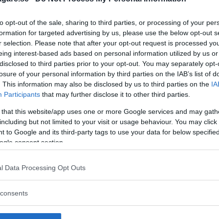
to opt-out of the sale, sharing to third parties, or processing of your per
formation for targeted advertising by us, please use the below opt-out s
r selection. Please note that after your opt-out request is processed y
eing interest-based ads based on personal information utilized by us or
disclosed to third parties prior to your opt-out. You may separately opt-
losure of your personal information by third parties on the IAB’s list of
. This information may also be disclosed by us to third parties on the
IA
Participants
that may further disclose it to other third parties.
 that this website/app uses one or more Google services and may gath
including but not limited to your visit or usage behaviour. You may click 
 to Google and its third-party tags to use your data for below specifi
ogle consent section.
l Data Processing Opt Outs
 att bli ny favorit”
Så står sig nya Toyot
consents
rrängdugliga kombibilar har
Vi ställe nykomlingen mot Audi
lls nu på av eldrivna Toyota
Mazda CX-5.