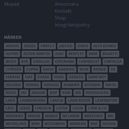
Moped
Annonsera
Kontakt
Shop
Integritetspolicy
MÄRKEN
AIWAYS
DENZA
FIREFLY
JAECOO
ONVO
ALFA ROMEO
ALPINE
ASTON MARTIN
AUDI
BENTLEY
BMW
BUGATTI
BUICK
BYD
CADILLAC
CATERHAM
CHEVROLET
CHRYSLER
CITROËN
CUPRA
DACIA
DAEWOO
DFSK
DODGE
DS
FERRARI
FIAT
FISKER
FORD
GENESIS
GWM WEY
HOLDEN
HONDA
HONGQI
HUMMER
HYUNDAI
INEOS
ISUZU
JAC
JAGUAR
JEEP
KGM
KIA
KOENIGSEGG
LADA
LAMBORGHINI
LANCIA
LAND ROVER
LEAPMOTOR
LEVC
LEXUS
LINCOLN
LOTUS
LUCID
LYNK & CO
MASERATI
MAXUS
MAZDA
MCLAREN
MERCEDES
MG
MICROLINO
MINI
MITSUBISHI
MORGAN
NIO
NISSAN