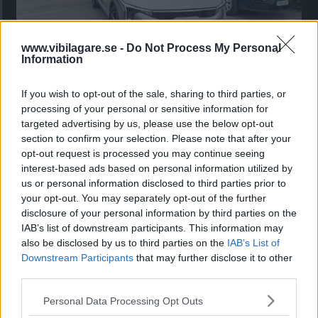
www.vibilagare.se -
Do Not Process My Personal
Information
Kia utmanar i kombiklassen – blir omkörd
av ”gamlingen”
If you wish to opt-out of the sale, sharing to third parties, or
processing of your personal or sensitive information for
Nykomlingen fälls av en besvärande nackdel.
targeted advertising by us, please use the below opt-out
section to confirm your selection. Please note that after your
opt-out request is processed you may continue seeing
interest-based ads based on personal information utilized by
us or personal information disclosed to third parties prior to
your opt-out. You may separately opt-out of the further
disclosure of your personal information by third parties on the
IAB’s list of downstream participants. This information may
also be disclosed by us to third parties on the
IAB’s List of
Downstream Participants
that may further disclose it to other
third parties.
Please note that this website/app uses one or more Google
Personal Data Processing Opt Outs
”God chans att bli ny favorit”
services and may gather and store information including but