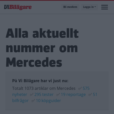
Hoppa
Bli medlem
Logga in
till
huvudinnehåll
Alla aktuellt
nummer om
Mercedes
På Vi Bilägare har vi just nu:
Totalt 1073 artiklar om Mercedes
✅
575
nyheter
✅
295 tester
✅
19 reportage
✅
51
bilfrågor
✅
10 köpguider