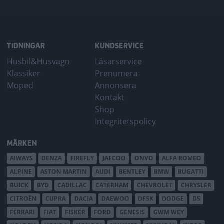
TIDNINGAR
KUNDSERVICE
Husbil&Husvagn
Läsarservice
Klassiker
Prenumera
Moped
Annonsera
Kontakt
Shop
Integritetspolicy
MÄRKEN
AIWAYS
DENZA
FIREFLY
JAECOO
ONVO
ALFA ROMEO
ALPINE
ASTON MARTIN
AUDI
BENTLEY
BMW
BUGATTI
BUICK
BYD
CADILLAC
CATERHAM
CHEVROLET
CHRYSLER
CITROËN
CUPRA
DACIA
DAEWOO
DFSK
DODGE
DS
FERRARI
FIAT
FISKER
FORD
GENESIS
GWM WEY