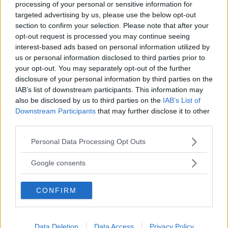
processing of your personal or sensitive information for
targeted advertising by us, please use the below opt-out
section to confirm your selection. Please note that after your
opt-out request is processed you may continue seeing
interest-based ads based on personal information utilized by
us or personal information disclosed to third parties prior to
your opt-out. You may separately opt-out of the further
disclosure of your personal information by third parties on the
IAB’s list of downstream participants. This information may
also be disclosed by us to third parties on the
IAB’s List of
Downstream Participants
that may further disclose it to other
third parties.
Kia utmanar i kombiklassen – blir omkörd
Please note that this website/app uses one or more Google
Personal Data Processing Opt Outs
av ”gamlingen”
services and may gather and store information including but
Nykomlingen fälls av en besvärande nackdel.
not limited to your visit or usage behaviour. You may click to
Google consents
grant or deny consent to Google and its third-party tags to
use your data for below specified purposes in below Google
CONFIRM
consent section.
Data Deletion
Data Access
Privacy Policy