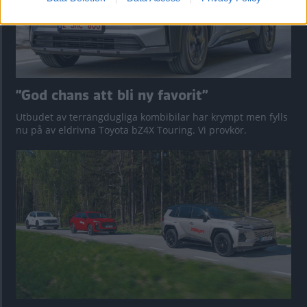
”God chans att bli ny favorit”
Utbudet av terrängdugliga kombibilar har krympt men fylls
nu på av eldrivna Toyota bZ4X Touring. Vi provkör.