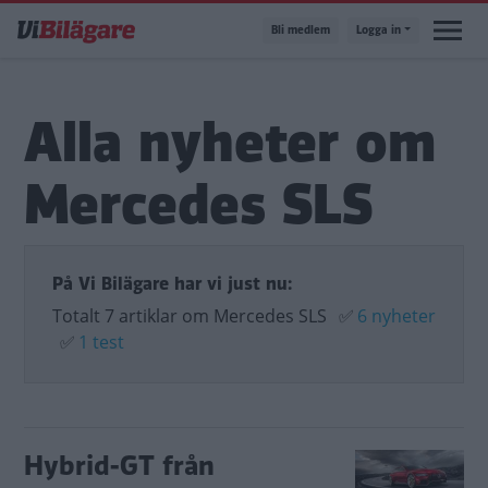
Hoppa
Bli medlem
Logga in
till
huvudinnehåll
Alla nyheter om
Mercedes SLS
På Vi Bilägare har vi just nu:
Totalt 7 artiklar om Mercedes SLS
✅
6 nyheter
✅
1 test
Hybrid-GT från