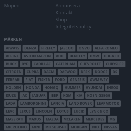
Moped
Annonsera
Kontakt
Shop
Integritetspolicy
MÄRKEN
AIWAYS
DENZA
FIREFLY
JAECOO
ONVO
ALFA ROMEO
ALPINE
ASTON MARTIN
AUDI
BENTLEY
BMW
BUGATTI
BUICK
BYD
CADILLAC
CATERHAM
CHEVROLET
CHRYSLER
CITROËN
CUPRA
DACIA
DAEWOO
DFSK
DODGE
DS
FERRARI
FIAT
FISKER
FORD
GENESIS
GWM WEY
HOLDEN
HONDA
HONGQI
HUMMER
HYUNDAI
INEOS
ISUZU
JAC
JAGUAR
JEEP
KGM
KIA
KOENIGSEGG
LADA
LAMBORGHINI
LANCIA
LAND ROVER
LEAPMOTOR
LEVC
LEXUS
LINCOLN
LOTUS
LUCID
LYNK & CO
MASERATI
MAXUS
MAZDA
MCLAREN
MERCEDES
MG
MICROLINO
MINI
MITSUBISHI
MORGAN
NIO
NISSAN