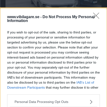
www.vibilagare.se -
Do Not Process My Personal
Information
Kia utmanar i kombiklassen – blir omkörd
av ”gamlingen”
If you wish to opt-out of the sale, sharing to third parties, or
processing of your personal or sensitive information for
Nykomlingen fälls av en besvärande nackdel.
targeted advertising by us, please use the below opt-out
section to confirm your selection. Please note that after your
opt-out request is processed you may continue seeing
interest-based ads based on personal information utilized by
us or personal information disclosed to third parties prior to
your opt-out. You may separately opt-out of the further
disclosure of your personal information by third parties on the
IAB’s list of downstream participants. This information may
also be disclosed by us to third parties on the
IAB’s List of
Downstream Participants
that may further disclose it to other
third parties.
Please note that this website/app uses one or more Google
Personal Data Processing Opt Outs
”God chans att bli ny favorit”
services and may gather and store information including but