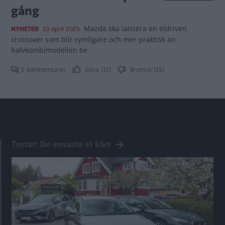
gång
Mazda ska lansera en eldriven
NYHETER
10 april 2025
crossover som blir rymligare och mer praktisk än
halvkombimodellen 6e.
5 kommentarer
Gasa (11)
Bromsa (15)
Tester: De senaste vi kört