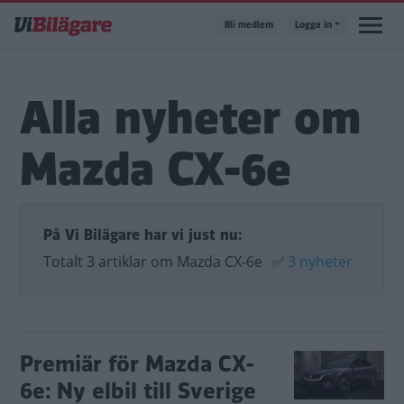
Hoppa
Bli medlem
Logga in
till
huvudinnehåll
Alla nyheter om
Mazda CX-6e
På Vi Bilägare har vi just nu:
Totalt 3 artiklar om Mazda CX-6e
✅
3 nyheter
Premiär för Mazda CX-
6e: Ny elbil till Sverige