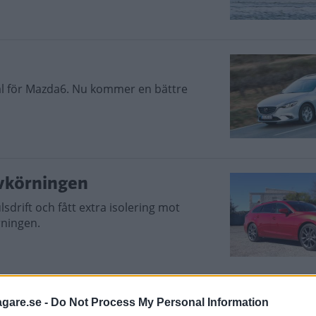
häl för Mazda6. Nu kommer en bättre
vkörningen
sdrift och fått extra isolering mot
rningen.
agare.se -
Do Not Process My Personal Information