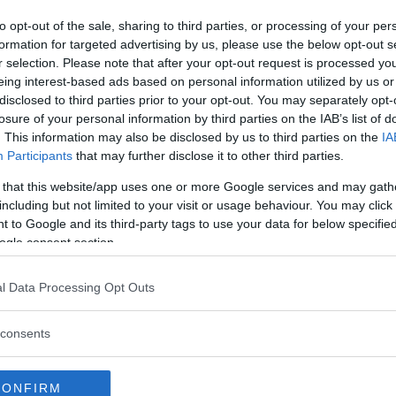
 Mazda spänt bågen hårt i arbetet med
to opt-out of the sale, sharing to third parties, or processing of your per
på Mazdas energisnåla filosofi Skyactive.
formation for targeted advertising by us, please use the below opt-out s
r selection. Please note that after your opt-out request is processed y
eing interest-based ads based on personal information utilized by us or
disclosed to third parties prior to your opt-out. You may separately opt-
losure of your personal information by third parties on the IAB’s list of
. This information may also be disclosed by us to third parties on the
IA
Participants
that may further disclose it to other third parties.
chad inredning och snålare motorer. Mazda6 har graderats
 that this website/app uses one or more Google services and may gath
rutade 2-litersmotorn på 155 hästkrafter. Den höll nästan 
including but not limited to your visit or usage behaviour. You may click 
 to Google and its third-party tags to use your data for below specifi
ogle consent section.
l Data Processing Opt Outs
Advance
en också elegant att se på och underhållande att köra. Nya
consents
l. Här finns kapacitet att utmana de bästa i klassen!
CONFIRM