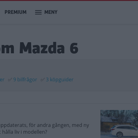
PREMIUM
MENY
om Mazda 6
ter
✅
9 bilfrågor
✅
3 köpguider
ppdaterats, för andra gången, med ny
 hålla liv i modellen?