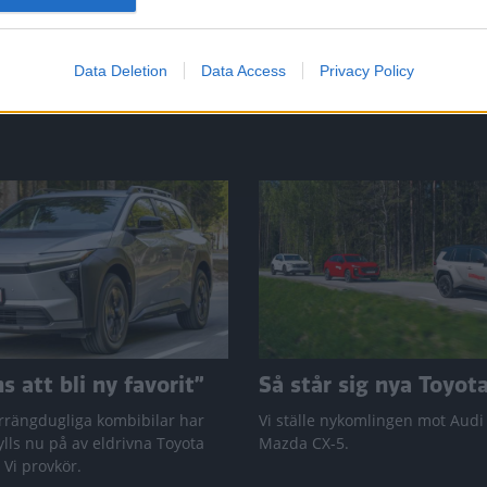
Data Deletion
Data Access
Privacy Policy
 att bli ny favorit”
Så står sig nya Toyot
rrängdugliga kombibilar har
Vi ställe nykomlingen mot Audi
lls nu på av eldrivna Toyota
Mazda CX-5.
 Vi provkör.