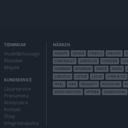
TIDNINGAR
MÄRKEN
Husbil&Husvagn
AIWAYS
DENZA
FIREFLY
JAECOO
Klassiker
CHEVROLET
CHRYSLER
CITROËN
CU
Moped
HUMMER
HYUNDAI
INEOS
ISUZU
LINCOLN
LOTUS
LUCID
LYNK & CO
KUNDSERVICE
OPEL
ORA
PEUGEOT
POLESTAR
P
Läsarservice
SONO MOTORS
SPYKER
SSANGYONG
Prenumera
Annonsera
Kontakt
Shop
Integritetspolicy