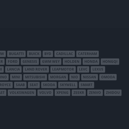
MW
BUGATTI
BUICK
BYD
CADILLAC
CATERHAM
ER
FORD
GENESIS
GWM WEY
HOLDEN
HONDA
HONGQI
I
LANCIA
LAND ROVER
LEAPMOTOR
LEVC
LEXUS
INO
MINI
MITSUBISHI
MORGAN
NIO
NISSAN
OMODA
-ROYCE
SAAB
SEAT
SKODA
SKYWELL
SMART
AST
VOLKSWAGEN
VOLVO
XPENG
ZEEKR
ZENVO
ZHIDOU