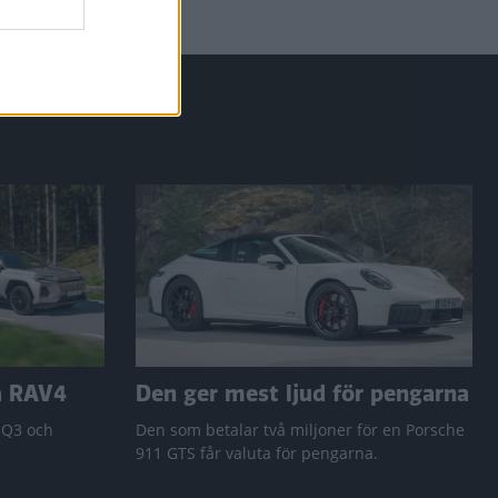
a RAV4
Den ger mest ljud för pengarna
 Q3 och
Den som betalar två miljoner för en Porsche
911 GTS får valuta för pengarna.