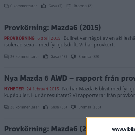
0 kommentarer
Gasa (7)
Bromsa (2)
Provkörning: Mazda6 (2015)
Bullret var något av en akilles
PROVKÖRNING
6 april 2015
isolerad sexa – med fyrhjulsdrift. Vi har provkört.
26 kommentarer
Gasa (48)
Bromsa (39)
Nya Mazda 6 AWD – rapport från pro
Nu har Mazda 6 blivit med fyrhjul
NYHETER
24 februari 2015
kupébuller. Hur är resultatet? Vi rapporterar från provkö
28 kommentarer
Gasa (56)
Bromsa (155)
Provkörning: Mazda6 (2012)
www.vibil