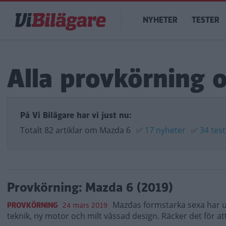
Hoppa
Main
till
NYHETER
TESTER
navigation
huvudinnehåll
Alla provkörning 
På Vi Bilägare har vi just nu:
Totalt 82 artiklar om Mazda 6
✅
17 nyheter
✅
34 tes
Provkörning: Mazda 6 (2019)
Mazdas formstarka sexa har u
PROVKÖRNING
24 mars 2019
teknik, ny motor och milt vässad design. Räcker det för att