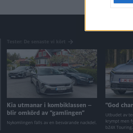
Tester: De senaste vi kört
Kia utmanar i kombiklassen –
”God chans
blir omkörd av ”gamlingen”
Utbudet av te
krympt men fy
Nykomlingen fälls av en besvärande nackdel.
bZ4X Touring.