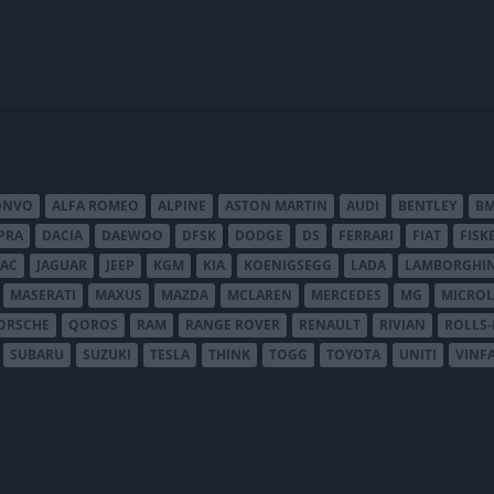
ONVO
ALFA ROMEO
ALPINE
ASTON MARTIN
AUDI
BENTLEY
B
PRA
DACIA
DAEWOO
DFSK
DODGE
DS
FERRARI
FIAT
FISK
JAC
JAGUAR
JEEP
KGM
KIA
KOENIGSEGG
LADA
LAMBORGHIN
MASERATI
MAXUS
MAZDA
MCLAREN
MERCEDES
MG
MICROL
ORSCHE
QOROS
RAM
RANGE ROVER
RENAULT
RIVIAN
ROLLS
SUBARU
SUZUKI
TESLA
THINK
TOGG
TOYOTA
UNITI
VINF