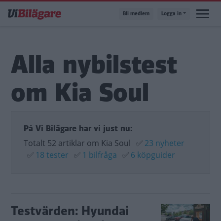
Hoppa
Bli medlem
Logga in
till
huvudinnehåll
Alla nybilstest
om Kia Soul
På Vi Bilägare har vi just nu:
Totalt 52 artiklar om Kia Soul
✅
23 nyheter
✅
18 tester
✅
1 bilfråga
✅
6 köpguider
Testvärden: Hyundai