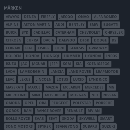
MÄRKEN
AIWAYS
DENZA
FIREFLY
JAECOO
ONVO
ALFA ROMEO
ALPINE
ASTON MARTIN
AUDI
BENTLEY
BMW
BUGATTI
BUICK
BYD
CADILLAC
CATERHAM
CHEVROLET
CHRYSLER
CITROËN
CUPRA
DACIA
DAEWOO
DFSK
DODGE
DS
FERRARI
FIAT
FISKER
FORD
GENESIS
GWM WEY
HOLDEN
HONDA
HONGQI
HUMMER
HYUNDAI
INEOS
ISUZU
JAC
JAGUAR
JEEP
KGM
KIA
KOENIGSEGG
LADA
LAMBORGHINI
LANCIA
LAND ROVER
LEAPMOTOR
LEVC
LEXUS
LINCOLN
LOTUS
LUCID
LYNK & CO
MASERATI
MAXUS
MAZDA
MCLAREN
MERCEDES
MG
MICROLINO
MINI
MITSUBISHI
MORGAN
NIO
NISSAN
OMODA
OPEL
ORA
PEUGEOT
POLESTAR
PORSCHE
QOROS
RAM
RANGE ROVER
RENAULT
RIVIAN
ROLLS-ROYCE
SAAB
SEAT
SKODA
SKYWELL
SMART
SONO MOTORS
SPYKER
SSANGYONG
SUBARU
SUZUKI