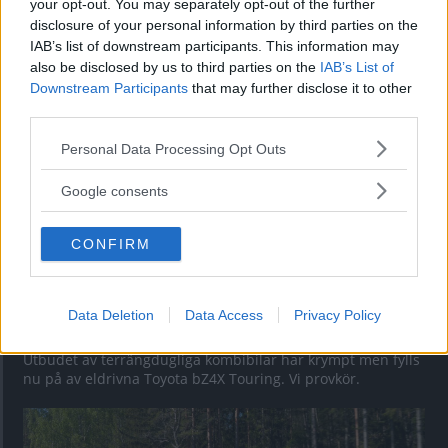
your opt-out. You may separately opt-out of the further
av ”gamlingen”
disclosure of your personal information by third parties on the
IAB’s list of downstream participants. This information may
Nykomlingen fälls av en besvärande nackdel.
also be disclosed by us to third parties on the
IAB’s List of
Downstream Participants
that may further disclose it to other
third parties.
Please note that this website/app uses one or more Google
Personal Data Processing Opt Outs
services and may gather and store information including but
not limited to your visit or usage behaviour. You may click to
Google consents
grant or deny consent to Google and its third-party tags to
use your data for below specified purposes in below Google
CONFIRM
consent section.
Data Deletion
Data Access
Privacy Policy
”God chans att bli ny favorit”
Utbudet av terrängdugliga kombibilar har krympt men fylls
nu på av eldrivna Toyota bZ4X Touring. Vi provkör.