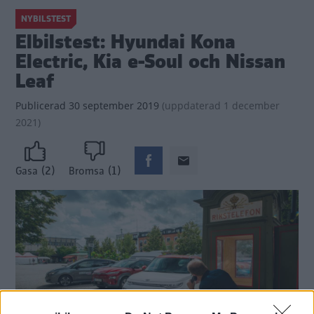
NYBILSTEST
Elbilstest: Hyundai Kona
Electric, Kia e-Soul och Nissan
Leaf
Publicerad
30 september 2019
(
uppdaterad
1 december
2021)
(2)
(1)
Gasa
Bromsa