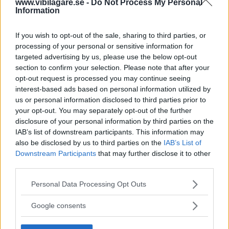
www.vibilagare.se -
Do Not Process My Personal
Information
Elbilar med bra räckvidd och överkomligt pris har
If you wish to opt-out of the sale, sharing to third parties, or
varit lätt räknade – tills nu. Både Hyundai Kona
processing of your personal or sensitive information for
Electric och Kia e-Soul klarar 45 sommarmil på en
targeted advertising by us, please use the below opt-out
laddning, Nissan Leaf med starkaste batteriet nästan
section to confirm your selection. Please note that after your
lika mycket. Vilken är bäst?
opt-out request is processed you may continue seeing
interest-based ads based on personal information utilized by
Text
us or personal information disclosed to third parties prior to
Calle Carlquist
your opt-out. You may separately opt-out of the further
disclosure of your personal information by third parties on the
IAB’s list of downstream participants. This information may
Fotograf
also be disclosed by us to third parties on the
IAB’s List of
Simon Hamelius
Downstream Participants
that may further disclose it to other
third parties.
Please note that this website/app uses one or more Google
Personal Data Processing Opt Outs
services and may gather and store information including but
not limited to your visit or usage behaviour. You may click to
Google consents
Det här är en låst artikel.
Logga in
för
grant or deny consent to Google and its third-party tags to
att fortsätta läsa.
use your data for below specified purposes in below Google