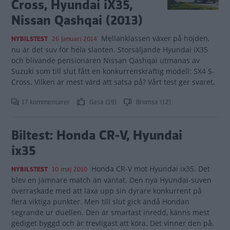
Cross, Hyundai iX35,
Nissan Qashqai (2013)
Mellanklassen växer på höjden,
NYBILSTEST
26 januari 2014
nu är det suv för hela slanten. Storsäljande Hyundai iX35
och blivande pensionären Nissan Qashqai utmanas av
Suzuki som till slut fått en konkurrenskraftig modell: SX4 S-
Cross. Vilken är mest värd att satsa på? Vårt test ger svaret.
17 kommentarer
Gasa (19)
Bromsa (12)
Biltest: Honda CR-V, Hyundai
ix35
Honda CR-V mot Hyundai ix35. Det
NYBILSTEST
10 maj 2010
blev en jämnare match än väntat. Den nya Hyundai-suven
överraskade med att läxa upp sin dyrare konkurrent på
flera viktiga punkter. Men till slut gick ändå Hondan
segrande ur duellen. Den är smartast inredd, känns mest
gediget byggd och är trevligast att köra. Det vinner den på.