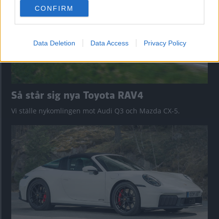
use your data for below specified purposes in below Google
CONFIRM
consent section.
Data Deletion
Data Access
Privacy Policy
Så står sig nya Toyota RAV4
Vi ställe nykomlingen mot Audi Q3 och Mazda CX-5.