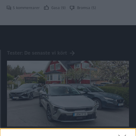
5 kommentarer
Gasa (9)
Bromsa (5)
Tester: De senaste vi kört
Kia utmanar i kombiklassen – blir omkörd