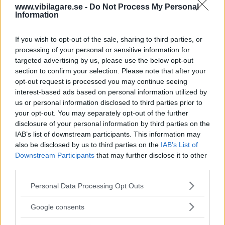
www.vibilagare.se -
Do Not Process My Personal
av ”gamlingen”
Information
Nykomlingen fälls av en besvärande nackdel.
If you wish to opt-out of the sale, sharing to third parties, or
processing of your personal or sensitive information for
targeted advertising by us, please use the below opt-out
section to confirm your selection. Please note that after your
opt-out request is processed you may continue seeing
interest-based ads based on personal information utilized by
us or personal information disclosed to third parties prior to
your opt-out. You may separately opt-out of the further
disclosure of your personal information by third parties on the
IAB’s list of downstream participants. This information may
also be disclosed by us to third parties on the
IAB’s List of
Downstream Participants
that may further disclose it to other
”God chans att bli ny favorit”
third parties.
Utbudet av terrängdugliga kombibilar har krympt men fylls
Please note that this website/app uses one or more Google
Personal Data Processing Opt Outs
nu på av eldrivna Toyota bZ4X Touring. Vi provkör.
services and may gather and store information including but
not limited to your visit or usage behaviour. You may click to
Google consents
grant or deny consent to Google and its third-party tags to