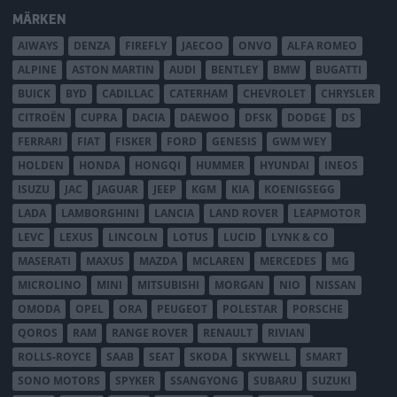
MÄRKEN
AIWAYS
DENZA
FIREFLY
JAECOO
ONVO
ALFA ROMEO
ALPINE
ASTON MARTIN
AUDI
BENTLEY
BMW
BUGATTI
BUICK
BYD
CADILLAC
CATERHAM
CHEVROLET
CHRYSLER
CITROËN
CUPRA
DACIA
DAEWOO
DFSK
DODGE
DS
FERRARI
FIAT
FISKER
FORD
GENESIS
GWM WEY
HOLDEN
HONDA
HONGQI
HUMMER
HYUNDAI
INEOS
ISUZU
JAC
JAGUAR
JEEP
KGM
KIA
KOENIGSEGG
LADA
LAMBORGHINI
LANCIA
LAND ROVER
LEAPMOTOR
LEVC
LEXUS
LINCOLN
LOTUS
LUCID
LYNK & CO
MASERATI
MAXUS
MAZDA
MCLAREN
MERCEDES
MG
MICROLINO
MINI
MITSUBISHI
MORGAN
NIO
NISSAN
OMODA
OPEL
ORA
PEUGEOT
POLESTAR
PORSCHE
QOROS
RAM
RANGE ROVER
RENAULT
RIVIAN
ROLLS-ROYCE
SAAB
SEAT
SKODA
SKYWELL
SMART
SONO MOTORS
SPYKER
SSANGYONG
SUBARU
SUZUKI