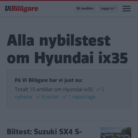
Hoppa
Bli medlem
Logga in
till
huvudinnehåll
Alla nybilstest
om Hyundai ix35
På Vi Bilägare har vi just nu:
Totalt 15 artiklar om Hyundai ix35
✅
5
nyheter
✅
8 tester
✅
1 reportage
Biltest: Suzuki SX4 S-