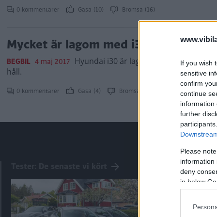
0 kommentarer
Gasa (10)
Bromsa (16)
www.vibil
Mycket är lagom med i30
Hyundai i30 är lagom i det mesta. Ett tr
BEGBIL
4 maj 2017
If you wish 
håll.
sensitive in
confirm you
0 kommentarer
Gasa (4)
Bromsa (2)
continue se
information 
further disc
participants
Downstream 
Please note
information 
Tester: De senaste vi kört
deny consent
in below Go
Persona