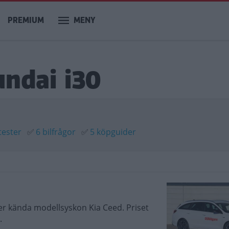
PREMIUM
MENY
undai i30
tester
✅
6 bilfrågor
✅
5 köpguider
mer kända modellsyskon Kia Ceed. Priset
.