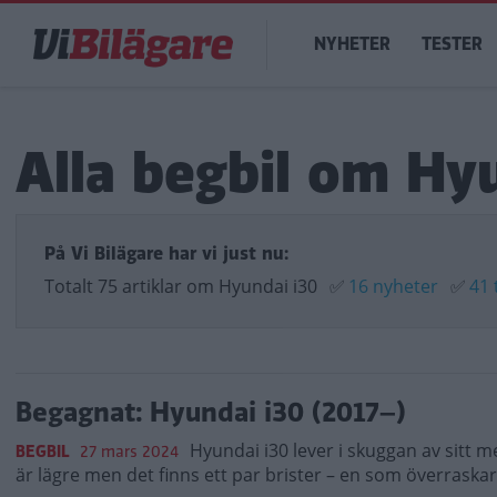
Hoppa
Main
till
NYHETER
TESTER
navigation
huvudinnehåll
Alla begbil om Hy
På Vi Bilägare har vi just nu:
Totalt 75 artiklar om Hyundai i30
✅
16 nyheter
✅
41 
Begagnat: Hyundai i30 (2017–)
Hyundai i30 lever i skuggan av sitt 
BEGBIL
27 mars 2024
är lägre men det finns ett par brister – en som överraskar