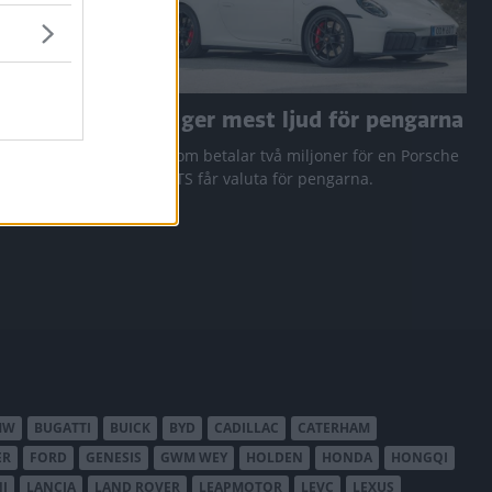
a RAV4
Den ger mest ljud för pengarna
 Q3 och
Den som betalar två miljoner för en Porsche
911 GTS får valuta för pengarna.
MW
BUGATTI
BUICK
BYD
CADILLAC
CATERHAM
ER
FORD
GENESIS
GWM WEY
HOLDEN
HONDA
HONGQI
I
LANCIA
LAND ROVER
LEAPMOTOR
LEVC
LEXUS