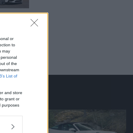
sonal or
ection to
ou may
 personal
out of the
 downstream
B’s List of
er and store
to grant or
ed purposes