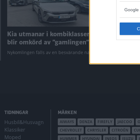
Google 
Kia utmanar i kombiklassen –
”God chans
blir omkörd av ”gamlingen”
Utbudet av te
krympt men fy
Nykomlingen fälls av en besvärande nackdel.
bZ4X Touring.
TIDNINGAR
MÄRKEN
Husbil&Husvagn
AIWAYS
DENZA
FIREFLY
JAECOO
Klassiker
CHEVROLET
CHRYSLER
CITROËN
CU
Moped
HUMMER
HYUNDAI
INEOS
ISUZU