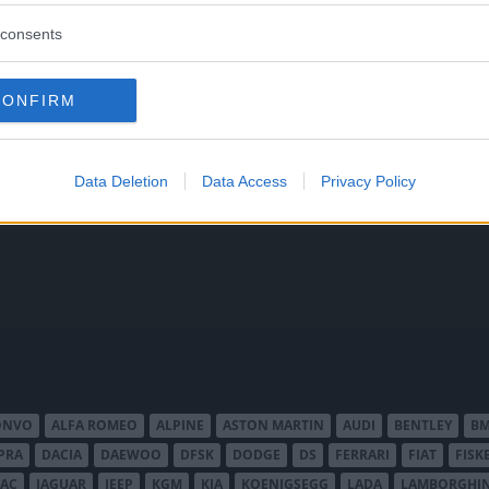
consents
CONFIRM
 att bli ny favorit”
Så står sig nya Toyot
rrängdugliga kombibilar har
Vi ställe nykomlingen mot Audi
lls nu på av eldrivna Toyota
Mazda CX-5.
Data Deletion
Data Access
Privacy Policy
 Vi provkör.
ONVO
ALFA ROMEO
ALPINE
ASTON MARTIN
AUDI
BENTLEY
B
PRA
DACIA
DAEWOO
DFSK
DODGE
DS
FERRARI
FIAT
FISK
JAC
JAGUAR
JEEP
KGM
KIA
KOENIGSEGG
LADA
LAMBORGHIN