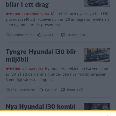
bilar i ett drag
Mer effekt och ny design för i i30,
NYHETER
11 december 2014
sjuväxlat i i40 och kupéversion av i20 är några av nyheterna
som Hyundai precis presenterat.
5 kommentarer
Gasa (19)
Bromsa (73)
Tyngre Hyundai i30 blir
miljöbil
Hyundai ökar vikten på två versioner
NYHETER
3 januari 2013
av i30, så att de klarar sig under den nya miljöbilsgränsen.
Samtidigt sänks utsläppen.
17 kommentarer
Gasa (3)
Bromsa (5)
Nya Hyundai i30 kombi
på väg