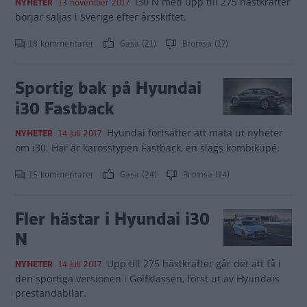
I30 N med upp till 275 hästkrafter
NYHETER
13 november 2017
börjar säljas i Sverige efter årsskiftet.
18 kommentarer
Gasa (21)
Bromsa (17)
Sportig bak på Hyundai
i30 Fastback
Hyundai fortsätter att mata ut nyheter
NYHETER
14 juli 2017
om i30. Här är karosstypen Fastback, en slags kombikupé.
15 kommentarer
Gasa (24)
Bromsa (14)
Fler hästar i Hyundai i30
N
Upp till 275 hästkrafter går det att få i
NYHETER
14 juli 2017
den sportiga versionen i Golfklassen, först ut av Hyundais
prestandabilar.