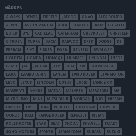
MÄRKEN
AIWAYS
DENZA
FIREFLY
JAECOO
ONVO
ALFA ROMEO
ALPINE
ASTON MARTIN
AUDI
BENTLEY
BMW
BUGATTI
BUICK
BYD
CADILLAC
CATERHAM
CHEVROLET
CHRYSLER
CITROËN
CUPRA
DACIA
DAEWOO
DFSK
DODGE
DS
FERRARI
FIAT
FISKER
FORD
GENESIS
GWM WEY
HOLDEN
HONDA
HONGQI
HUMMER
HYUNDAI
INEOS
ISUZU
JAC
JAGUAR
JEEP
KGM
KIA
KOENIGSEGG
LADA
LAMBORGHINI
LANCIA
LAND ROVER
LEAPMOTOR
LEVC
LEXUS
LINCOLN
LOTUS
LUCID
LYNK & CO
MASERATI
MAXUS
MAZDA
MCLAREN
MERCEDES
MG
MICROLINO
MINI
MITSUBISHI
MORGAN
NIO
NISSAN
OMODA
OPEL
ORA
PEUGEOT
POLESTAR
PORSCHE
QOROS
RAM
RANGE ROVER
RENAULT
RIVIAN
ROLLS-ROYCE
SAAB
SEAT
SKODA
SKYWELL
SMART
SONO MOTORS
SPYKER
SSANGYONG
SUBARU
SUZUKI