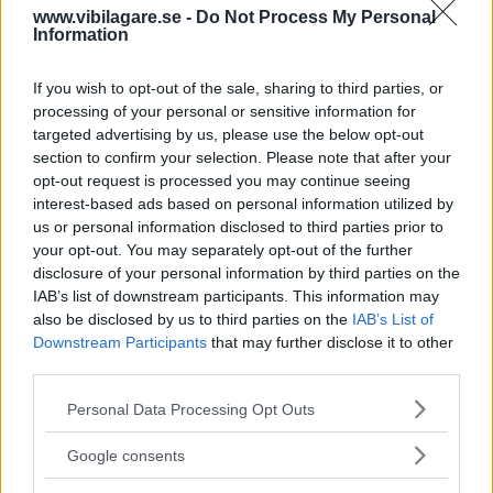
www.vibilagare.se -
Do Not Process My Personal
Hyundai i30 kombi visades upp på
NYHETER
8 augusti 2012
Information
bilsalongen i Genève tidigare i år. Vi har nu priset och de
tekniska detaljerna.
If you wish to opt-out of the sale, sharing to third parties, or
processing of your personal or sensitive information for
6 kommentarer
Gasa (5)
Bromsa (4)
targeted advertising by us, please use the below opt-out
section to confirm your selection. Please note that after your
opt-out request is processed you may continue seeing
Hyundai i30 Kombi –
interest-based ads based on personal information utilized by
första bilderna
us or personal information disclosed to third parties prior to
your opt-out. You may separately opt-out of the further
Hyundai presenterar en för Sverige
NYHETER
23 februari 2012
disclosure of your personal information by third parties on the
intressant nyhet på bilsalongen i Genève, kombiversionen
IAB’s list of downstream participants. This information may
av i30. Här är de första bilderna.
also be disclosed by us to third parties on the
IAB’s List of
Downstream Participants
that may further disclose it to other
11 kommentarer
Gasa (6)
Bromsa (6)
third parties.
Please note that this website/app uses one or more Google
Personal Data Processing Opt Outs
Hyundai planerar GTI-
services and may gather and store information including but
modell
not limited to your visit or usage behaviour. You may click to
Google consents
grant or deny consent to Google and its third-party tags to