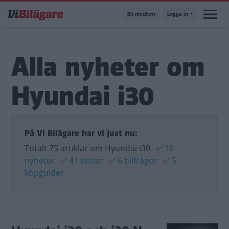
Hoppa
Bli medlem
Logga in
till
huvudinnehåll
Alla nyheter om
Hyundai i30
På Vi Bilägare har vi just nu:
Totalt 75 artiklar om Hyundai i30
✅
16
nyheter
✅
41 tester
✅
6 bilfrågor
✅
5
köpguider