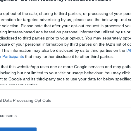
to opt-out of the sale, sharing to third parties, or processing of your per
formation for targeted advertising by us, please use the below opt-out s
r selection. Please note that after your opt-out request is processed y
eing interest-based ads based on personal information utilized by us or
disclosed to third parties prior to your opt-out. You may separately opt-
losure of your personal information by third parties on the IAB’s list of
. This information may also be disclosed by us to third parties on the
IA
Participants
that may further disclose it to other third parties.
 that this website/app uses one or more Google services and may gath
including but not limited to your visit or usage behaviour. You may click 
 to Google and its third-party tags to use your data for below specifi
ogle consent section.
l Data Processing Opt Outs
 att bli ny favorit”
Så står sig nya Toyot
consents
rrängdugliga kombibilar har
Vi ställe nykomlingen mot Audi
lls nu på av eldrivna Toyota
Mazda CX-5.