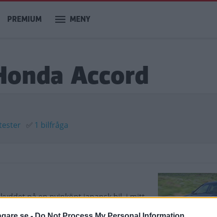
PREMIUM
MENY
 Honda Accord
tester
✅
1 bilfråga
yddet på en nyinköpt japansk bil, i mitt
agare.se -
Do Not Process My Personal Information