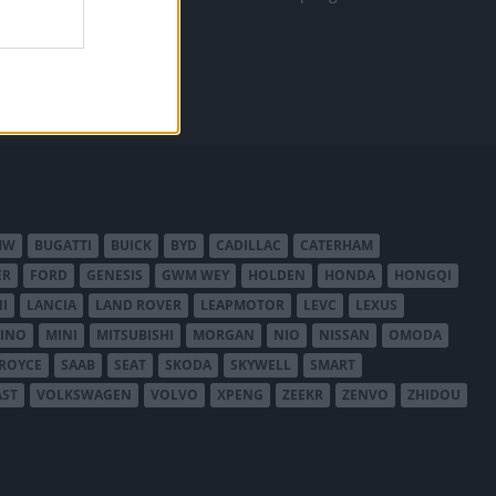
MW
BUGATTI
BUICK
BYD
CADILLAC
CATERHAM
ER
FORD
GENESIS
GWM WEY
HOLDEN
HONDA
HONGQI
I
LANCIA
LAND ROVER
LEAPMOTOR
LEVC
LEXUS
INO
MINI
MITSUBISHI
MORGAN
NIO
NISSAN
OMODA
-ROYCE
SAAB
SEAT
SKODA
SKYWELL
SMART
AST
VOLKSWAGEN
VOLVO
XPENG
ZEEKR
ZENVO
ZHIDOU