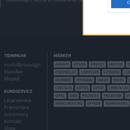
bZ4X Touring.
TIDNINGAR
MÄRKEN
Husbil&Husvagn
AIWAYS
DENZA
FIREFLY
JAECOO
Klassiker
CHEVROLET
CHRYSLER
CITROËN
CU
Moped
HUMMER
HYUNDAI
INEOS
ISUZU
LINCOLN
LOTUS
LUCID
LYNK & CO
KUNDSERVICE
OPEL
ORA
PEUGEOT
POLESTAR
P
Läsarservice
SONO MOTORS
SPYKER
SSANGYONG
Prenumera
Annonsera
Kontakt
Shop