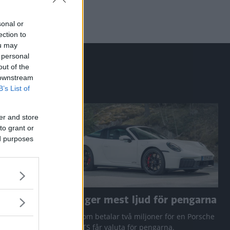
sonal or
ection to
ou may
 personal
out of the
 downstream
B’s List of
er and store
to grant or
ed purposes
a RAV4
Den ger mest ljud för pengarna
 Q3 och
Den som betalar två miljoner för en Porsche
911 GTS får valuta för pengarna.