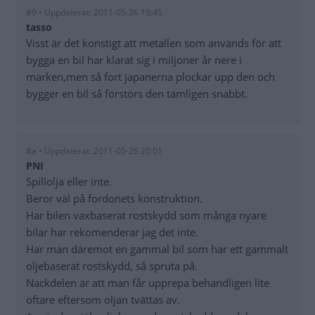
#9 • Uppdaterat: 2011-05-26 19:45
tasso
Visst är det konstigt att metallen som används för att
bygga en bil har klarat sig i miljoner år nere i
marken,men så fort japanerna plockar upp den och
bygger en bil så förstörs den tämligen snabbt.
#a • Uppdaterat: 2011-05-26 20:01
PNI
Spillolja eller inte.
Beror väl på fordonets konstruktion.
Har bilen vaxbaserat rostskydd som många nyare
bilar har rekomenderar jag det inte.
Har man däremot en gammal bil som har ett gammalt
oljebaserat rostskydd, så spruta på.
Nackdelen är att man får upprepa behandligen lite
oftare eftersom oljan tvättas av.