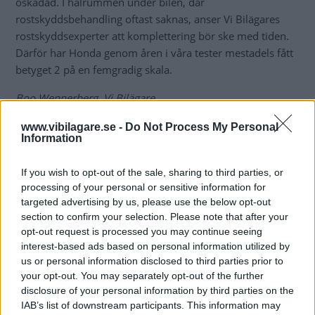
oskadad. I hålrummen under bilen, där
rostskyddsbehandling oftast saknas, anser Vi Bilägares
rostskyddsexperter att komplettering bör ske med tiden.
Därför har Honda genom åren i våra tester mestadels fått
betyget 2 på en femgradig skala.
Boo Wennerberg, Vi Bilägare
Diskutera:
Hur skulle du svara på frågan?
www.vibilagare.se -
Do Not Process My Personal
Information
If you wish to opt-out of the sale, sharing to third parties, or
MISSA INTE KOMMANDE ARTIKLAR OM
processing of your personal or sensitive information for
HONDA ACCORD
targeted advertising by us, please use the below opt-out
section to confirm your selection. Please note that after your
Få vårt nyhetsbrev utan kostnad
opt-out request is processed you may continue seeing
interest-based ads based on personal information utilized by
us or personal information disclosed to third parties prior to
your opt-out. You may separately opt-out of the further
disclosure of your personal information by third parties on the
IAB’s list of downstream participants. This information may