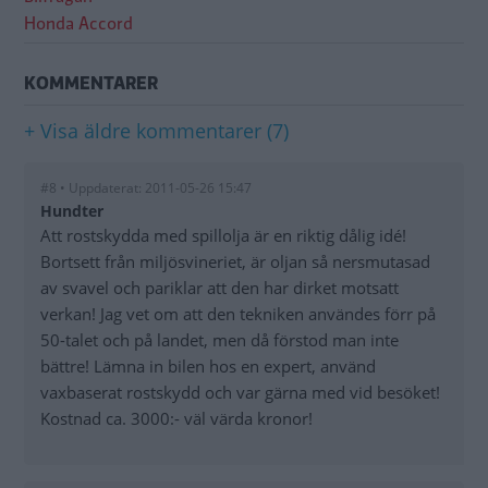
Honda Accord
KOMMENTARER
+ Visa äldre kommentarer (7)
#8 • Uppdaterat: 2011-05-26 15:47
Hundter
Att rostskydda med spillolja är en riktig dålig idé!
Bortsett från miljösvineriet, är oljan så nersmutasad
av svavel och pariklar att den har dirket motsatt
verkan! Jag vet om att den tekniken användes förr på
50-talet och på landet, men då förstod man inte
bättre! Lämna in bilen hos en expert, använd
vaxbaserat rostskydd och var gärna med vid besöket!
Kostnad ca. 3000:- väl värda kronor!