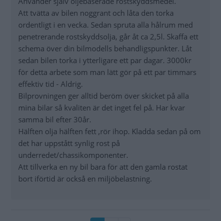
Använder själv oljebaserade rostskyddsmedel.
Att tvätta av bilen noggrant och låta den torka
ordentligt i en vecka. Sedan spruta alla hålrum med
penetrerande rostskyddsolja, går åt ca 2,5l. Skaffa ett
schema över din bilmodells behandligspunkter. Låt
sedan bilen torka i ytterligare ett par dagar. 3000kr
för detta arbete som man lätt gör på ett par timmars
effektiv tid - Aldrig.
Bilprovningen ger alltid beröm över skicket på alla
mina bilar så kvaliten är det inget fel på. Har kvar
samma bil efter 30år.
Hälften olja hälften fett ,rör ihop. Kladda sedan på om
det har uppstått synlig rost på
underredet/chassikomponenter.
Att tillverka en ny bil bara för att den gamla rostat
bort iförtid är också en miljöbelastning.