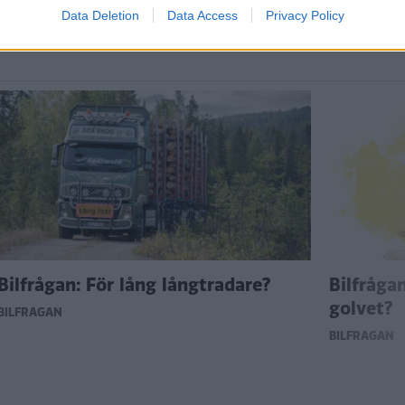
Data Deletion
Data Access
Privacy Policy
Bilfrågan: För lång långtradare?
Bilfråga
golvet?
BILFRÅGAN
BILFRÅGAN