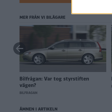
MER FRÅN VI BILÄGARE
Bilfrågan: Var tog styrstiften
vägen?
BILFRÅGAN
ÄMNEN I ARTIKELN