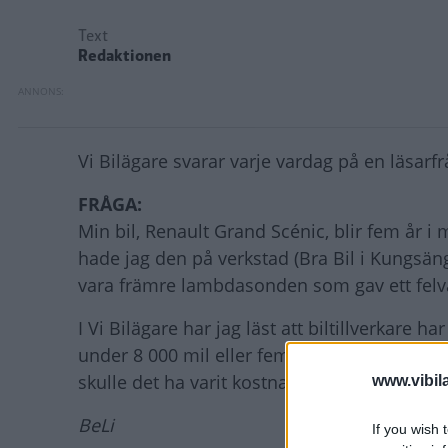
Text
Redaktionen
Vi Bilägare svarar varje vardag på en läsarfrå
FRÅGA:
Min bil, Renault Grand Scénic, blir fem år i
hade jag den på verkstad (Bra Bil i Kungsän
vara främre lambdasonden som gav ett felvä
I Vi Bilägare har jag läst att biltillverkare 
under 8 000 mil eller fem år. Frågan jag har 
skulle det ha varit kostnadsfritt för min del?
www.vibil
BeLi
If you wish 