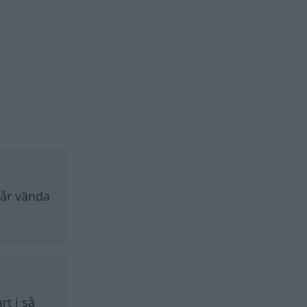
får vända
rt i så