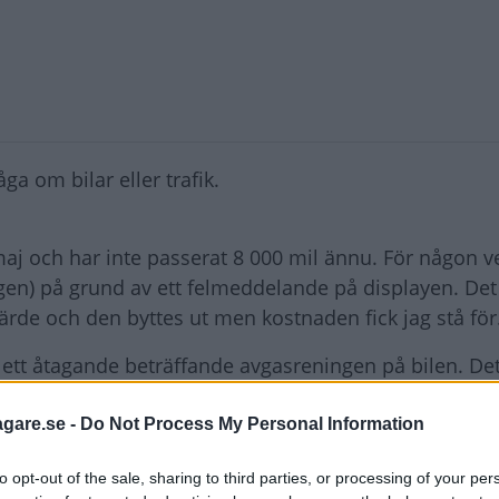
ga om bilar eller trafik.
 maj och har inte passerat 8 000 mil ännu. För någon 
gen) på grund av ett felmeddelande på displayen. Det
rde och den byttes ut men kostnaden fick jag stå för
har ett åtagande beträffande avgasreningen på bilen. Det
är ifall det bytet ryms inom lagkravet för avgasrening o
agare.se -
Do Not Process My Personal Information
to opt-out of the sale, sharing to third parties, or processing of your per