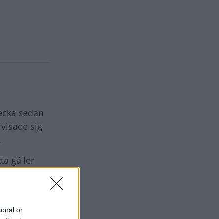
vecka sedan
 visade sig
.
ta gäller
ch i så fall
sonal or