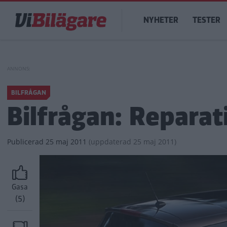
Hoppa
Main
till
NYHETER
TESTER
navigation
huvudinnehåll
BILFRÅGAN
Bilfrågan: Reparat
Publicerad
25 maj 2011
(
uppdaterad
25 maj 2011)
Gasa
(5)