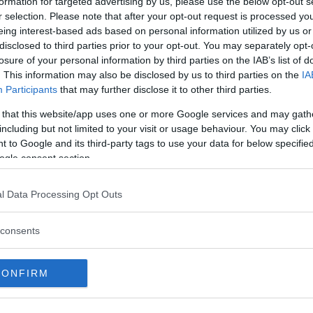
formation for targeted advertising by us, please use the below opt-out s
r selection. Please note that after your opt-out request is processed y
eing interest-based ads based on personal information utilized by us or
all. Mycket riktigt så går det här på emissionsgaranti
disclosed to third parties prior to your opt-out. You may separately opt-
losure of your personal information by third parties on the IAB’s list of
. This information may also be disclosed by us to third parties on the
IA
taden tar hänsyn till importörens garantiåtaganden.
Participants
that may further disclose it to other third parties.
 that this website/app uses one or more Google services and may gath
including but not limited to your visit or usage behaviour. You may click 
 to Google and its third-party tags to use your data for below specifi
ogle consent section.
l Data Processing Opt Outs
AULT GRAND SCÉNIC
consents
CONFIRM
ftspolicy.