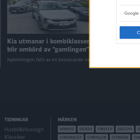
Google 
Kia utmanar i kombiklassen –
”God chans
blir omkörd av ”gamlingen”
Utbudet av te
krympt men fy
Nykomlingen fälls av en besvärande nackdel.
bZ4X Touring.
TIDNINGAR
MÄRKEN
Husbil&Husvagn
AIWAYS
DENZA
FIREFLY
JAECOO
Klassiker
CHEVROLET
CHRYSLER
CITROËN
CU