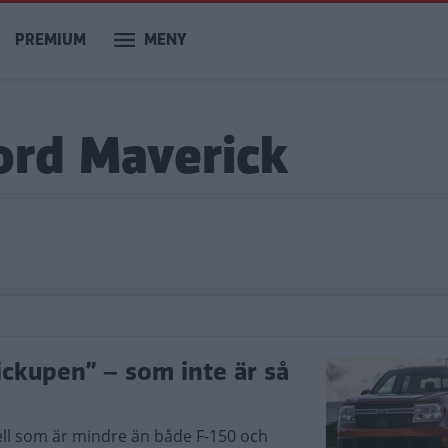
PREMIUM
MENY
ord Maverick
ckupen” – som inte är så
ll som är mindre än både F-150 och