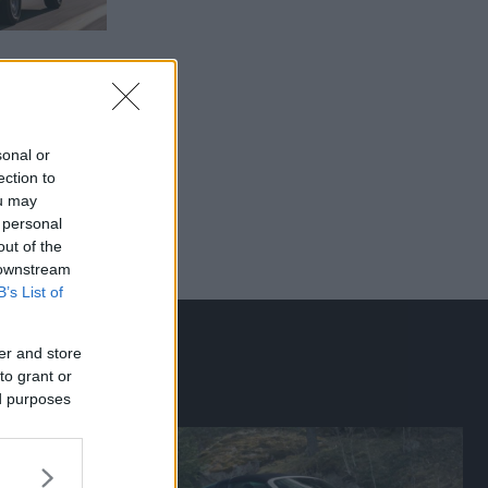
sonal or
ection to
ou may
 personal
out of the
 downstream
B’s List of
er and store
to grant or
ed purposes