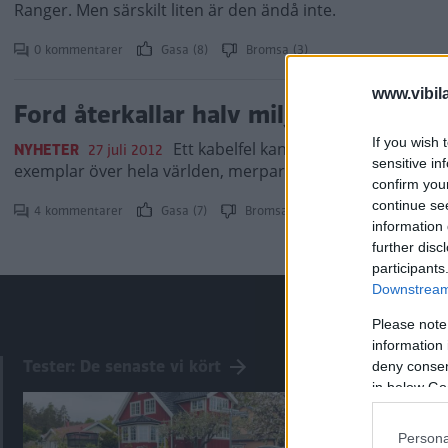
Ranger. Men särskilt liten är den ändå inte.
0 kommentarer
Gasa (8)
Bromsa (3)
www.vibil
Ford återkallar halv miljon bilar
If you wish 
Ett kabelfel kan få Ford Escape att s
NYHETER
27 juli 2012
sensitive in
exemplar över hela världen, merparten i USA.
confirm you
continue se
4 kommentarer
Gasa (7)
Bromsa (6)
information 
further disc
participants
Downstream 
Please note
information 
Tester: De senaste vi kört
deny consent
in below Go
Persona