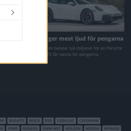
a RAV4
Den ger mest ljud för pengarna
 Q3 och
Den som betalar två miljoner för en Porsche
911 GTS får valuta för pengarna.
MW
BUGATTI
BUICK
BYD
CADILLAC
CATERHAM
ER
FORD
GENESIS
GWM WEY
HOLDEN
HONDA
HONGQI