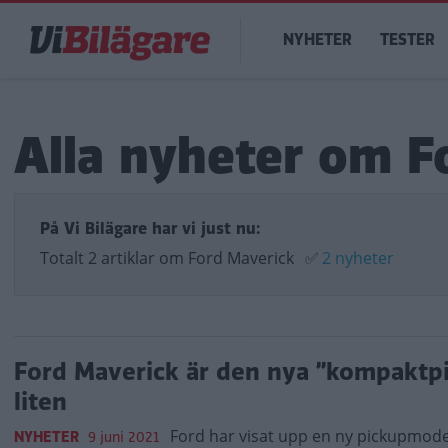
Hoppa
Main
till
NYHETER
TESTER
navigation
huvudinnehåll
Alla nyheter om F
På Vi Bilägare har vi just nu:
Totalt 2 artiklar om Ford Maverick
✅
2 nyheter
Ford Maverick är den nya ”kompaktpi
liten
Ford har visat upp en ny pickupmode
NYHETER
9 juni 2021