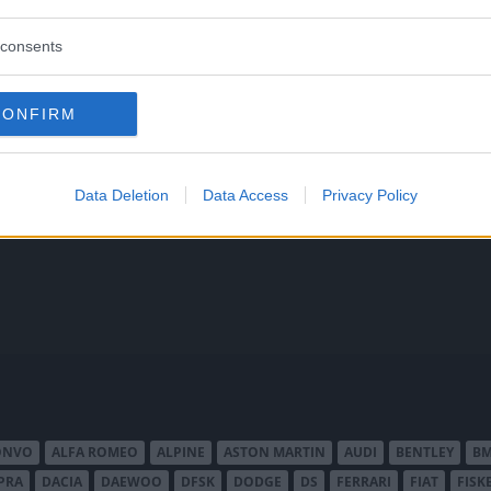
consents
CONFIRM
 att bli ny favorit”
Så står sig nya Toyot
rrängdugliga kombibilar har
Vi ställe nykomlingen mot Audi
Data Deletion
Data Access
Privacy Policy
lls nu på av eldrivna Toyota
Mazda CX-5.
 Vi provkör.
ONVO
ALFA ROMEO
ALPINE
ASTON MARTIN
AUDI
BENTLEY
B
PRA
DACIA
DAEWOO
DFSK
DODGE
DS
FERRARI
FIAT
FISK