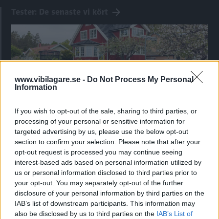
Tester: De senaste vi kört
www.vibilagare.se -
Do Not Process My Personal
Information
If you wish to opt-out of the sale, sharing to third parties, or
processing of your personal or sensitive information for
targeted advertising by us, please use the below opt-out
Kia utmanar i kombiklassen – blir omkörd
section to confirm your selection. Please note that after your
opt-out request is processed you may continue seeing
av ”gamlingen”
interest-based ads based on personal information utilized by
Nykomlingen fälls av en besvärande nackdel.
us or personal information disclosed to third parties prior to
your opt-out. You may separately opt-out of the further
disclosure of your personal information by third parties on the
IAB’s list of downstream participants. This information may
also be disclosed by us to third parties on the
IAB’s List of