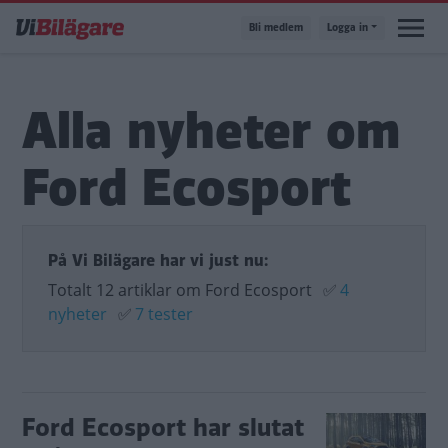
Hoppa
Bli medlem
Logga in
till
huvudinnehåll
Alla nyheter om
Ford Ecosport
På Vi Bilägare har vi just nu:
Totalt 12 artiklar om Ford Ecosport
✅
4
nyheter
✅
7 tester
Ford Ecosport har slutat