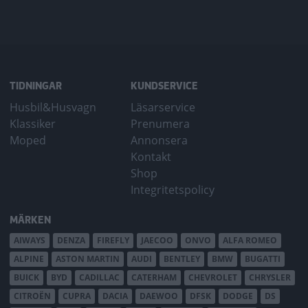
TIDNINGAR
KUNDSERVICE
Husbil&Husvagn
Läsarservice
Klassiker
Prenumera
Moped
Annonsera
Kontakt
Shop
Integritetspolicy
MÄRKEN
AIWAYS
DENZA
FIREFLY
JAECOO
ONVO
ALFA ROMEO
ALPINE
ASTON MARTIN
AUDI
BENTLEY
BMW
BUGATTI
BUICK
BYD
CADILLAC
CATERHAM
CHEVROLET
CHRYSLER
CITROËN
CUPRA
DACIA
DAEWOO
DFSK
DODGE
DS