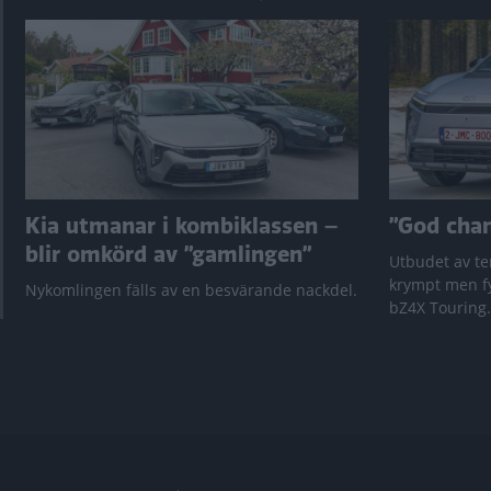
Kia utmanar i kombiklassen –
”God chans
blir omkörd av ”gamlingen”
Utbudet av te
krympt men fy
Nykomlingen fälls av en besvärande nackdel.
bZ4X Touring.