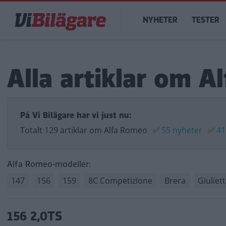
Hoppa
Main
till
NYHETER
TESTER
navigation
huvudinnehåll
Alla artiklar om A
På Vi Bilägare har vi just nu:
Totalt 129 artiklar om Alfa Romeo
✅
55 nyheter
✅
41
Alfa Romeo-modeller:
147
156
159
8C Competizione
Brera
Giuliet
156 2,0TS