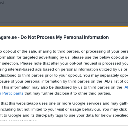
st.
agare.se -
Do Not Process My Personal Information
to opt-out of the sale, sharing to third parties, or processing of your per
formation for targeted advertising by us, please use the below opt-out s
r selection. Please note that after your opt-out request is processed y
eing interest-based ads based on personal information utilized by us or
disclosed to third parties prior to your opt-out. You may separately opt-
losure of your personal information by third parties on the IAB’s list of
bilägandet som Alfa Romeo siktar in sig på. Så har det alltid 
. This information may also be disclosed by us to third parties on the
IA
igare bil finns inte. Det beror på ett väl avstämt chassi bygg
Participants
that may further disclose it to other third parties.
len trots allt måste ha fjädring och luft i däcken.
 that this website/app uses one or more Google services and may gath
including but not limited to your visit or usage behaviour. You may click 
 to Google and its third-party tags to use your data for below specifi
ogle consent section.