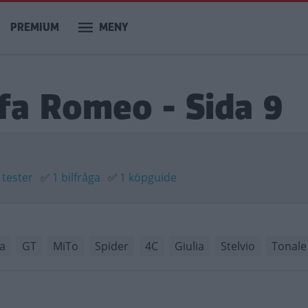
PREMIUM
MENY
lfa Romeo - Sida 9
 tester
✅
1 bilfråga
✅
1 köpguide
ta
GT
MiTo
Spider
4C
Giulia
Stelvio
Tonale