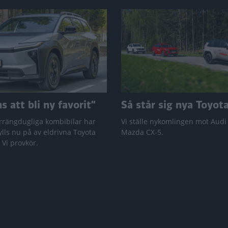
 att bli ny favorit”
Så står sig nya Toyot
rrängdugliga kombibilar har
Vi ställe nykomlingen mot Audi
lls nu på av eldrivna Toyota
Mazda CX-5.
 Vi provkör.