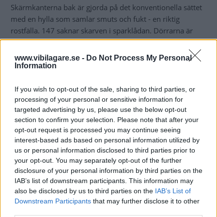
Skärmkanterna bak är gjorda på det konventionella sättet
med en hylla som samlar smuts och fukt - en riktig
rostfälla. 147 saknar skarven i sparklådan. Dörrarna är
limmade endast i nederkant. Det finns inget rostskydd i
dörrarna. Balkarna är också utan rostskydd. När vi tog loss
www.vibilagare.se -
Do Not Process My Personal
en av pluggarna droppade fukt ut. Det bildas ett slutet rum
Information
där kondens orsakar problem med tiden. Undersidan har
en tunn plastfilm som slitskydd i ytterkanterna. Det är den
If you wish to opt-out of the sale, sharing to third parties, or
processing of your personal or sensitive information for
enda sprutning som skett. Plasttank ger också ett plus.
targeted advertising by us, please use the below opt-out
Inne i den bakre balken vid infästningen av bakvagnen
section to confirm your selection. Please note that after your
finns redan tendens till rostangrepp.
opt-out request is processed you may continue seeing
interest-based ads based on personal information utilized by
Rostskyddsgaranti: 8 år.
us or personal information disclosed to third parties prior to
your opt-out. You may separately opt-out of the further
disclosure of your personal information by third parties on the
IAB’s list of downstream participants. This information may
also be disclosed by us to third parties on the
IAB’s List of
Downstream Participants
that may further disclose it to other
third parties.