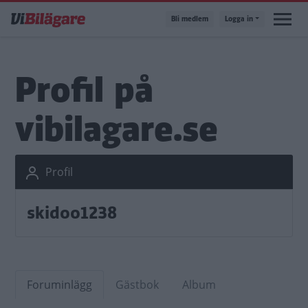
Hoppa
Bli medlem
Logga in
till
huvudinnehåll
Profil på
vibilagare.se
Profil
skidoo1238
Foruminlägg
Gästbok
Album