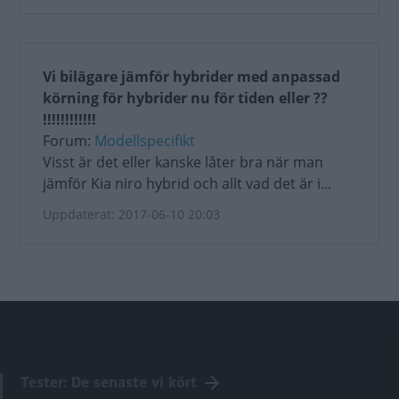
Vi bilägare jämför hybrider med anpassad
körning för hybrider nu för tiden eller ??
!!!!!!!!!!!!
Forum:
Modellspecifikt
Visst är det eller kanske låter bra när man
jämför Kia niro hybrid och allt vad det är i...
Uppdaterat: 2017-06-10 20:03
Tester: De senaste vi kört