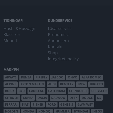
TIDNINGAR
KUNDSERVICE
Husbil&Husvagn
Läsarservice
Klassiker
Prenumera
Moped
Annonsera
Kontakt
Shop
Integritetspolicy
MÄRKEN
AIWAYS
DENZA
FIREFLY
JAECOO
ONVO
ALFA ROMEO
ALPINE
ASTON MARTIN
AUDI
BENTLEY
BMW
BUGATTI
BUICK
BYD
CADILLAC
CATERHAM
CHEVROLET
CHRYSLER
CITROËN
CUPRA
DACIA
DAEWOO
DFSK
DODGE
DS
FERRARI
FIAT
FISKER
FORD
GENESIS
GWM WEY
HOLDEN
HONDA
HONGQI
HUMMER
HYUNDAI
INEOS