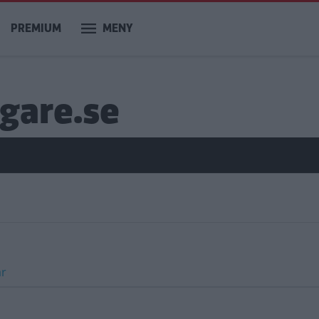
PREMIUM
MENY
agare.se
ar