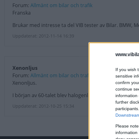
Forum:
Allmänt om bilar och trafik
Franska
Brukar med intresse ta del VIB tester av Bilar. BMW, M
Uppdaterat: 2012-11-14 16:39
www.vibil
Xenonljus
If you wish 
Forum:
Allmänt om bilar och trafik
sensitive in
Xenonljus.
confirm you
continue se
I början av 60-talet blev halogenlampor i huvudstrålkast
information 
further disc
Uppdaterat: 2012-10-25 15:34
participants
Downstream 
Please note
information 
deny consent