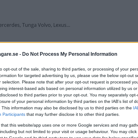
ercerdes, Tunga Volvo, Lexus...
agare.se -
Do Not Process My Personal Information
to opt-out of the sale, sharing to third parties, or processing of your per
formation for targeted advertising by us, please use the below opt-out s
r selection. Please note that after your opt-out request is processed y
eing interest-based ads based on personal information utilized by us or
are allt vanligare,...
disclosed to third parties prior to your opt-out. You may separately opt-
losure of your personal information by third parties on the IAB’s list of
. This information may also be disclosed by us to third parties on the
IA
Participants
that may further disclose it to other third parties.
 that this website/app uses one or more Google services and may gath
including but not limited to your visit or usage behaviour. You may click 
 to Google and its third-party tags to use your data for below specifi