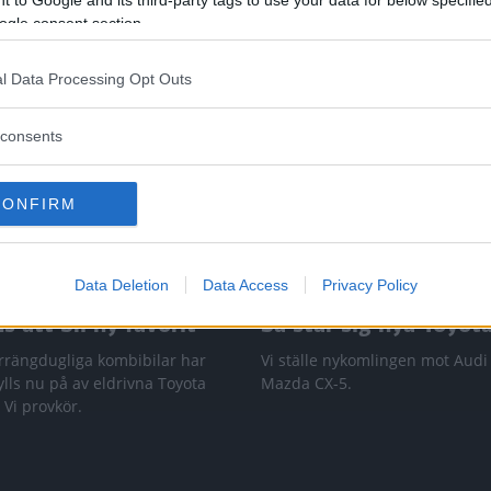
ogle consent section.
l Data Processing Opt Outs
consents
CONFIRM
Data Deletion
Data Access
Privacy Policy
 att bli ny favorit”
Så står sig nya Toyot
rrängdugliga kombibilar har
Vi ställe nykomlingen mot Audi
lls nu på av eldrivna Toyota
Mazda CX-5.
 Vi provkör.