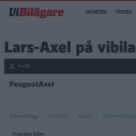
Hoppa
Main
till
NYHETER
TESTER
navigation
huvudinnehåll
Lars-Axel på vibil
Profil
PeugeotAxel
Foruminlägg
Gästbok
Album
Felanmälning
Franska bilar