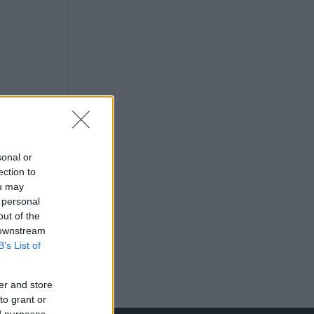
sonal or
ection to
ou may
 personal
out of the
 downstream
B’s List of
er and store
to grant or
ed purposes