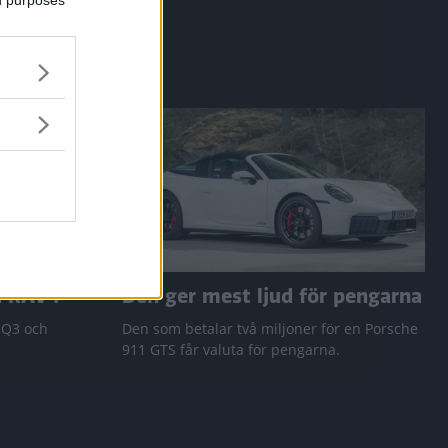
a RAV4
Den ger mest ljud för pengarna
 Q3 och
Den som betalar två miljoner för en Porsche
911 GTS får valuta för pengarna.