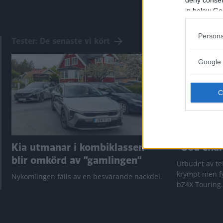
in below Go
Persona
Tester: De senaste vi kört
Google 
Kia utmanar i kombiklassen –
”God chans
blir omkörd av ”gamlingen”
Utbudet av te
krympt men fy
Nykomlingen fälls av en besvärande nackdel.
bZ4X Touring.