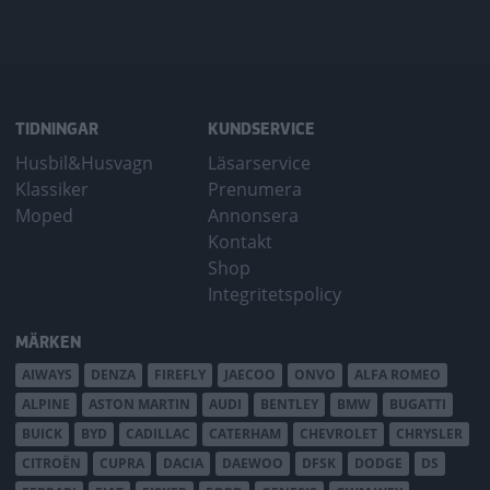
TIDNINGAR
KUNDSERVICE
Husbil&Husvagn
Läsarservice
Klassiker
Prenumera
Moped
Annonsera
Kontakt
Shop
Integritetspolicy
MÄRKEN
AIWAYS
DENZA
FIREFLY
JAECOO
ONVO
ALFA ROMEO
ALPINE
ASTON MARTIN
AUDI
BENTLEY
BMW
BUGATTI
BUICK
BYD
CADILLAC
CATERHAM
CHEVROLET
CHRYSLER
CITROËN
CUPRA
DACIA
DAEWOO
DFSK
DODGE
DS