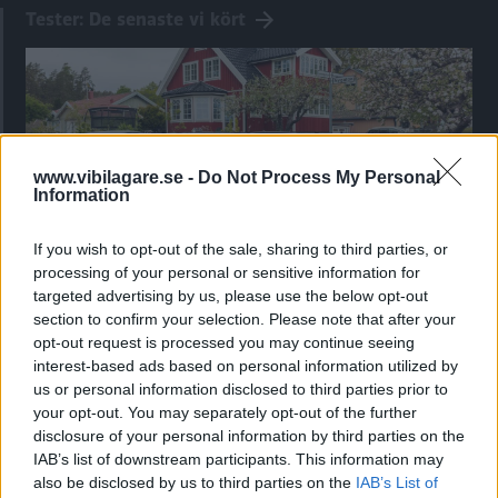
Tester: De senaste vi kört
www.vibilagare.se -
Do Not Process My Personal
Information
If you wish to opt-out of the sale, sharing to third parties, or
processing of your personal or sensitive information for
targeted advertising by us, please use the below opt-out
Kia utmanar i kombiklassen – blir omkörd
section to confirm your selection. Please note that after your
av ”gamlingen”
opt-out request is processed you may continue seeing
interest-based ads based on personal information utilized by
Nykomlingen fälls av en besvärande nackdel.
us or personal information disclosed to third parties prior to
your opt-out. You may separately opt-out of the further
disclosure of your personal information by third parties on the
IAB’s list of downstream participants. This information may
also be disclosed by us to third parties on the
IAB’s List of