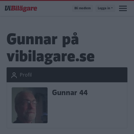
Hoppa
Bli medlem
Logga in
till
huvudinnehåll
Gunnar på
vibilagare.se
Profil
Gunnar 44