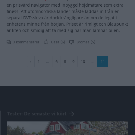
en prisvärd navigator med inbyggd höjdmätare som extra
finess. Att utomnordiska länder måste laddas in från en
separat DVD-skiva är dock krångligare än om de legat i
enhetens minne från början. Priset är rimligt och Blaupunkt
är liten och smidig att ta med sig när man lämnar bilen.
0 kommentarer
Gasa (6)
Bromsa (5)
Paginering
Föregående
‹
Sida
1
…
Sida
6
Sida
8
Sida
9
Sida
10
…
Nuvarande
11
sida
sida
Tester: De senaste vi kört