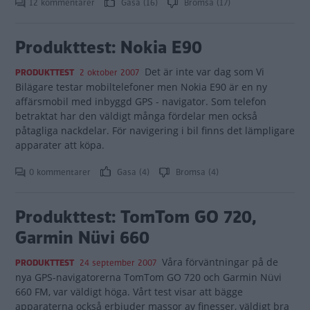
12 kommentarer
Gasa (16)
Bromsa (17)
Produkttest: Nokia E90
Det är inte var dag som Vi
PRODUKTTEST
2 oktober 2007
Bilägare testar mobiltelefoner men Nokia E90 är en ny
affärsmobil med inbyggd GPS - navigator. Som telefon
betraktat har den väldigt många fördelar men också
påtagliga nackdelar. För navigering i bil finns det lämpligare
apparater att köpa.
0 kommentarer
Gasa (4)
Bromsa (4)
Produkttest: TomTom GO 720,
Garmin Nüvi 660
Våra förväntningar på de
PRODUKTTEST
24 september 2007
nya GPS-navigatorerna TomTom GO 720 och Garmin Nüvi
660 FM, var väldigt höga. Vårt test visar att bägge
apparaterna också erbjuder massor av finesser, väldigt bra