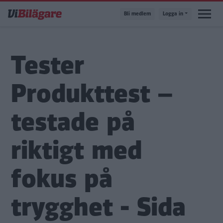
Hoppa
Bli medlem
Logga in
till
huvudinnehåll
Tester
Produkttest –
testade på
riktigt med
fokus på
trygghet - Sida