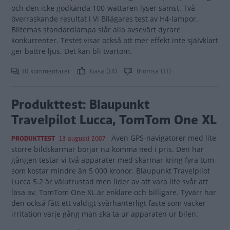
och den icke godkända 100-wattaren lyser sämst. Två
överraskande resultat i Vi Bilägares test av H4-lampor.
Biltemas standardlampa slår alla avsevärt dyrare
konkurrenter. Testet visar också att mer effekt inte självklart
ger bättre ljus. Det kan bli tvärtom.
10 kommentarer
Gasa (14)
Bromsa (11)
Produkttest: Blaupunkt
Travelpilot Lucca, TomTom One XL
Även GPS-navigatorer med lite
PRODUKTTEST
13 augusti 2007
större bildskärmar börjar nu komma ned i pris. Den här
gången testar vi två apparater med skärmar kring fyra tum
som kostar mindre än 5 000 kronor. Blaupunkt Travelpilot
Lucca 5.2 är välutrustad men lider av att vara lite svår att
läsa av. TomTom One XL är enklare och billigare. Tyvärr har
den också fått ett väldigt svårhanterligt fäste som väcker
irritation varje gång man ska ta ur apparaten ur bilen.