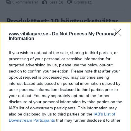
0 kommentarer
Gasa (3)
Bromsa (2)
Produkttest: 10 högtryckstvättar
Nu är det högsäsong för
PRODUKTTEST
6 augusti 2007
www.vibilagare.se -
Do Not Process My Personal
högtryckstvättar, roliga och nyttiga maskiner för rengöring
Information
av bilen, båten, trädgårdsmöbler, altaner med mera. Vi
Bilägare har provat tio aktuella högtryckstvättar från fem
If you wish to opt-out of the sale, sharing to third parties, or
leverantörer.
processing of your personal or sensitive information for
targeted advertising by us, please use the below opt-out
0 kommentarer
Gasa (2)
Bromsa (2)
section to confirm your selection. Please note that after your
opt-out request is processed you may continue seeing
interest-based ads based on personal information utilized by
Produkttest: Magellan RoadMate
us or personal information disclosed to third parties prior to
2200T
your opt-out. You may separately opt-out of the further
disclosure of your personal information by third parties on the
Magellans nya bilnavigator
PRODUKTTEST
16 maj 2007
IAB’s list of downstream participants. This information may
Roadmate 2200T har möjlighet att växa med uppgiften. Med
also be disclosed by us to third parties on the
IAB’s List of
kompletteringar kan den också användas i båten eller på
Downstream Participants
that may further disclose it to other
skogspromenaden. Som bilnavigator fungerar den mycket
third parties.
bra men fullt utrustad blir priset högt.