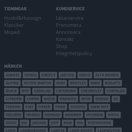
TIDNINGAR
KUNDSERVICE
Husbil&Husvagn
Läsarservice
Klassiker
Prenumera
Moped
Annonsera
Kontakt
Shop
Integritetspolicy
MÄRKEN
AIWAYS
DENZA
FIREFLY
JAECOO
ONVO
ALFA ROMEO
ALPINE
ASTON MARTIN
AUDI
BENTLEY
BMW
BUGATTI
BUICK
BYD
CADILLAC
CATERHAM
CHEVROLET
CHRYSLER
CITROËN
CUPRA
DACIA
DAEWOO
DFSK
DODGE
DS
FERRARI
FIAT
FISKER
FORD
GENESIS
GWM WEY
HOLDEN
HONDA
HONGQI
HUMMER
HYUNDAI
INEOS
ISUZU
JAC
JAGUAR
JEEP
KGM
KIA
KOENIGSEGG
LADA
LAMBORGHINI
LANCIA
LAND ROVER
LEAPMOTOR