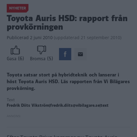
NYHETER
Toyota Auris HSD: rapport från
provkörningen
Publicerad
2 juni 2010
(
uppdaterad
21 september 2010)
(6)
(5)
Gasa
Bromsa
Toyota satsar stort på hybridteknik och lanserar i
höst Toyota Auris HSD. Läs rapporten från Vi Bilägares
provkörning.
Text
Fredrik Diits Vikström|fredrik.diits@vibilagare.se|text