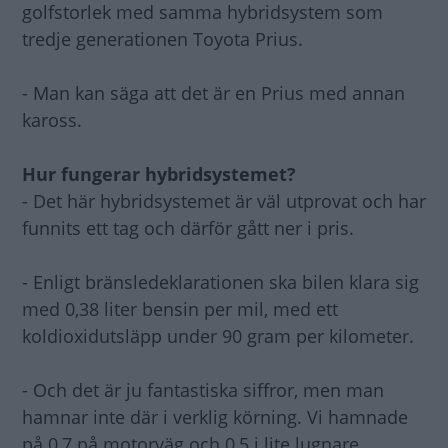
golfstorlek med samma hybridsystem som
tredje generationen Toyota Prius.
- Man kan säga att det är en Prius med annan
kaross.
Hur fungerar hybridsystemet?
- Det här hybridsystemet är väl utprovat och har
funnits ett tag och därför gått ner i pris.
- Enligt bränsledeklarationen ska bilen klara sig
med 0,38 liter bensin per mil, med ett
koldioxidutsläpp under 90 gram per kilometer.
- Och det är ju fantastiska siffror, men man
hamnar inte där i verklig körning. Vi hamnade
på 0,7 på motorväg och 0,5 i lite lugnare