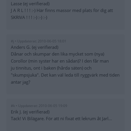
Lasse (ej verifierad)
J A R L ! ! ! :-) Här finns massor med plats för dig att
SKRIVA ! ! ! :-) :-) :-)
#j • Uppdaterat: 2010-06-05 18:01
Anders G. (ej verifierad)
Dånar och skumpar den lika mycket som (nya)
Corollor (min syster har en sådan)? I den får man
ju tinnitus, ont i baken (hårda säten) och
"skumpsjuka". Det kan väl leda till ryggvärk med tiden
antar jag?
#k • Uppdaterat: 2010-06-05 19:09
Erik J. (ej verifierad)
Tack! Vi Bilägare. För att ni fixat ett lekrum åt Jarl...