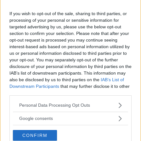
Hur ser det ut med dieselhybrider?
If you wish to opt-out of the sale, sharing to third parties, or
- Toyota menar att man inte utvecklar en
processing of your personal or sensitive information for
dieselhybrid på grund av komfortskäl eftersom
targeted advertising by us, please use the below opt-out
section to confirm your selection. Please note that after your
motorn ofta startar och stängs av, till exempel
opt-out request is processed you may continue seeing
när bilen rullar nedför en backe.
interest-based ads based on personal information utilized by
us or personal information disclosed to third parties prior to
your opt-out. You may separately opt-out of the further
Kan Toyota Auris hybrid upprepa Toyota
disclosure of your personal information by third parties on the
Prius framgång?
IAB’s list of downstream participants. This information may
- Nej, eftersom det inte finns någon kombi.
also be disclosed by us to third parties on the
IAB’s List of
Downstream Participants
that may further disclose it to other
third parties.
- Vid lansering kommer det bara att finnas en
halvkombi. De skulle behöva en kombi i ett så
Please note that this website/app uses one or more Google
Personal Data Processing Opt Outs
services and may gather and store information including but
extremt kombiland som Sverige.
not limited to your visit or usage behaviour. You may click to
Google consents
grant or deny consent to Google and its third-party tags to
- Men den kommer först 2012 i samband med
use your data for below specified purposes in below Google
CONFIRM
consent section.
en ny facelift.