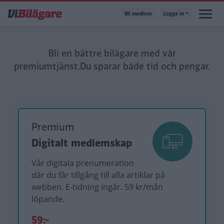
Hoppa
Bli medlem
Logga in
till
huvudinnehåll
Bli en bättre bilägare med vår
premiumtjänst.
Du sparar både tid och pengar.
Premium
Digitalt medlemskap
Vår digitala prenumeration
där du får tillgång till alla artiklar på
webben. E-tidning ingår. 59 kr/mån
löpande.
59:-