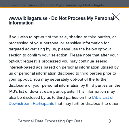
Genom att klicka på "Fortsätt" godkänner jag
OK-Förlagets
prenumerationsvillkor
och bekräftar att jag tagit del av
OK-Förlagets
integritetspolicy
.
www.vibilagare.se -
Do Not Process My Personal
Information
If you wish to opt-out of the sale, sharing to third parties, or
processing of your personal or sensitive information for
Är du redan prenumerant på vår papperstidning?
targeted advertising by us, please use the below opt-out
Aktivera din digitala prenumeration utan kostnad här.
section to confirm your selection. Please note that after your
opt-out request is processed you may continue seeing
interest-based ads based on personal information utilized by
us or personal information disclosed to third parties prior to
your opt-out. You may separately opt-out of the further
disclosure of your personal information by third parties on the
IAB’s list of downstream participants. This information may
also be disclosed by us to third parties on the
IAB’s List of
Downstream Participants
that may further disclose it to other
third parties.
Please note that this website/app uses one or more Google
Personal Data Processing Opt Outs
services and may gather and store information including but