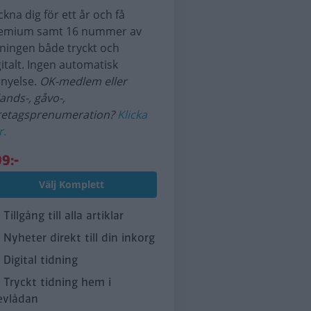
ckna dig för ett år och få
emium samt 16 nummer av
dningen både tryckt och
gitalt. Ingen automatisk
rnyelse.
OK-medlem eller
lands-, gåvo-,
retagsprenumeration?
Klicka
r.
9:-
Välj Komplett
Tillgång till alla artiklar
Nyheter direkt till din inkorg
Digital tidning
Tryckt tidning hem i
evlådan