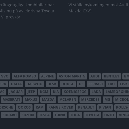
rrängdugliga kombibilar har
Vi ställe nykomlingen mot Audi
lls nu på av eldrivna Toyota
Mazda CX-5.
 Vi provkör.
ONVO
ALFA ROMEO
ALPINE
ASTON MARTIN
AUDI
BENTLEY
B
PRA
DACIA
DAEWOO
DFSK
DODGE
DS
FERRARI
FIAT
FISK
JAC
JAGUAR
JEEP
KGM
KIA
KOENIGSEGG
LADA
LAMBORGHIN
MASERATI
MAXUS
MAZDA
MCLAREN
MERCEDES
MG
MICROL
ORSCHE
QOROS
RAM
RANGE ROVER
RENAULT
RIVIAN
ROLLS
SUBARU
SUZUKI
TESLA
THINK
TOGG
TOYOTA
UNITI
VINF