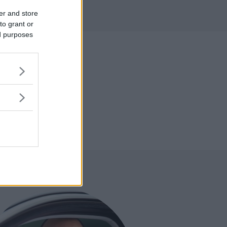
r
er and store
to grant or
ed purposes