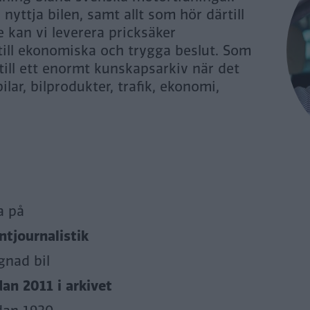
yttja bilen, samt allt som hör därtill
 kan vi leverera pricksäker
 till ekonomiska och trygga beslut. Som
 till ett enormt kunskapsarkiv när det
ilar, bilprodukter, trafik, ekonomi,
a på
tjournalistik
gnad bil
dan 2011 i arkivet