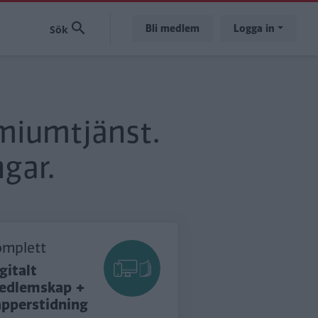
Bli medlem
Logga in
emiumtjänst.
gar.
omplett
gitalt
edlemskap +
apperstidning