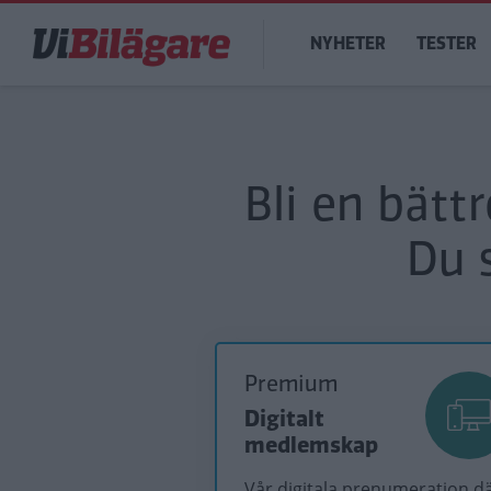
Hoppa
Main
till
NYHETER
TESTER
navigation
huvudinnehåll
Bli en bätt
Du 
Premium
Digitalt
medlemskap
Vår digitala prenumeration d