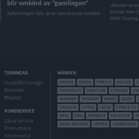
blir omkörd av ”gamlingen”
Utbudet av te
krympt men fy
Nykomlingen fälls av en besvärande nackdel.
bZ4X Touring.
TIDNINGAR
MÄRKEN
Husbil&Husvagn
AIWAYS
DENZA
FIREFLY
JAECOO
Klassiker
CHEVROLET
CHRYSLER
CITROËN
CU
Moped
HUMMER
HYUNDAI
INEOS
ISUZU
LINCOLN
LOTUS
LUCID
LYNK & CO
KUNDSERVICE
OPEL
ORA
PEUGEOT
POLESTAR
P
Läsarservice
SONO MOTORS
SPYKER
SSANGYONG
Prenumera
Annonsera