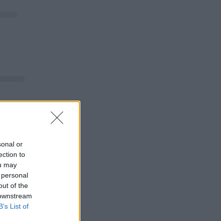
sonal or
ection to
ou may
 personal
out of the
 downstream
B’s List of