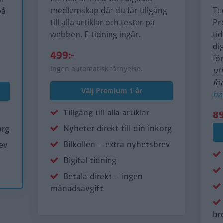
medlemskap där du får tillgång
Te
på
till alla artiklar och tester på
Pr
webben. E-tidning ingår.
ti
di
499:-
fö
Ingen automatisk förnyelse.
ut
fö
Välj Premium 1 år
hä
Tillgång till alla artiklar
89
Nyheter direkt till din inkorg
org
Bilkollen – extra nyhetsbrev
rev
Digital tidning
Betala direkt – ingen
månadsavgift
br