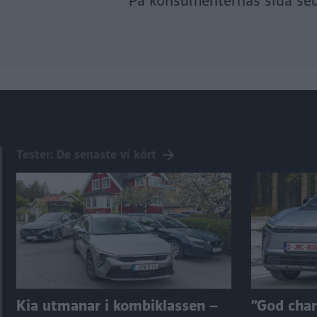
På konsumenternas sida se
Tester: De senaste vi kört
Kia utmanar i kombiklassen –
”God chans