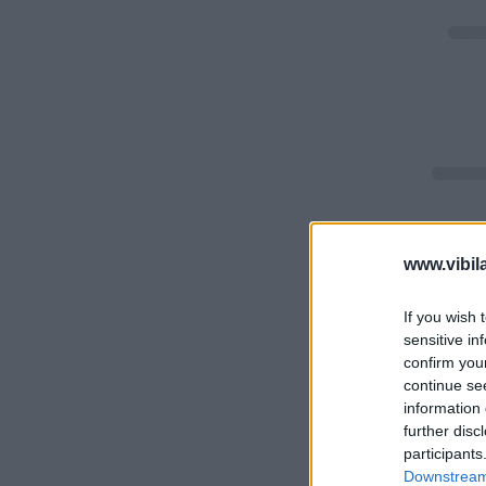
www.vibil
If you wish 
sensitive in
confirm you
continue se
information 
further disc
participants
Downstream 