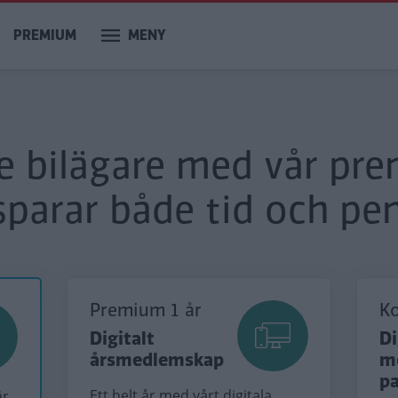
PREMIUM
MENY
re bilägare med vår pr
sparar både tid och pen
Premium 1 år
K
Digitalt
Di
årsmedlemskap
m
p
Ett helt år med vårt digitala
är