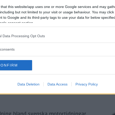
Genom att klicka på "Fortsätt" godkänner jag
OK-Förlagets
prenumerationsvillko
 that this website/app uses one or more Google services and may gath
och bekräftar att jag tagit del av
OK-Förlagets
integritetspolicy
.
including but not limited to your visit or usage behaviour. You may click 
 to Google and its third-party tags to use your data for below specifi
ogle consent section.
Är du redan prenumerant på vår papperstidning?
l Data Processing Opt Outs
Aktivera din digitala prenumeration utan kostnad här.
consents
CONFIRM
Data Deletion
Data Access
Privacy Policy
llning bland svenska motortidningar.