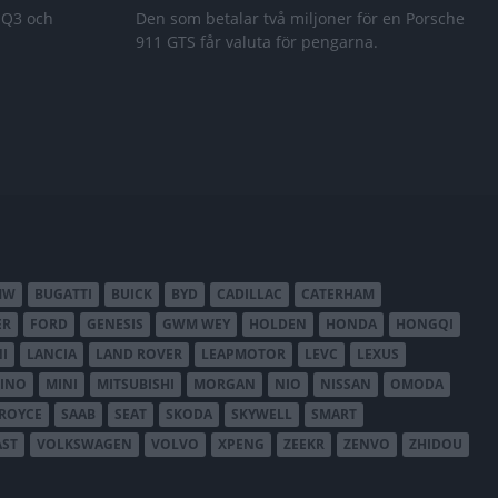
 Q3 och
Den som betalar två miljoner för en Porsche
911 GTS får valuta för pengarna.
MW
BUGATTI
BUICK
BYD
CADILLAC
CATERHAM
ER
FORD
GENESIS
GWM WEY
HOLDEN
HONDA
HONGQI
I
LANCIA
LAND ROVER
LEAPMOTOR
LEVC
LEXUS
INO
MINI
MITSUBISHI
MORGAN
NIO
NISSAN
OMODA
-ROYCE
SAAB
SEAT
SKODA
SKYWELL
SMART
AST
VOLKSWAGEN
VOLVO
XPENG
ZEEKR
ZENVO
ZHIDOU