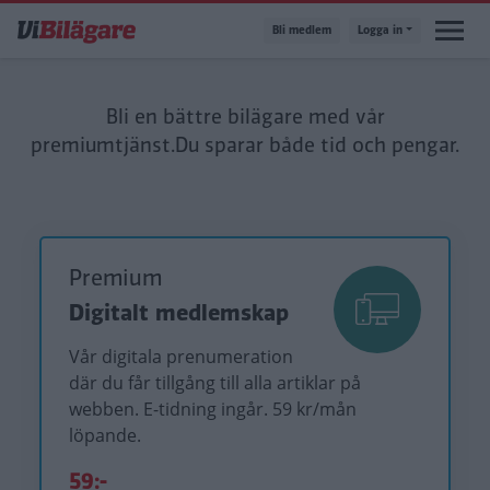
Hoppa
Bli medlem
Logga in
till
huvudinnehåll
Bli en bättre bilägare med vår
premiumtjänst.
Du sparar både tid och pengar.
Premium
Digitalt medlemskap
Vår digitala prenumeration
där du får tillgång till alla artiklar på
webben. E-tidning ingår. 59 kr/mån
löpande.
59:-