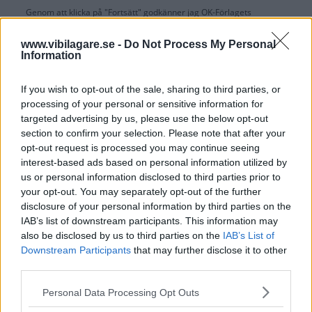
Genom att klicka på "Fortsätt" godkänner jag
OK-Förlagets
prenumerationsvillkor
och bekräftar att jag tagit del av
OK-Förlagets
integritetspolicy
.
www.vibilagare.se -
Do Not Process My Personal
Information
If you wish to opt-out of the sale, sharing to third parties, or
processing of your personal or sensitive information for
Är du redan prenumerant på vår papperstidning?
targeted advertising by us, please use the below opt-out
Aktivera din digitala prenumeration utan kostnad här.
section to confirm your selection. Please note that after your
opt-out request is processed you may continue seeing
interest-based ads based on personal information utilized by
us or personal information disclosed to third parties prior to
your opt-out. You may separately opt-out of the further
disclosure of your personal information by third parties on the
IAB’s list of downstream participants. This information may
also be disclosed by us to third parties on the
IAB’s List of
Downstream Participants
that may further disclose it to other
third parties.
Please note that this website/app uses one or more Google
Personal Data Processing Opt Outs
services and may gather and store information including but