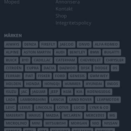
Moped
Annonsera
Kontakt
Shop
Integritetspolicy
MÄRKEN
AIWAYS
DENZA
FIREFLY
JAECOO
ONVO
ALFA ROMEO
ALPINE
ASTON MARTIN
AUDI
BENTLEY
BMW
BUGATTI
BUICK
BYD
CADILLAC
CATERHAM
CHEVROLET
CHRYSLER
CITROËN
CUPRA
DACIA
DAEWOO
DFSK
DODGE
DS
FERRARI
FIAT
FISKER
FORD
GENESIS
GWM WEY
HOLDEN
HONDA
HONGQI
HUMMER
HYUNDAI
INEOS
ISUZU
JAC
JAGUAR
JEEP
KGM
KIA
KOENIGSEGG
LADA
LAMBORGHINI
LANCIA
LAND ROVER
LEAPMOTOR
LEVC
LEXUS
LINCOLN
LOTUS
LUCID
LYNK & CO
MASERATI
MAXUS
MAZDA
MCLAREN
MERCEDES
MG
MICROLINO
MINI
MITSUBISHI
MORGAN
NIO
NISSAN