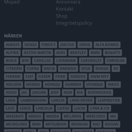
Moped
Annonsera
Kontakt
Shop
Integritetspolicy
MÄRKEN
AIWAYS
DENZA
FIREFLY
JAECOO
ONVO
ALFA ROMEO
ALPINE
ASTON MARTIN
AUDI
BENTLEY
BMW
BUGATTI
BUICK
BYD
CADILLAC
CATERHAM
CHEVROLET
CHRYSLER
CITROËN
CUPRA
DACIA
DAEWOO
DFSK
DODGE
DS
FERRARI
FIAT
FISKER
FORD
GENESIS
GWM WEY
HOLDEN
HONDA
HONGQI
HUMMER
HYUNDAI
INEOS
ISUZU
JAC
JAGUAR
JEEP
KGM
KIA
KOENIGSEGG
LADA
LAMBORGHINI
LANCIA
LAND ROVER
LEAPMOTOR
LEVC
LEXUS
LINCOLN
LOTUS
LUCID
LYNK & CO
MASERATI
MAXUS
MAZDA
MCLAREN
MERCEDES
MG
MICROLINO
MINI
MITSUBISHI
MORGAN
NIO
NISSAN