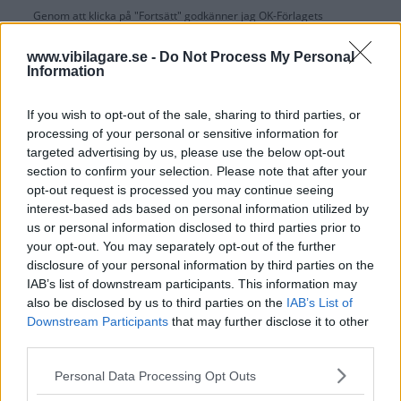
Genom att klicka på "Fortsätt" godkänner jag
OK-Förlagets
prenumerationsvillkor
och bekräftar att jag tagit del av
OK-Förlagets
integritetspolicy
.
www.vibilagare.se -
Do Not Process My Personal
Information
If you wish to opt-out of the sale, sharing to third parties, or
processing of your personal or sensitive information for
Är du redan prenumerant på vår papperstidning?
targeted advertising by us, please use the below opt-out
Aktivera din digitala prenumeration utan kostnad här.
section to confirm your selection. Please note that after your
opt-out request is processed you may continue seeing
interest-based ads based on personal information utilized by
us or personal information disclosed to third parties prior to
your opt-out. You may separately opt-out of the further
disclosure of your personal information by third parties on the
IAB’s list of downstream participants. This information may
also be disclosed by us to third parties on the
IAB’s List of
Downstream Participants
that may further disclose it to other
third parties.
Please note that this website/app uses one or more Google
Personal Data Processing Opt Outs
services and may gather and store information including but