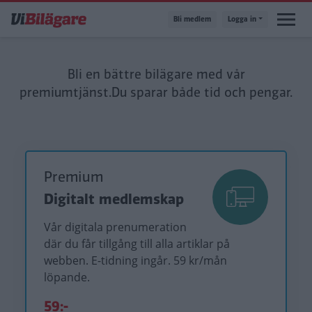
Hoppa
Bli medlem
Logga in
till
huvudinnehåll
Bli en bättre bilägare med vår
premiumtjänst.
Du sparar både tid och pengar.
Premium
Digitalt medlemskap
Vår digitala prenumeration
där du får tillgång till alla artiklar på
webben. E-tidning ingår. 59 kr/mån
löpande.
59:-