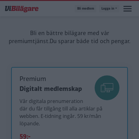
Hoppa
Bli medlem
Logga in
till
huvudinnehåll
Bli en bättre bilägare med vår
premiumtjänst.
Du sparar både tid och pengar.
Premium
Digitalt medlemskap
Vår digitala prenumeration
där du får tillgång till alla artiklar på
webben. E-tidning ingår. 59 kr/mån
löpande.
59:-