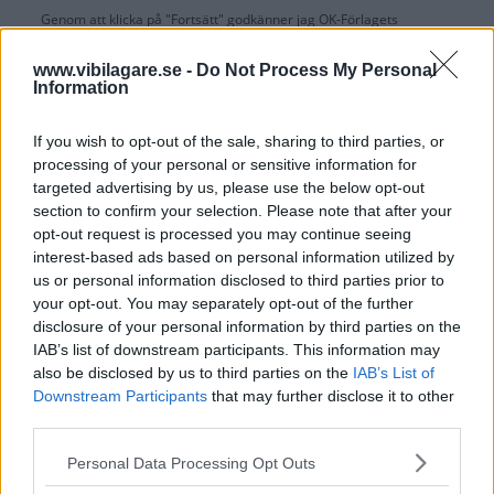
Genom att klicka på "Fortsätt" godkänner jag
OK-Förlagets
prenumerationsvillkor
och bekräftar att jag tagit del av
OK-Förlagets
integritetspolicy
.
www.vibilagare.se -
Do Not Process My Personal
Information
If you wish to opt-out of the sale, sharing to third parties, or
processing of your personal or sensitive information for
Är du redan prenumerant på vår papperstidning?
targeted advertising by us, please use the below opt-out
Aktivera din digitala prenumeration utan kostnad här.
section to confirm your selection. Please note that after your
opt-out request is processed you may continue seeing
interest-based ads based on personal information utilized by
us or personal information disclosed to third parties prior to
your opt-out. You may separately opt-out of the further
disclosure of your personal information by third parties on the
IAB’s list of downstream participants. This information may
also be disclosed by us to third parties on the
IAB’s List of
Downstream Participants
that may further disclose it to other
third parties.
Please note that this website/app uses one or more Google
Personal Data Processing Opt Outs
services and may gather and store information including but