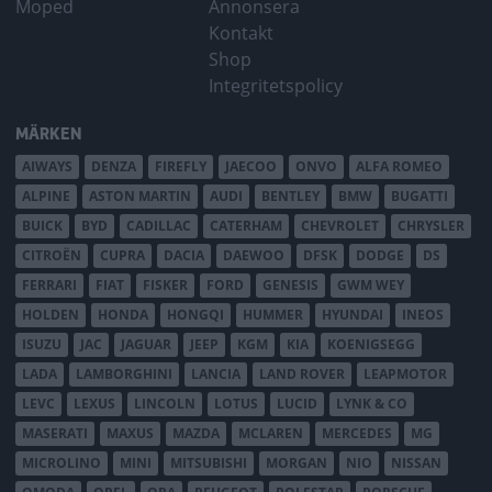
Moped
Annonsera
Kontakt
Shop
Integritetspolicy
MÄRKEN
AIWAYS
DENZA
FIREFLY
JAECOO
ONVO
ALFA ROMEO
ALPINE
ASTON MARTIN
AUDI
BENTLEY
BMW
BUGATTI
BUICK
BYD
CADILLAC
CATERHAM
CHEVROLET
CHRYSLER
CITROËN
CUPRA
DACIA
DAEWOO
DFSK
DODGE
DS
FERRARI
FIAT
FISKER
FORD
GENESIS
GWM WEY
HOLDEN
HONDA
HONGQI
HUMMER
HYUNDAI
INEOS
ISUZU
JAC
JAGUAR
JEEP
KGM
KIA
KOENIGSEGG
LADA
LAMBORGHINI
LANCIA
LAND ROVER
LEAPMOTOR
LEVC
LEXUS
LINCOLN
LOTUS
LUCID
LYNK & CO
MASERATI
MAXUS
MAZDA
MCLAREN
MERCEDES
MG
MICROLINO
MINI
MITSUBISHI
MORGAN
NIO
NISSAN