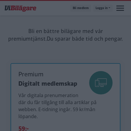
Hoppa
Bli medlem
Logga in
till
huvudinnehåll
Bli en bättre bilägare med vår
premiumtjänst.
Du sparar både tid och pengar.
Premium
Digitalt medlemskap
Vår digitala prenumeration
där du får tillgång till alla artiklar på
webben. E-tidning ingår. 59 kr/mån
löpande.
59:-