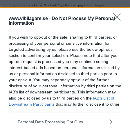
Genom att klicka på "Fortsätt" godkänner jag
OK-Förlagets
prenumerationsvillkor
och bekräftar att jag tagit del av
OK-Förlagets
integritetspolicy
.
www.vibilagare.se -
Do Not Process My Personal
Information
If you wish to opt-out of the sale, sharing to third parties, or
processing of your personal or sensitive information for
Är du redan prenumerant på vår papperstidning?
targeted advertising by us, please use the below opt-out
Aktivera din digitala prenumeration utan kostnad här.
section to confirm your selection. Please note that after your
opt-out request is processed you may continue seeing
interest-based ads based on personal information utilized by
us or personal information disclosed to third parties prior to
your opt-out. You may separately opt-out of the further
disclosure of your personal information by third parties on the
IAB’s list of downstream participants. This information may
also be disclosed by us to third parties on the
IAB’s List of
Downstream Participants
that may further disclose it to other
third parties.
Please note that this website/app uses one or more Google
Personal Data Processing Opt Outs
services and may gather and store information including but