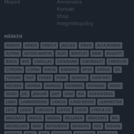
Moped
Annonsera
Kontakt
Shop
Integritetspolicy
MÄRKEN
AIWAYS
DENZA
FIREFLY
JAECOO
ONVO
ALFA ROMEO
ALPINE
ASTON MARTIN
AUDI
BENTLEY
BMW
BUGATTI
BUICK
BYD
CADILLAC
CATERHAM
CHEVROLET
CHRYSLER
CITROËN
CUPRA
DACIA
DAEWOO
DFSK
DODGE
DS
FERRARI
FIAT
FISKER
FORD
GENESIS
GWM WEY
HOLDEN
HONDA
HONGQI
HUMMER
HYUNDAI
INEOS
ISUZU
JAC
JAGUAR
JEEP
KGM
KIA
KOENIGSEGG
LADA
LAMBORGHINI
LANCIA
LAND ROVER
LEAPMOTOR
LEVC
LEXUS
LINCOLN
LOTUS
LUCID
LYNK & CO
MASERATI
MAXUS
MAZDA
MCLAREN
MERCEDES
MG
MICROLINO
MINI
MITSUBISHI
MORGAN
NIO
NISSAN