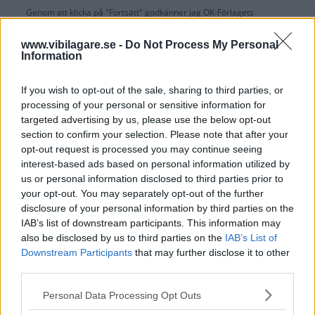
Genom att klicka på "Fortsätt" godkänner jag
OK-Förlagets
prenumerationsvillkor
och bekräftar att jag tagit del av
OK-Förlagets
integritetspolicy
.
www.vibilagare.se -
Do Not Process My Personal
Information
If you wish to opt-out of the sale, sharing to third parties, or
processing of your personal or sensitive information for
Är du redan prenumerant på vår papperstidning?
targeted advertising by us, please use the below opt-out
Aktivera din digitala prenumeration utan kostnad här.
section to confirm your selection. Please note that after your
opt-out request is processed you may continue seeing
interest-based ads based on personal information utilized by
us or personal information disclosed to third parties prior to
your opt-out. You may separately opt-out of the further
disclosure of your personal information by third parties on the
IAB’s list of downstream participants. This information may
also be disclosed by us to third parties on the
IAB’s List of
Downstream Participants
that may further disclose it to other
third parties.
Please note that this website/app uses one or more Google
Personal Data Processing Opt Outs
services and may gather and store information including but