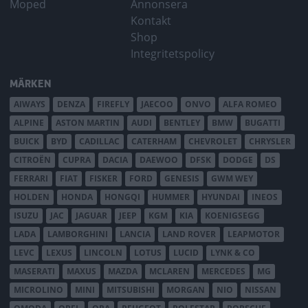
Moped
Annonsera
Kontakt
Shop
Integritetspolicy
MÄRKEN
AIWAYS
DENZA
FIREFLY
JAECOO
ONVO
ALFA ROMEO
ALPINE
ASTON MARTIN
AUDI
BENTLEY
BMW
BUGATTI
BUICK
BYD
CADILLAC
CATERHAM
CHEVROLET
CHRYSLER
CITROËN
CUPRA
DACIA
DAEWOO
DFSK
DODGE
DS
FERRARI
FIAT
FISKER
FORD
GENESIS
GWM WEY
HOLDEN
HONDA
HONGQI
HUMMER
HYUNDAI
INEOS
ISUZU
JAC
JAGUAR
JEEP
KGM
KIA
KOENIGSEGG
LADA
LAMBORGHINI
LANCIA
LAND ROVER
LEAPMOTOR
LEVC
LEXUS
LINCOLN
LOTUS
LUCID
LYNK & CO
MASERATI
MAXUS
MAZDA
MCLAREN
MERCEDES
MG
MICROLINO
MINI
MITSUBISHI
MORGAN
NIO
NISSAN