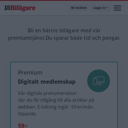
Hoppa
Bli medlem
Logga in
till
huvudinnehåll
Bli en bättre bilägare med vår
premiumtjänst.
Du sparar både tid och pengar.
Premium
Digitalt medlemskap
Vår digitala prenumeration
där du får tillgång till alla artiklar på
webben. E-tidning ingår. 59 kr/mån
löpande.
59:-