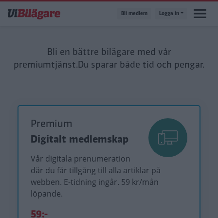
Hoppa
Bli medlem
Logga in
till
huvudinnehåll
Bli en bättre bilägare med vår
premiumtjänst.
Du sparar både tid och pengar.
Premium
Digitalt medlemskap
Vår digitala prenumeration
där du får tillgång till alla artiklar på
webben. E-tidning ingår. 59 kr/mån
löpande.
59:-