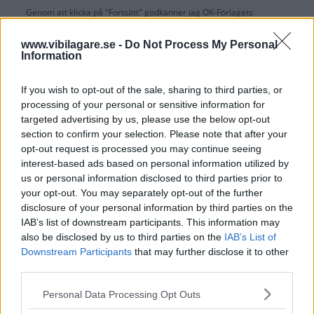
Genom att klicka på "Fortsätt" godkänner jag
OK-Förlagets
prenumerationsvillkor
och bekräftar att jag tagit del av
OK-Förlagets
integritetspolicy
.
www.vibilagare.se -
Do Not Process My Personal
Information
If you wish to opt-out of the sale, sharing to third parties, or
processing of your personal or sensitive information for
Är du redan prenumerant på vår papperstidning?
targeted advertising by us, please use the below opt-out
Aktivera din digitala prenumeration utan kostnad här.
section to confirm your selection. Please note that after your
opt-out request is processed you may continue seeing
interest-based ads based on personal information utilized by
us or personal information disclosed to third parties prior to
your opt-out. You may separately opt-out of the further
disclosure of your personal information by third parties on the
IAB’s list of downstream participants. This information may
also be disclosed by us to third parties on the
IAB’s List of
Downstream Participants
that may further disclose it to other
third parties.
Please note that this website/app uses one or more Google
Personal Data Processing Opt Outs
services and may gather and store information including but