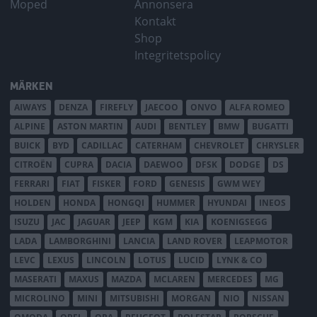
Moped
Annonsera
Kontakt
Shop
Integritetspolicy
MÄRKEN
AIWAYS
DENZA
FIREFLY
JAECOO
ONVO
ALFA ROMEO
ALPINE
ASTON MARTIN
AUDI
BENTLEY
BMW
BUGATTI
BUICK
BYD
CADILLAC
CATERHAM
CHEVROLET
CHRYSLER
CITROËN
CUPRA
DACIA
DAEWOO
DFSK
DODGE
DS
FERRARI
FIAT
FISKER
FORD
GENESIS
GWM WEY
HOLDEN
HONDA
HONGQI
HUMMER
HYUNDAI
INEOS
ISUZU
JAC
JAGUAR
JEEP
KGM
KIA
KOENIGSEGG
LADA
LAMBORGHINI
LANCIA
LAND ROVER
LEAPMOTOR
LEVC
LEXUS
LINCOLN
LOTUS
LUCID
LYNK & CO
MASERATI
MAXUS
MAZDA
MCLAREN
MERCEDES
MG
MICROLINO
MINI
MITSUBISHI
MORGAN
NIO
NISSAN