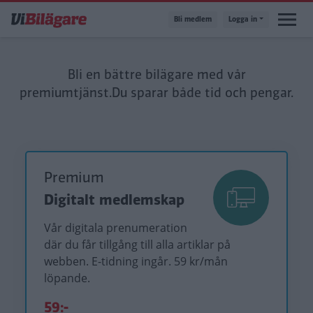
Hoppa
Bli medlem
Logga in
till
huvudinnehåll
Bli en bättre bilägare med vår
premiumtjänst.
Du sparar både tid och pengar.
Premium
Digitalt medlemskap
Vår digitala prenumeration
där du får tillgång till alla artiklar på
webben. E-tidning ingår. 59 kr/mån
löpande.
59:-