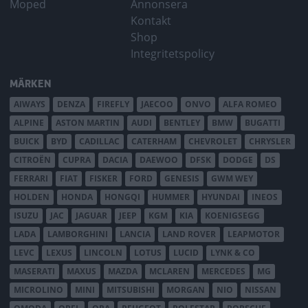
Moped
Annonsera
Kontakt
Shop
Integritetspolicy
MÄRKEN
AIWAYS
DENZA
FIREFLY
JAECOO
ONVO
ALFA ROMEO
ALPINE
ASTON MARTIN
AUDI
BENTLEY
BMW
BUGATTI
BUICK
BYD
CADILLAC
CATERHAM
CHEVROLET
CHRYSLER
CITROËN
CUPRA
DACIA
DAEWOO
DFSK
DODGE
DS
FERRARI
FIAT
FISKER
FORD
GENESIS
GWM WEY
HOLDEN
HONDA
HONGQI
HUMMER
HYUNDAI
INEOS
ISUZU
JAC
JAGUAR
JEEP
KGM
KIA
KOENIGSEGG
LADA
LAMBORGHINI
LANCIA
LAND ROVER
LEAPMOTOR
LEVC
LEXUS
LINCOLN
LOTUS
LUCID
LYNK & CO
MASERATI
MAXUS
MAZDA
MCLAREN
MERCEDES
MG
MICROLINO
MINI
MITSUBISHI
MORGAN
NIO
NISSAN