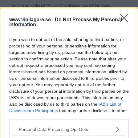
Genom att klicka på "Fortsätt" godkänner jag
OK-Förlagets
prenumerationsvillkor
och bekräftar att jag tagit del av
OK-Förlagets
integritetspolicy
.
www.vibilagare.se -
Do Not Process My Personal
Information
If you wish to opt-out of the sale, sharing to third parties, or
processing of your personal or sensitive information for
Är du redan prenumerant på vår papperstidning?
targeted advertising by us, please use the below opt-out
Aktivera din digitala prenumeration utan kostnad här.
section to confirm your selection. Please note that after your
opt-out request is processed you may continue seeing
interest-based ads based on personal information utilized by
us or personal information disclosed to third parties prior to
your opt-out. You may separately opt-out of the further
disclosure of your personal information by third parties on the
IAB’s list of downstream participants. This information may
also be disclosed by us to third parties on the
IAB’s List of
Downstream Participants
that may further disclose it to other
third parties.
Please note that this website/app uses one or more Google
Personal Data Processing Opt Outs
services and may gather and store information including but