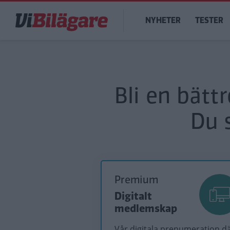
Hoppa
Main
till
NYHETER
TESTER
navigation
huvudinnehåll
Bli en bätt
Du 
Premium
Digitalt
medlemskap
Vår digitala prenumeration d