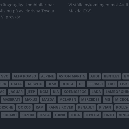
rrängdugliga kombibilar har
Vi ställe nykomlingen mot Audi
lls nu på av eldrivna Toyota
Mazda CX-5.
 Vi provkör.
ONVO
ALFA ROMEO
ALPINE
ASTON MARTIN
AUDI
BENTLEY
B
PRA
DACIA
DAEWOO
DFSK
DODGE
DS
FERRARI
FIAT
FISK
JAC
JAGUAR
JEEP
KGM
KIA
KOENIGSEGG
LADA
LAMBORGHIN
MASERATI
MAXUS
MAZDA
MCLAREN
MERCEDES
MG
MICROL
ORSCHE
QOROS
RAM
RANGE ROVER
RENAULT
RIVIAN
ROLLS
SUBARU
SUZUKI
TESLA
THINK
TOGG
TOYOTA
UNITI
VINF