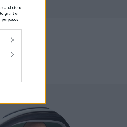
r
er and store
to grant or
ed purposes