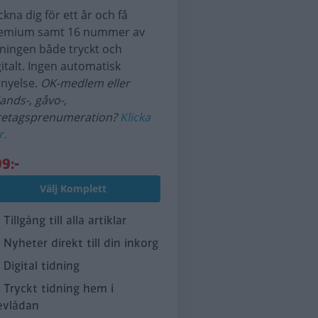
ckna dig för ett år och få
emium samt 16 nummer av
dningen både tryckt och
gitalt. Ingen automatisk
rnyelse.
OK-medlem eller
lands-, gåvo-,
retagsprenumeration?
Klicka
r.
9:-
Välj Komplett
Tillgång till alla artiklar
Nyheter direkt till din inkorg
Digital tidning
Tryckt tidning hem i
evlådan