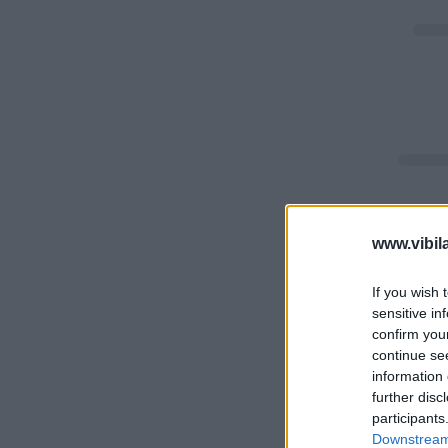
www.vibil
If you wish 
sensitive in
confirm you
continue se
information 
further disc
participants
Downstream 