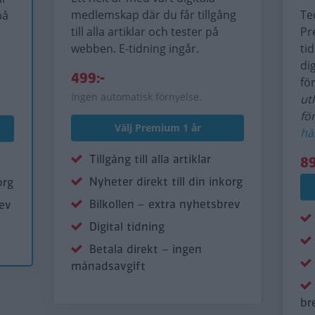
medlemskap där du får tillgång
Te
på
till alla artiklar och tester på
Pr
webben. E-tidning ingår.
ti
di
499:-
fö
Ingen automatisk förnyelse.
ut
fö
Välj Premium 1 år
hä
Tillgång till alla artiklar
89
Nyheter direkt till din inkorg
org
Bilkollen – extra nyhetsbrev
rev
Digital tidning
Betala direkt – ingen
månadsavgift
br