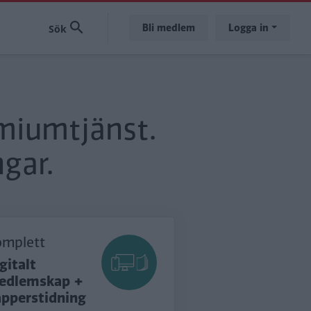
Bli medlem
Logga in
emiumtjänst.
gar.
omplett
gitalt
edlemskap +
apperstidning