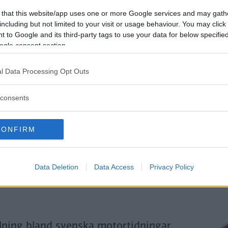
Genom att klicka på "Fortsätt" godkänner jag
OK-Förlagets
prenumerationsvillko
 that this website/app uses one or more Google services and may gath
och bekräftar att jag tagit del av
OK-Förlagets
integritetspolicy
.
including but not limited to your visit or usage behaviour. You may click 
 to Google and its third-party tags to use your data for below specifi
ogle consent section.
Är du redan prenumerant på vår papperstidning?
l Data Processing Opt Outs
Aktivera din digitala prenumeration utan kostnad här.
consents
CONFIRM
Data Deletion
Data Access
Privacy Policy
llning bland svenska motortidningar.