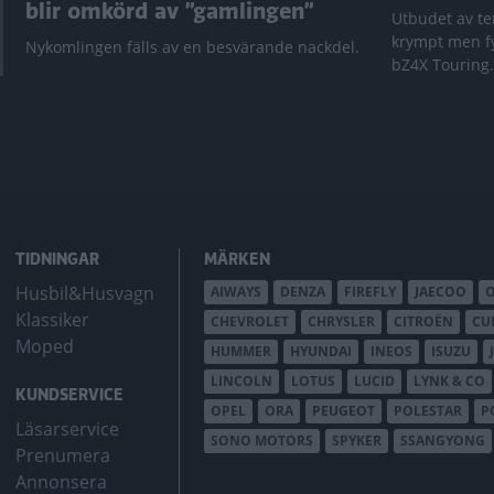
blir omkörd av ”gamlingen”
Utbudet av te
krympt men fy
Nykomlingen fälls av en besvärande nackdel.
bZ4X Touring.
TIDNINGAR
MÄRKEN
Husbil&Husvagn
AIWAYS
DENZA
FIREFLY
JAECOO
Klassiker
CHEVROLET
CHRYSLER
CITROËN
CU
Moped
HUMMER
HYUNDAI
INEOS
ISUZU
LINCOLN
LOTUS
LUCID
LYNK & CO
KUNDSERVICE
OPEL
ORA
PEUGEOT
POLESTAR
P
Läsarservice
SONO MOTORS
SPYKER
SSANGYONG
Prenumera
Annonsera