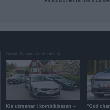
På konsumenternas sida se
Tester: De senaste vi kört
Kia utmanar i kombiklassen –
”God chans