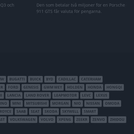
 Q3 och
Den som betalar två miljoner för en Porsche
911 GTS får valuta för pengarna.
MW
BUGATTI
BUICK
BYD
CADILLAC
CATERHAM
ER
FORD
GENESIS
GWM WEY
HOLDEN
HONDA
HONGQI
I
LANCIA
LAND ROVER
LEAPMOTOR
LEVC
LEXUS
INO
MINI
MITSUBISHI
MORGAN
NIO
NISSAN
OMODA
-ROYCE
SAAB
SEAT
SKODA
SKYWELL
SMART
AST
VOLKSWAGEN
VOLVO
XPENG
ZEEKR
ZENVO
ZHIDOU