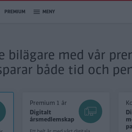
PREMIUM
MENY
re bilägare med vår pr
sparar både tid och pen
Premium 1 år
K
Digitalt
Di
årsmedlemskap
m
p
Ett helt år med vårt digitala
är