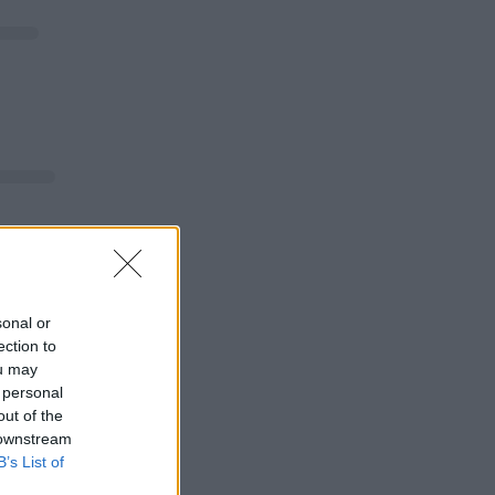
sonal or
ection to
ou may
 personal
out of the
 downstream
B’s List of