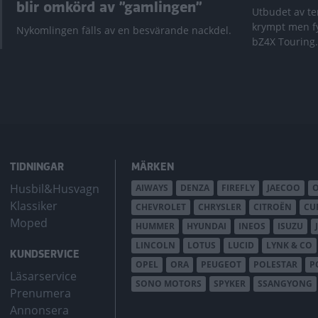
blir omkörd av ”gamlingen”
Utbudet av te
krympt men fy
Nykomlingen fälls av en besvärande nackdel.
bZ4X Touring.
TIDNINGAR
MÄRKEN
Husbil&Husvagn
AIWAYS
DENZA
FIREFLY
JAECOO
Klassiker
CHEVROLET
CHRYSLER
CITROËN
CU
Moped
HUMMER
HYUNDAI
INEOS
ISUZU
LINCOLN
LOTUS
LUCID
LYNK & CO
KUNDSERVICE
OPEL
ORA
PEUGEOT
POLESTAR
P
Läsarservice
SONO MOTORS
SPYKER
SSANGYONG
Prenumera
Annonsera