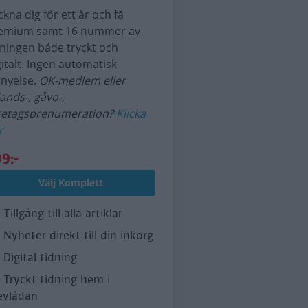
ckna dig för ett år och få
emium samt 16 nummer av
dningen både tryckt och
gitalt. Ingen automatisk
rnyelse.
OK-medlem eller
lands-, gåvo-,
retagsprenumeration?
Klicka
r.
9:-
Välj Komplett
Tillgång till alla artiklar
Nyheter direkt till din inkorg
Digital tidning
Tryckt tidning hem i
evlådan