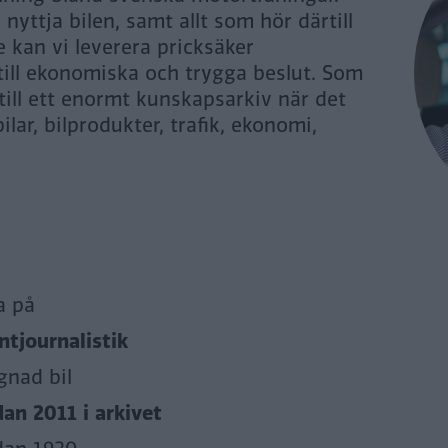
yttja bilen, samt allt som hör därtill
 kan vi leverera pricksäker
 till ekonomiska och trygga beslut. Som
 till ett enormt kunskapsarkiv när det
ilar, bilprodukter, trafik, ekonomi,
a på
tjournalistik
gnad bil
dan 2011 i arkivet