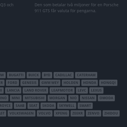
 Q3 och
Den som betalar två miljoner för en Porsche
911 GTS får valuta för pengarna.
MW
BUGATTI
BUICK
BYD
CADILLAC
CATERHAM
ER
FORD
GENESIS
GWM WEY
HOLDEN
HONDA
HONGQI
I
LANCIA
LAND ROVER
LEAPMOTOR
LEVC
LEXUS
INO
MINI
MITSUBISHI
MORGAN
NIO
NISSAN
OMODA
-ROYCE
SAAB
SEAT
SKODA
SKYWELL
SMART
AST
VOLKSWAGEN
VOLVO
XPENG
ZEEKR
ZENVO
ZHIDOU