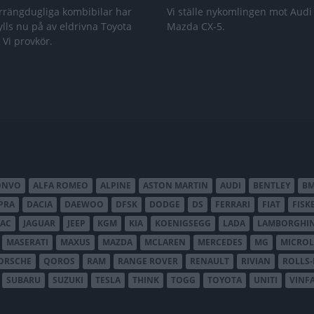
rrängdugliga kombibilar har
Vi ställe nykomlingen mot Audi
lls nu på av eldrivna Toyota
Mazda CX-5.
 Vi provkör.
ONVO
ALFA ROMEO
ALPINE
ASTON MARTIN
AUDI
BENTLEY
B
PRA
DACIA
DAEWOO
DFSK
DODGE
DS
FERRARI
FIAT
FISK
JAC
JAGUAR
JEEP
KGM
KIA
KOENIGSEGG
LADA
LAMBORGHIN
MASERATI
MAXUS
MAZDA
MCLAREN
MERCEDES
MG
MICROL
ORSCHE
QOROS
RAM
RANGE ROVER
RENAULT
RIVIAN
ROLLS
SUBARU
SUZUKI
TESLA
THINK
TOGG
TOYOTA
UNITI
VINF