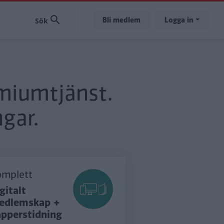
Bli medlem
Logga in
emiumtjänst.
gar.
omplett
gitalt
edlemskap +
apperstidning