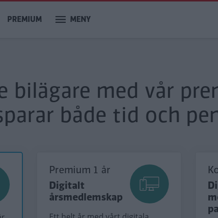
PREMIUM
MENY
re bilägare med vår pr
sparar både tid och pen
Premium 1 år
K
Digitalt
Di
årsmedlemskap
m
p
Ett helt år med vårt digitala
är