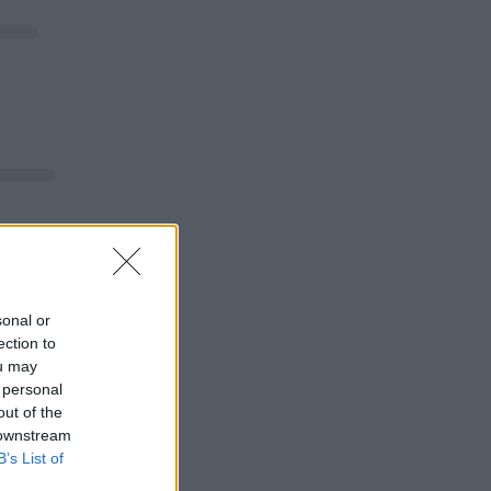
sonal or
ection to
ou may
 personal
out of the
 downstream
B’s List of