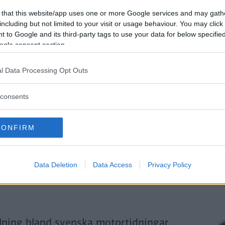
Genom att klicka på "Fortsätt" godkänner jag
OK-Förlagets
prenumerationsvillko
 that this website/app uses one or more Google services and may gath
och bekräftar att jag tagit del av
OK-Förlagets
integritetspolicy
.
including but not limited to your visit or usage behaviour. You may click 
 to Google and its third-party tags to use your data for below specifi
ogle consent section.
Är du redan prenumerant på vår papperstidning?
l Data Processing Opt Outs
Aktivera din digitala prenumeration utan kostnad här.
consents
CONFIRM
Data Deletion
Data Access
Privacy Policy
llning bland svenska motortidningar.