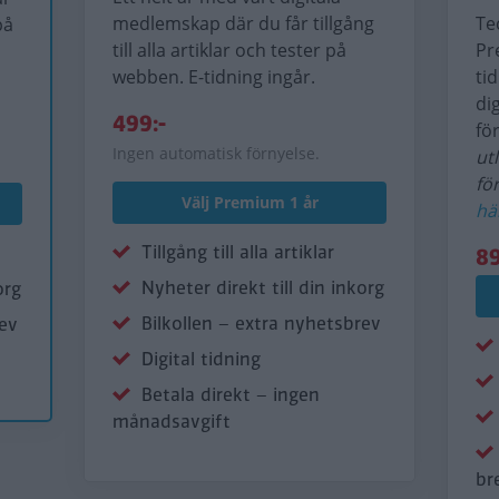
medlemskap där du får tillgång
Te
på
till alla artiklar och tester på
Pr
webben. E-tidning ingår.
ti
di
499:-
fö
Ingen automatisk förnyelse.
ut
fö
Välj Premium 1 år
hä
Tillgång till alla artiklar
89
Nyheter direkt till din inkorg
org
Bilkollen – extra nyhetsbrev
rev
Digital tidning
Betala direkt – ingen
månadsavgift
br