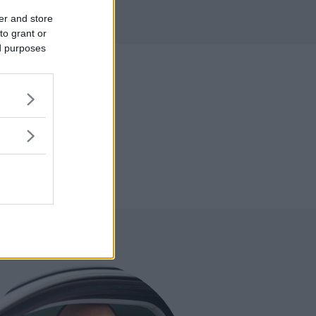
r
er and store
to grant or
ed purposes