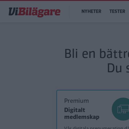
Hoppa
Main
till
NYHETER
TESTER
navigation
huvudinnehåll
Bli en bätt
Du 
Premium
Digitalt
medlemskap
Vår digitala prenumeration d