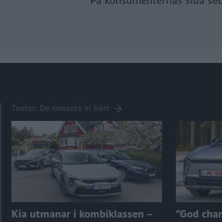
På konsumenternas sida se
Tester: De senaste vi kört
Kia utmanar i kombiklassen –
”God chans