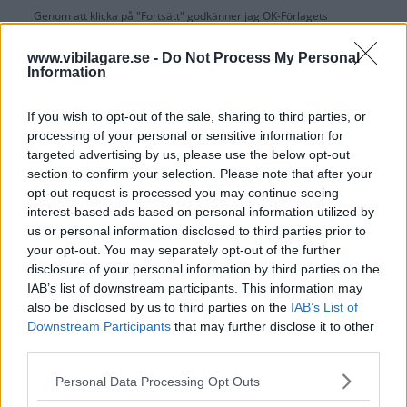
Genom att klicka på "Fortsätt" godkänner jag
OK-Förlagets
prenumerationsvillkor
och bekräftar att jag tagit del av
OK-Förlagets
integritetspolicy
.
www.vibilagare.se -
Do Not Process My Personal
Information
If you wish to opt-out of the sale, sharing to third parties, or
processing of your personal or sensitive information for
Är du redan prenumerant på vår papperstidning?
targeted advertising by us, please use the below opt-out
Aktivera din digitala prenumeration utan kostnad här.
section to confirm your selection. Please note that after your
opt-out request is processed you may continue seeing
interest-based ads based on personal information utilized by
us or personal information disclosed to third parties prior to
your opt-out. You may separately opt-out of the further
disclosure of your personal information by third parties on the
IAB’s list of downstream participants. This information may
also be disclosed by us to third parties on the
IAB’s List of
Downstream Participants
that may further disclose it to other
third parties.
Please note that this website/app uses one or more Google
Personal Data Processing Opt Outs
services and may gather and store information including but