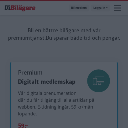
Hoppa
Bli medlem
Logga in
till
huvudinnehåll
Bli en bättre bilägare med vår
premiumtjänst.
Du sparar både tid och pengar.
Premium
Digitalt medlemskap
Vår digitala prenumeration
där du får tillgång till alla artiklar på
webben. E-tidning ingår. 59 kr/mån
löpande.
59:-