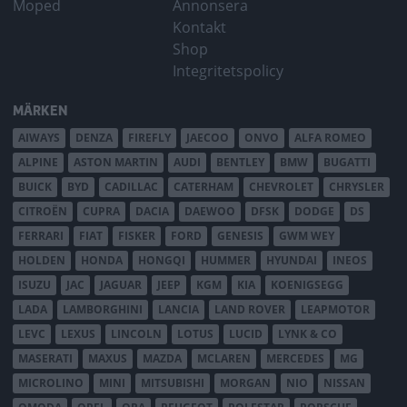
Moped
Annonsera
Kontakt
Shop
Integritetspolicy
MÄRKEN
AIWAYS
DENZA
FIREFLY
JAECOO
ONVO
ALFA ROMEO
ALPINE
ASTON MARTIN
AUDI
BENTLEY
BMW
BUGATTI
BUICK
BYD
CADILLAC
CATERHAM
CHEVROLET
CHRYSLER
CITROËN
CUPRA
DACIA
DAEWOO
DFSK
DODGE
DS
FERRARI
FIAT
FISKER
FORD
GENESIS
GWM WEY
HOLDEN
HONDA
HONGQI
HUMMER
HYUNDAI
INEOS
ISUZU
JAC
JAGUAR
JEEP
KGM
KIA
KOENIGSEGG
LADA
LAMBORGHINI
LANCIA
LAND ROVER
LEAPMOTOR
LEVC
LEXUS
LINCOLN
LOTUS
LUCID
LYNK & CO
MASERATI
MAXUS
MAZDA
MCLAREN
MERCEDES
MG
MICROLINO
MINI
MITSUBISHI
MORGAN
NIO
NISSAN