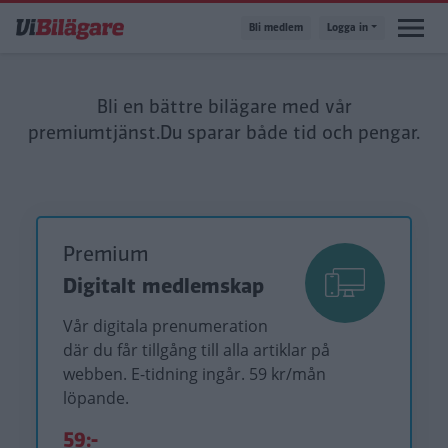
Hoppa
Bli medlem
Logga in
till
huvudinnehåll
Bli en bättre bilägare med vår
premiumtjänst.
Du sparar både tid och pengar.
Premium
Digitalt medlemskap
Vår digitala prenumeration
där du får tillgång till alla artiklar på
webben. E-tidning ingår. 59 kr/mån
löpande.
59:-