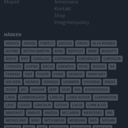
Moped
Annonsera
Kontakt
Shop
Integritetspolicy
MÄRKEN
AIWAYS
DENZA
FIREFLY
JAECOO
ONVO
ALFA ROMEO
ALPINE
ASTON MARTIN
AUDI
BENTLEY
BMW
BUGATTI
BUICK
BYD
CADILLAC
CATERHAM
CHEVROLET
CHRYSLER
CITROËN
CUPRA
DACIA
DAEWOO
DFSK
DODGE
DS
FERRARI
FIAT
FISKER
FORD
GENESIS
GWM WEY
HOLDEN
HONDA
HONGQI
HUMMER
HYUNDAI
INEOS
ISUZU
JAC
JAGUAR
JEEP
KGM
KIA
KOENIGSEGG
LADA
LAMBORGHINI
LANCIA
LAND ROVER
LEAPMOTOR
LEVC
LEXUS
LINCOLN
LOTUS
LUCID
LYNK & CO
MASERATI
MAXUS
MAZDA
MCLAREN
MERCEDES
MG
MICROLINO
MINI
MITSUBISHI
MORGAN
NIO
NISSAN