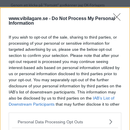
Genom att klicka på "Fortsätt" godkänner jag
OK-Förlagets
prenumerationsvillkor
och bekräftar att jag tagit del av
OK-Förlagets
integritetspolicy
.
www.vibilagare.se -
Do Not Process My Personal
Information
If you wish to opt-out of the sale, sharing to third parties, or
processing of your personal or sensitive information for
Är du redan prenumerant på vår papperstidning?
targeted advertising by us, please use the below opt-out
Aktivera din digitala prenumeration utan kostnad här.
section to confirm your selection. Please note that after your
opt-out request is processed you may continue seeing
interest-based ads based on personal information utilized by
us or personal information disclosed to third parties prior to
your opt-out. You may separately opt-out of the further
disclosure of your personal information by third parties on the
IAB’s list of downstream participants. This information may
also be disclosed by us to third parties on the
IAB’s List of
Downstream Participants
that may further disclose it to other
third parties.
Please note that this website/app uses one or more Google
Personal Data Processing Opt Outs
services and may gather and store information including but