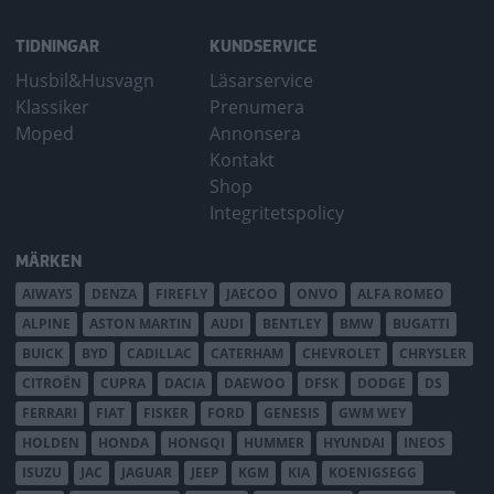
TIDNINGAR
KUNDSERVICE
Husbil&Husvagn
Läsarservice
Klassiker
Prenumera
Moped
Annonsera
Kontakt
Shop
Integritetspolicy
MÄRKEN
AIWAYS
DENZA
FIREFLY
JAECOO
ONVO
ALFA ROMEO
ALPINE
ASTON MARTIN
AUDI
BENTLEY
BMW
BUGATTI
BUICK
BYD
CADILLAC
CATERHAM
CHEVROLET
CHRYSLER
CITROËN
CUPRA
DACIA
DAEWOO
DFSK
DODGE
DS
FERRARI
FIAT
FISKER
FORD
GENESIS
GWM WEY
HOLDEN
HONDA
HONGQI
HUMMER
HYUNDAI
INEOS
ISUZU
JAC
JAGUAR
JEEP
KGM
KIA
KOENIGSEGG