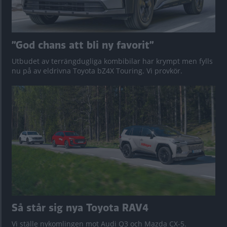
”God chans att bli ny favorit”
Utbudet av terrängdugliga kombibilar har krympt men fylls
nu på av eldrivna Toyota bZ4X Touring. Vi provkör.
Så står sig nya Toyota RAV4
Vi ställe nykomlingen mot Audi Q3 och Mazda CX-5.