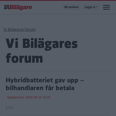
Hoppa
Bli medlem
Logga in
till
huvudinnehåll
Länkstig
Vi Bilägares forum
Vi Bilägares
forum
Hybridbatteriet gav upp –
bilhandlaren får betala
Uppdaterat: 2026-07-15 12:25
2 0 0