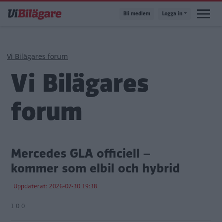
Hoppa
Bli medlem
Logga in
till
huvudinnehåll
Länkstig
Vi Bilägares forum
Vi Bilägares
forum
Mercedes GLA officiell –
kommer som elbil och hybrid
Uppdaterat: 2026-07-30 19:38
1 0 0