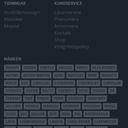
TIDNINGAR
KUNDSERVICE
Husbil&Husvagn
Läsarservice
Klassiker
Prenumera
Moped
Annonsera
Kontakt
Shop
Integritetspolicy
MÄRKEN
AIWAYS
DENZA
FIREFLY
JAECOO
ONVO
ALFA ROMEO
ALPINE
ASTON MARTIN
AUDI
BENTLEY
BMW
BUGATTI
BUICK
BYD
CADILLAC
CATERHAM
CHEVROLET
CHRYSLER
CITROËN
CUPRA
DACIA
DAEWOO
DFSK
DODGE
DS
FERRARI
FIAT
FISKER
FORD
GENESIS
GWM WEY
HOLDEN
HONDA
HONGQI
HUMMER
HYUNDAI
INEOS
ISUZU
JAC
JAGUAR
JEEP
KGM
KIA
KOENIGSEGG
LADA
LAMBORGHINI
LANCIA
LAND ROVER
LEAPMOTOR