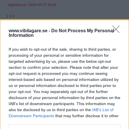
Uppdaterat: 2026-07-27 19:40
2 0 0
www.vibilagare.se -
Do Not Process My Personal
Fusk slår ut fartkameror –
Information
bilister slipper böter
If you wish to opt-out of the sale, sharing to third parties, or
Uppdaterat: 2026-07-27 13:36
processing of your personal or sensitive information for
targeted advertising by us, please use the below opt-out
5 0 0
section to confirm your selection. Please note that after your
opt-out request is processed you may continue seeing
interest-based ads based on personal information utilized by
Kia K4 återkallas –
us or personal information disclosed to third parties prior to
säkerhetsbältet kan släppa
your opt-out. You may separately opt-out of the further
disclosure of your personal information by third parties on the
Uppdaterat: 2026-07-27 13:34
IAB’s list of downstream participants. This information may
also be disclosed by us to third parties on the
IAB’s List of
1 0 0
Downstream Participants
that may further disclose it to other
third parties.