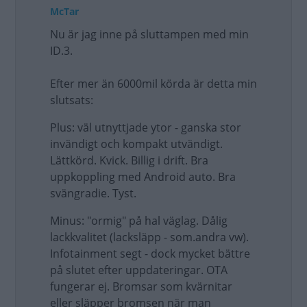
McTar
Nu är jag inne på sluttampen med min
ID.3.
Efter mer än 6000mil körda är detta min
slutsats:
Plus: väl utnyttjade ytor - ganska stor
invändigt och kompakt utvändigt.
Lättkörd. Kvick. Billig i drift. Bra
uppkoppling med Android auto. Bra
svängradie. Tyst.
Minus: "ormig" på hal väglag. Dålig
lackkvalitet (lacksläpp - som.andra vw).
Infotainment segt - dock mycket bättre
på slutet efter uppdateringar. OTA
fungerar ej. Bromsar som kvärnitar
eller släpper bromsen när man