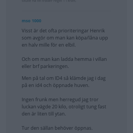
skulle ha fel träder regel 1 i kraft.
mso 1000
Visst är det ofta prioriteringar Henrik
som avgör om man kan köpa/låna upp
en halv mille för en elbil.
Och om man kan ladda hemma i villan
eller brf parkeringen.
Men på tal om ID4 så klämde jag i dag
på en id4 och öppnade huven.
Ingen frunk men herregud jag tror
luckan vägde 20 kilo, otroligt tung fast
den är liten till ytan.
Tur den sällan behöver öppnas.