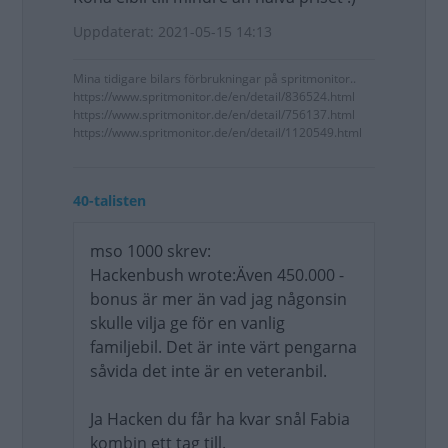
Uppdaterat: 2021-05-15 14:13
Mina tidigare bilars förbrukningar på spritmonitor..
https://www.spritmonitor.de/en/detail/836524.html
https://www.spritmonitor.de/en/detail/756137.html
https://www.spritmonitor.de/en/detail/1120549.html
40-talisten
mso 1000 skrev:
Hackenbush wrote:Även 450.000 -
bonus är mer än vad jag någonsin
skulle vilja ge för en vanlig
familjebil. Det är inte värt pengarna
såvida det inte är en veteranbil.
Ja Hacken du får ha kvar snål Fabia
kombin ett tag till.