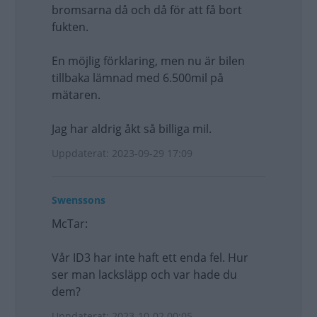
bromsarna då och då för att få bort
fukten.
En möjlig förklaring, men nu är bilen
tillbaka lämnad med 6.500mil på
mätaren.
Jag har aldrig åkt så billiga mil.
Uppdaterat: 2023-09-29 17:09
Swenssons
McTar:
Vår ID3 har inte haft ett enda fel. Hur
ser man lacksläpp och var hade du
dem?
Uppdaterat: 2023-10-02 00:05