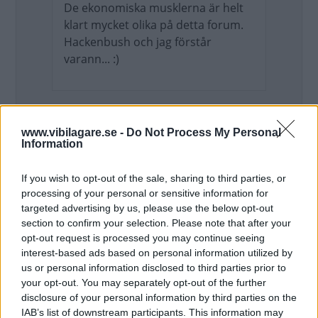
De ekonomiska musklerna är helt
klart mycket olika på detta forum.
Hackenbush och jag förstår
varann... :)
Tror det minst lika mycket handlar om
prioriteringar som om ekonomiska
www.vibilagare.se -
Do Not Process My Personal
muskler.
Information
Man läser ju hur en del här har MC,
If you wish to opt-out of the sale, sharing to third parties, or
processing of your personal or sensitive information for
båtar, husvagn eller semesterhus, och
targeted advertising by us, please use the below opt-out
sen sitter och skriver att de tycker elbil
section to confirm your selection. Please note that after your
kostar för mycket. Då kanske det mer är
opt-out request is processed you may continue seeing
prion som skiftar snarare än
interest-based ads based on personal information utilized by
plånboken.
us or personal information disclosed to third parties prior to
your opt-out. You may separately opt-out of the further
Uppdaterat: 2021-05-15 18:31
disclosure of your personal information by third parties on the
IAB’s list of downstream participants. This information may