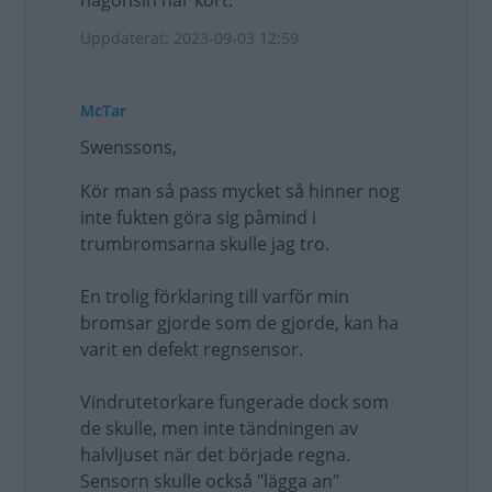
någonsin har kört.
Uppdaterat: 2023-09-03 12:59
McTar
Swenssons,
Kör man så pass mycket så hinner nog
inte fukten göra sig påmind i
trumbromsarna skulle jag tro.
En trolig förklaring till varför min
bromsar gjorde som de gjorde, kan ha
varit en defekt regnsensor.
Vindrutetorkare fungerade dock som
de skulle, men inte tändningen av
halvljuset när det började regna.
Sensorn skulle också "lägga an"