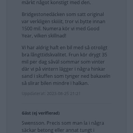
märkt något konstigt med den.
Bridgestonedäcken som satt original
var verkligen skiiiit, tror vi bytte innan
1500 mil. Numera kör vi med Good
Year, vilken skillnad!
Vi har aldrig haft en bil med så otroligt
bra långttidskvalitet. Frun kör drygt 35
mil per dag såväl sommar som vinter
där vi på vintern lägger i några hinkar
sand i skuffen som tynger ned bakaxeln
så slirar bilen mindre i halkan.
Uppdaterat: 2023-08-25 21:21
Gäst (ej verifierad)
Swensson. Precis som man la i några
säckar betong eller annat tungt i