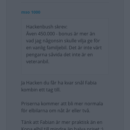
mso 1000
Hackenbush skrev:
Även 450.000 - bonus är mer än
vad jag någonsin skulle vilja ge för
en vanlig familjebil. Det är inte värt
pengarna såvida det inte är en
veteranbil.
Ja Hacken du får ha kvar snål Fabia
kombin ett tag till.
Priserna kommer att bli mer normala
för elbilarna om nåt år eller två.
Tänk att Fabian är mer praktisk än en
Kona elbil till mindre än halva priset :)