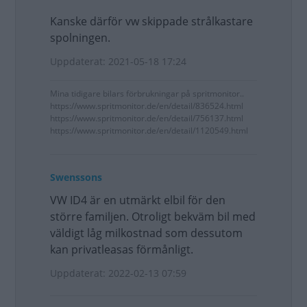
Kanske därför vw skippade strålkastare
spolningen.
Uppdaterat: 2021-05-18 17:24
Mina tidigare bilars förbrukningar på spritmonitor..
https://www.spritmonitor.de/en/detail/836524.html
https://www.spritmonitor.de/en/detail/756137.html
https://www.spritmonitor.de/en/detail/1120549.html
Swenssons
VW ID4 är en utmärkt elbil för den
större familjen. Otroligt bekväm bil med
väldigt låg milkostnad som dessutom
kan privatleasas förmånligt.
Uppdaterat: 2022-02-13 07:59