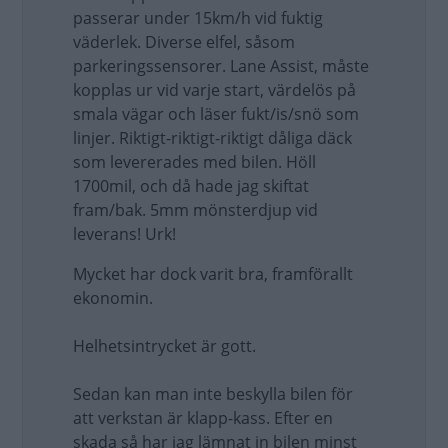
passerar under 15km/h vid fuktig
väderlek. Diverse elfel, såsom
parkeringssensorer. Lane Assist, måste
kopplas ur vid varje start, värdelös på
smala vägar och läser fukt/is/snö som
linjer. Riktigt-riktigt-riktigt dåliga däck
som levererades med bilen. Höll
1700mil, och då hade jag skiftat
fram/bak. 5mm mönsterdjup vid
leverans! Urk!
Mycket har dock varit bra, framförallt
ekonomin.
Helhetsintrycket är gott.
Sedan kan man inte beskylla bilen för
att verkstan är klapp-kass. Efter en
skada så har jag lämnat in bilen minst