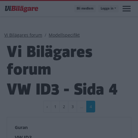
Hoppa
Bli medlem
Logga in
till
huvudinnehåll
Länkstig
Vi Bilägares forum
Modellspecifikt
Vi Bilägares
forum
VW ID3 - Sida 4
Paginering
Föregående
‹
Sida
1
Sida
2
Sida
3
…
Nuvarande
4
sida
sida
Guran
VW ID3