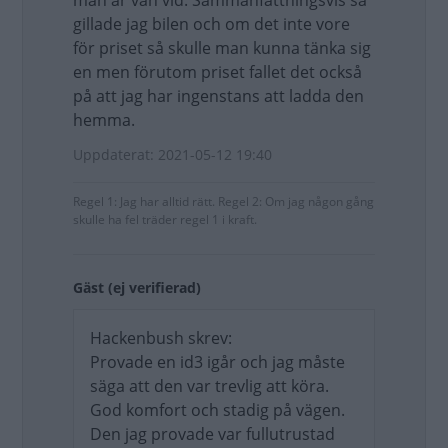
man är van vid. Sammanfattningsvis så
gillade jag bilen och om det inte vore
för priset så skulle man kunna tänka sig
en men förutom priset fallet det också
på att jag har ingenstans att ladda den
hemma.
Uppdaterat: 2021-05-12 19:40
Regel 1: Jag har alltid rätt. Regel 2: Om jag någon gång
skulle ha fel träder regel 1 i kraft.
Gäst (ej verifierad)
Hackenbush skrev:
Provade en id3 igår och jag måste
säga att den var trevlig att köra.
God komfort och stadig på vägen.
Den jag provade var fullutrustad