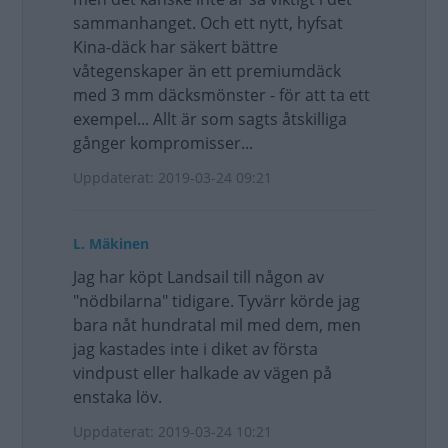
sammanhanget. Och ett nytt, hyfsat
Kina-däck har säkert bättre
våtegenskaper än ett premiumdäck
med 3 mm däcksmönster - för att ta ett
exempel... Allt är som sagts åtskilliga
gånger kompromisser...
Uppdaterat: 2019-03-24 09:21
L. Mäkinen
Jag har köpt Landsail till någon av
"nödbilarna" tidigare. Tyvärr körde jag
bara nåt hundratal mil med dem, men
jag kastades inte i diket av första
vindpust eller halkade av vägen på
enstaka löv.
Uppdaterat: 2019-03-24 10:21