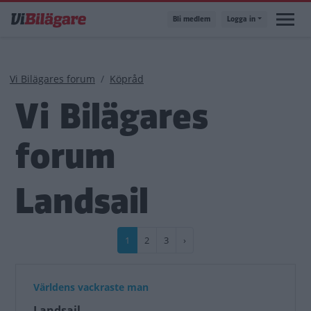
Hoppa
Bli medlem
Logga in
till
huvudinnehåll
Länkstig
Vi Bilägares forum
Köpråd
Vi Bilägares
forum
Landsail
Paginering
Nuvarande
1
Sida
2
Sida
3
Nästa
›
sida
sida
Världens vackraste man
Landsail