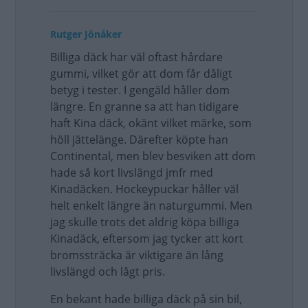
Rutger Jönåker
Billiga däck har väl oftast hårdare
gummi, vilket gör att dom får dåligt
betyg i tester. I gengäld håller dom
längre. En granne sa att han tidigare
haft Kina däck, okänt vilket märke, som
höll jättelänge. Därefter köpte han
Continental, men blev besviken att dom
hade så kort livslängd jmfr med
Kinadäcken. Hockeypuckar håller väl
helt enkelt längre än naturgummi. Men
jag skulle trots det aldrig köpa billiga
Kinadäck, eftersom jag tycker att kort
bromssträcka är viktigare än lång
livslängd och lågt pris.
En bekant hade billiga däck på sin bil,