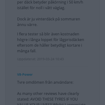
per däck betyder påkörning i 50 km/h
istället för noll i vått väglag.
Dock är ju vinterdäck på sommaren
ännu värre.
I flera tester så blir även kostnaden
högre i långa loppet för lågprisdäcken
eftersom de håller betydligt kortare i
många fall.
Uppdaterat: 2019-03-24 10:43
V8-Power
Tvre omdömen från användare:
As many other reviews have clearly
stated: AVOID THESE TYRES IF YOU
VALUE YOUR LIVES!! Whilst I appreciate