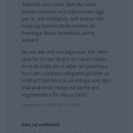
30km/h) som rullar 2km t&r retur
mellan hemmet och båthamnen 2ggr
per år, där möjligtvis, och endast där,
hade jag kunnat tänka tanken att
överväga dessa kinesdäck, aldrig
annars!
Nu var det ord och inga visor här. Men
tänk för f-n lite längre än näsan räcker.
Är ni så snåla att ni väljer att prioritera
bort det i särklass viktigaste på bilen av
snålhet? Det finns ju så många som kört
trial and error redan, så varför ens
argumentera för dessa däck?
Uppdaterat: 2019-03-24 13:05
Gäst (ej verifierad)