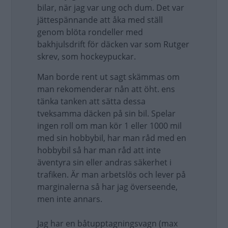
bilar, när jag var ung och dum. Det var
jättespännande att åka med ställ
genom blöta rondeller med
bakhjulsdrift för däcken var som Rutger
skrev, som hockeypuckar.
Man borde rent ut sagt skämmas om
man rekomenderar nån att öht. ens
tänka tanken att sätta dessa
tveksamma däcken på sin bil. Spelar
ingen roll om man kör 1 eller 1000 mil
med sin hobbybil, har man råd med en
hobbybil så har man råd att inte
äventyra sin eller andras säkerhet i
trafiken. Är man arbetslös och lever på
marginalerna så har jag överseende,
men inte annars.
Jag har en båtupptagningsvagn (max