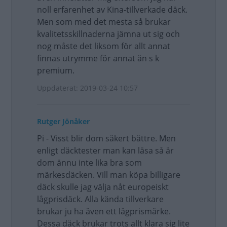
noll erfarenhet av Kina-tillverkade däck.
Men som med det mesta så brukar
kvalitetsskillnaderna jämna ut sig och
nog måste det liksom för allt annat
finnas utrymme för annat än s k
premium.
Uppdaterat: 2019-03-24 10:57
Rutger Jönåker
Pi - Visst blir dom säkert bättre. Men
enligt däcktester man kan läsa så är
dom ännu inte lika bra som
märkesdäcken. Vill man köpa billigare
däck skulle jag välja nåt europeiskt
lågprisdäck. Alla kända tillverkare
brukar ju ha även ett lågprismärke.
Dessa däck brukar trots allt klara sig lite