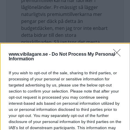
premiumtillverkarna har fabriker i
låglöneländer. Pr-mässigt så lägger
naturligtvis premiumtillverkarna mer
pengar per däck på detta än
budgetdäcken, men jag tror inte enbart
detta bidrar till den stora
prisskillnaden. Så jag tror det mesta
ligger i däckets utveckling och
www.vibilagare.se -
Do Not Process My Personal
materialval. Jag har själv en tråd om
Information
mina Nokian som jag köpte på en
nätbutik, billigt, som sprack. Svenska
If you wish to opt-out of the sale, sharing to third parties, or
Nokian ville inte ens ta i ämnet med
processing of your personal or sensitive information for
tång.
targeted advertising by us, please use the below opt-out
section to confirm your selection. Please note that after your
Så ”man får vad man betalar för” är nog
opt-out request is processed you may continue seeing
tyvärr en sanning som är gällande inom
interest-based ads based on personal information utilized by
segmentet däck i allra högsta grad.
us or personal information disclosed to third parties prior to
your opt-out. You may separately opt-out of the further
Uppdaterat: 2019-03-24 08:30
disclosure of your personal information by third parties on the
IAB’s list of downstream participants. This information may