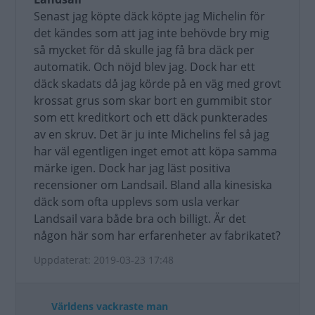
Senast jag köpte däck köpte jag Michelin för
det kändes som att jag inte behövde bry mig
så mycket för då skulle jag få bra däck per
automatik. Och nöjd blev jag. Dock har ett
däck skadats då jag körde på en väg med grovt
krossat grus som skar bort en gummibit stor
som ett kreditkort och ett däck punkterades
av en skruv. Det är ju inte Michelins fel så jag
har väl egentligen inget emot att köpa samma
märke igen. Dock har jag läst positiva
recensioner om Landsail. Bland alla kinesiska
däck som ofta upplevs som usla verkar
Landsail vara både bra och billigt. Är det
någon här som har erfarenheter av fabrikatet?
Uppdaterat: 2019-03-23 17:48
Världens vackraste man