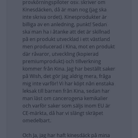
provkörningspiloter osv. skriver om
Kinesdäcken, då är man nog (jag ska
inte skriva ordet). Kinesprodukter är
billiga av en anledning, punkt! Sedan
ska man ha i åtanke att det är skillnad
på en produkt utvecklad i ett västland
men producerad i Kina, mot en produkt
där råvaror, utveckling (kopierad
premiumprodukt) och tillverkning
kommer från Kina. Jag har beställt saker
på Wish, det gör jag aldrig mera, fråga
mig inte varför! Vi har köpt nån enstaka
leksak till barnen från Kina, sedan har
man läst om cancerogena kemikalier
och varför saker som säljs inom EU är
CE-märkta, då har vi slängt skräpet
omedelbart.
Och Ja, jag har haft kinesdäck på mina