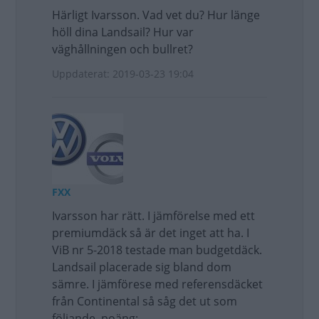
Härligt Ivarsson. Vad vet du? Hur länge
höll dina Landsail? Hur var
väghållningen och bullret?
Uppdaterat: 2019-03-23 19:04
FXX
Ivarsson har rätt. I jämförelse med ett
premiumdäck så är det inget att ha. I
ViB nr 5-2018 testade man budgetdäck.
Landsail placerade sig bland dom
sämre. I jämförese med referensdäcket
från Continental så såg det ut som
följande, poäng: