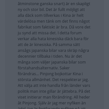
åtminstone ganska snart) är en skapligt
ny och stor bil. Det är fullt möjligt att
alla däck som tillverkas i Kina är helt
värdelösa men tänk om det finns något
fabrikat som faktiskt är bra. Då vore det
ju synd att missa det. I detta forum
verkar alla hata kinesiska däck bara för
att de är kinesiska. På samma sätt
ansågs japanska bilar vara skräp några
decennier tillbaka i tiden. Nu är det
många som väljer japanska bilar som
förstahandsalternativ. Saker
förändras... Pinjong bojkottar Kina i
största allmänhet. Det respekterar jag.
Att välja att inte handla från länder vars
politik man inte gillar är jättebra. På det
viset initierar man förändring. All heder
åt Pinjong. Själv är jag mer nyfiken än
ädel. Jag är fortfarande nyfiken på att