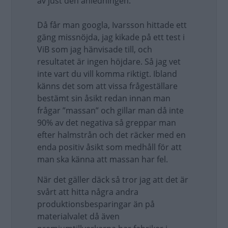
av just den anledningen.
Då får man googla, Ivarsson hittade ett
gäng missnöjda, jag kikade på ett test i
ViB som jag hänvisade till, och
resultatet är ingen höjdare. Så jag vet
inte vart du vill komma riktigt. Ibland
känns det som att vissa frågeställare
bestämt sin åsikt redan innan man
frågar ”massan” och gillar man då inte
90% av det negativa så greppar man
efter halmstrån och det räcker med en
enda positiv åsikt som medhåll för att
man ska känna att massan har fel.
När det gäller däck så tror jag att det är
svårt att hitta några andra
produktionsbesparingar än på
materialvalet då även