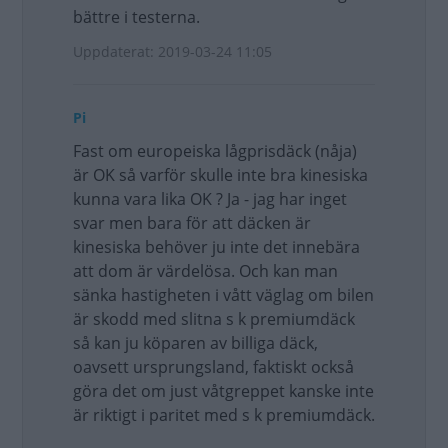
bättre i testerna.
Uppdaterat: 2019-03-24 11:05
Pi
Fast om europeiska lågprisdäck (nåja)
är OK så varför skulle inte bra kinesiska
kunna vara lika OK ? Ja - jag har inget
svar men bara för att däcken är
kinesiska behöver ju inte det innebära
att dom är värdelösa. Och kan man
sänka hastigheten i vått väglag om bilen
är skodd med slitna s k premiumdäck
så kan ju köparen av billiga däck,
oavsett ursprungsland, faktiskt också
göra det om just våtgreppet kanske inte
är riktigt i paritet med s k premiumdäck.