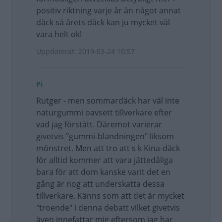
positiv riktning varje år än något annat
däck så årets däck kan ju mycket väl
vara helt ok!
Uppdaterat: 2019-03-24 10:57
Pi
Rutger - men sommardäck har väl inte
naturgummi oavsett tillverkare efter
vad jag förstått. Däremot varierar
givetvis "gummi-blandningen" liksom
mönstret. Men att tro att s k Kina-däck
för alltid kommer att vara jättedåliga
bara för att dom kanske varit det en
gång är nog att underskatta dessa
tillverkare. Känns som att det är mycket
"troende" i denna debatt vilket givetvis
även innefattar mig eftersom jag har