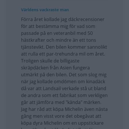
Världens vackraste man
Förra året kollade jag däckrecensioner
för att bestämma mig för vad som
passade på en veteranbil med 50
hästkrafter och mindre än ett tons
tjänstevikt. Den bilen kommer sannolikt
att rulla ett par-trehundra mil om året.
Troligen skulle de billigaste
skräpdäcken från Asien fungera
utmärkt på den bilen. Det som slog mig
när jag kollade omdömen om kinadäck
då var att Landsail verkade stå ut bland
de andra som ett fabrikat som verkligen
går att jämföra med "kända" märken.
Jag har råd att köpa Michelin även nästa
gång men visst vore det obegåvat att
köpa dyra Michelin om en uppstickare