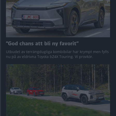
”God chans att bli ny favorit”
Utbudet av terrängdugliga kombibilar har krympt men fylls
nu på av eldrivna Toyota bZ4X Touring. Vi provkör.