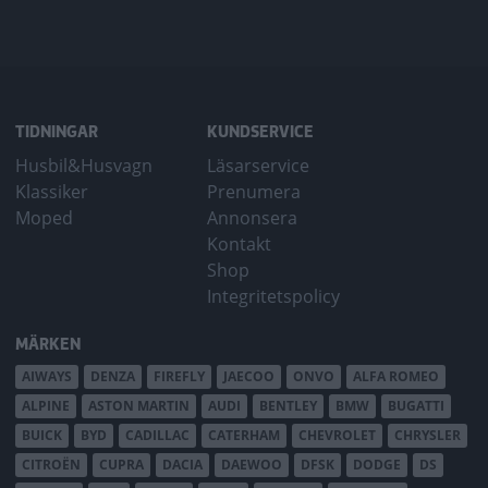
TIDNINGAR
KUNDSERVICE
Husbil&Husvagn
Läsarservice
Klassiker
Prenumera
Moped
Annonsera
Kontakt
Shop
Integritetspolicy
MÄRKEN
AIWAYS
DENZA
FIREFLY
JAECOO
ONVO
ALFA ROMEO
ALPINE
ASTON MARTIN
AUDI
BENTLEY
BMW
BUGATTI
BUICK
BYD
CADILLAC
CATERHAM
CHEVROLET
CHRYSLER
CITROËN
CUPRA
DACIA
DAEWOO
DFSK
DODGE
DS