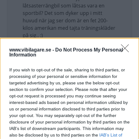
låtsasterrängbil som låtsas vara en
sportbil? Det som dyker upp i mitt
huvud när jag ser dom är en fet 200-
kilos amerikan med tajta träningskläder
på sig.. :)
Uppdaterat: 2019-08-20 16:34
www.vibilagare.se -
Do Not Process My Personal
Information
mso 1000
If you wish to opt-out of the sale, sharing to third parties, or
processing of your personal or sensitive information for
Panopticon skrev:
targeted advertising by us, please use the below opt-out
Inte för att det har så mycket med
section to confirm your selection. Please note that after your
opt-out request is processed you may continue seeing
ämnet att göra egentligen men jag
interest-based ads based on personal information utilized by
har extremt svårt för den typen av
us or personal information disclosed to third parties prior to
bilar. En låtsasterrängbil som
your opt-out. You may separately opt-out of the further
låtsas vara en sportbil? Det som
disclosure of your personal information by third parties on the
dyker upp i mitt huvud när jag ser
IAB’s list of downstream participants. This information may
dom är en fet 200-kilos amerikan
also be disclosed by us to third parties on the
IAB’s List of