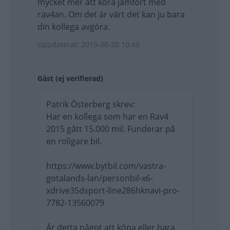
mycket mer att köra jämfört med
rav4an. Om det är värt det kan ju bara
din kollega avgöra.
Uppdaterat: 2019-08-20 10:49
Gäst (ej verifierad)
Patrik Österberg skrev:
Har en kollega som har en Rav4
2015 gått 15.000 mil. Funderar på
en roligare bil.
https://www.bytbil.com/vastra-
gotalands-lan/personbil-x6-
xdrive35dsport-line286hknavi-pro-
7782-13560079
Är detta något att köpa eller bara