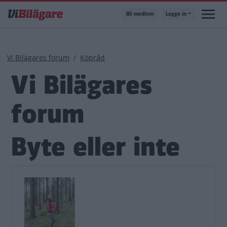
Hoppa
Bli medlem
Logga in
till
huvudinnehåll
Länkstig
Vi Bilägares forum
Köpråd
Vi Bilägares
forum
Byte eller inte